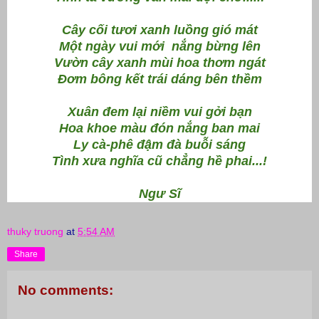
Cây cối tươi xanh luồng gió mát
Một ngày vui mới nắng bừng lên
Vườn cây xanh mùi hoa thơm ngát
Đơm bông kết trái dáng bên thềm
Xuân đem lại niềm vui gởi bạn
Hoa khoe màu đón nắng ban mai
Ly cà-phê đậm đà buỗi sáng
Tình xưa nghĩa cũ chẳng hề phai...!
Ngư Sĩ
thuky truong
at
5:54 AM
Share
No comments: