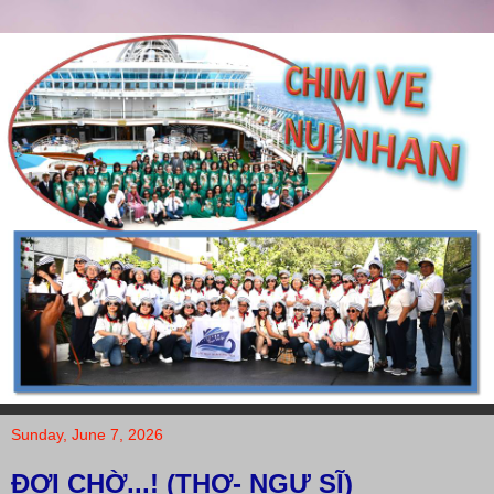
Sunday, June 7, 2026
ĐỢI CHỜ...! (THƠ- NGƯ SĨ)