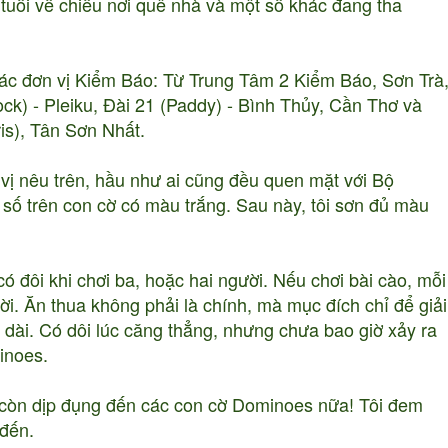
 tuổi về chiều nơi quê nhà và một số khác đang tha
các đơn vị Kiểm Báo: Từ Trung Tâm 2 Kiểm Báo, Sơn Trà
) - Pleiku, Đài 21 (Paddy) - Bình Thủy, Cần Thơ và
is), Tân Sơn Nhất.
 nêu trên, hầu như ai cũng đều quen mặt với Bộ
 số trên con cờ có màu trắng. Sau này, tôi sơn đủ màu
 đôi khi chơi ba, hoặc hai người. Nếu chơi bài cào, mỗi
ời. Ăn thua không phải là chính, mà mục đích chỉ để giải
éo dài. Có dôi lúc căng thẳng, nhưng chưa bao giờ xảy ra
inoes.
 còn dịp đụng đến các con cờ Dominoes nữa! Tôi đem
 đến.