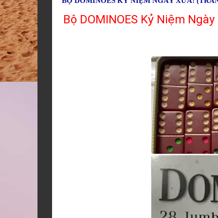
BỘ DOMINOES KỶ NIỆM NGÀY XƯA! (TRẦ
Bộ DOMINOES Kỷ Niệm Ngày 