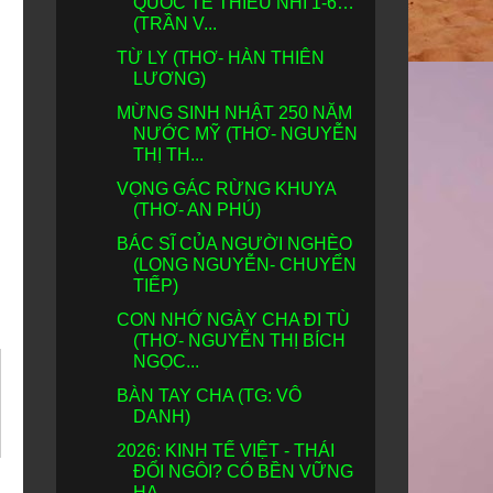
QUỐC TẾ THIẾU NHI 1-6…
(TRẦN V...
TỪ LY (THƠ- HÀN THIÊN
LƯƠNG)
MỪNG SINH NHẬT 250 NĂM
NƯỚC MỸ (THƠ- NGUYỄN
THỊ TH...
VỌNG GÁC RỪNG KHUYA
(THƠ- AN PHÚ)
BÁC SĨ CỦA NGƯỜI NGHÈO
(LONG NGUYỄN- CHUYỂN
TIẾP)
CON NHỚ NGÀY CHA ÐI TÙ
(THƠ- NGUYỄN THỊ BÍCH
NGỌC...
BÀN TAY CHA (TG: VÔ
DANH)
2026: KINH TẾ VIỆT - THÁI
ĐỔI NGÔI? CÓ BỀN VỮNG
HA...