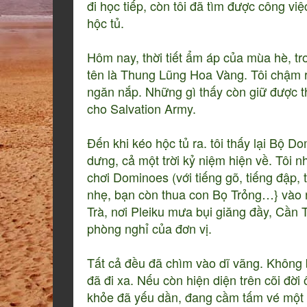
đi học tiếp, còn tôi đã tìm được công v
hộc tủ.
Hôm nay, thời tiết ẩm áp của mùa hè, t
tên là Thung Lũng Hoa Vàng. Tôi chậm rã
ngăn nắp. Những gì thấy còn giữ được th
cho Salvation Army.
Đến khi kéo hộc tủ ra. tôi thấy lại Bộ D
dưng, cả một trời kỷ niệm hiện về. Tôi 
chơi Dominoes (với tiếng gõ, tiếng đập, t
nhẹ, bạn còn thua con Bọ Trỏng…} vào 
Trà, nơi Pleiku mưa bụi giăng đầy, Cần 
phòng nghỉ của đơn vị.
Tất cả đều đã chìm vào dĩ vãng. Không 
đã đi xa. Nếu còn hiện diện trên cõi đời
khỏe đã yếu dần, đang cầm tấm vé một c