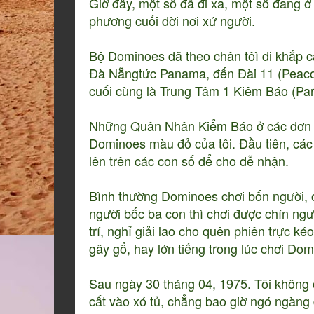
Giờ đây, một số đã đi xa, một số đang ở
phương cuối đời nơi xứ người.
Bộ Dominoes đã theo chân tôì đi khắp 
Đà Nẵngtức Panama, đến Đài 11 (Peacock
cuối cùng là Trung Tâm 1 Kiêm Báo (Par
Những Quân Nhân Kiểm Báo ở các đơn vị
Dominoes màu đỏ của tôi. Đầu tiên, các
lên trên các con số để cho dễ nhận.
Bình thường Dominoes chơi bốn người, có
người bốc ba con thì chơi được chín ngư
trí, nghỉ giải lao cho quên phiên trực k
gây gổ, hay lớn tiếng trong lúc chơi Dom
Sau ngày 30 tháng 04, 1975. Tôi không
cất vào xó tủ, chẳng bao giờ ngó ngàng