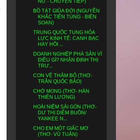
NỮ - CHUYỂN TIẾP)
ỷ
BỒ TÁT GIŨA ĐỜI (NGUYỄN
KHẮC TIẾN TÙNG - BIÊN
SOẠN)
TRUNG QUỐC TUNG HỎA
LỰC KINH TẾ: CANH BẠC
HAY HỒI ...
DOANH NGHIỆP PHÁ SẢN VÌ
ĐIỀU GÌ? NHẬN ĐỊNH THỊ
TRƯ...
CON VỀ THĂM BỐ (THƠ-
TRẦN QUỐC BẢO)
CHỜ MONG (THƠ- HÀN
THIÊN LƯƠNG)
HOÀI NIỆM SÀI GÒN (THƠ-
DƯ THỊ DIỄM BUỒN/
YANKEE N...
CHO EM MỘT GIẤC MƠ
(THƠ- VŨ TUẤN)