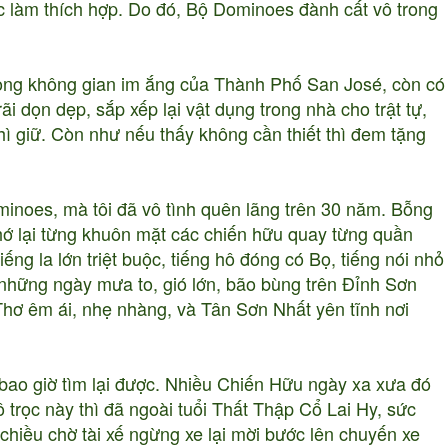
iệc làm thích hợp. Do đó, Bộ Dominoes đành cất vô trong
rong không gian im ắng của Thành Phố San José, còn có
i dọn dẹp, sắp xếp lại vật dụng trong nhà cho trật tự,
ì giữ. Còn như nếu thấy không cần thiết thì đem tặng
ominoes, mà tôi đã vô tình quên lãng trên 30 năm. Bỗng
nhớ lại từng khuôn mặt các chiến hữu quay từng quần
iếng la lớn triệt buộc, tiếng hô đóng có Bọ, tiếng nói nhỏ
những ngày mưa to, gió lớn, bão bùng trên Đỉnh Sơn
Thơ êm ái, nhẹ nhàng, và Tân Sơn Nhất yên tĩnh nơi
bao giờ tìm lại được. Nhiều Chiến Hữu ngày xa xưa đó
 ô trọc này thì đã ngoài tuổi Thất Thập Cổ Lai Hy, sức
hiều chờ tài xế ngừng xe lại mời bước lên chuyến xe