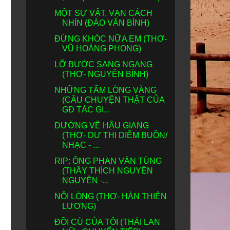
MỘT SỰ VẬT, VẠN CÁCH
NHÍN (ĐÀO VĂN BÌNH)
,
ĐỪNG KHÓC NỮA EM (THƠ-
VŨ HOÀNG PHONG)
LỠ BƯỚC SANG NGANG
(THƠ- NGUYỄN BÍNH)
NHỮNG TẤM LÒNG VÀNG
(CÂU CHUYỆN THẬT CỦA
GĐ TÁC GI...
ĐƯỜNG VỀ HẬU GIANG
(THƠ- DƯ THỊ DIỄM BUỒN/
NHẠC - ...
RIP: ÔNG PHAN VĂN TÙNG
(THẦY THÍCH NGUYÊN
NGUYỆN -...
NỖI LÒNG (THƠ- HÀN THIÊN
LƯƠNG)
ĐỒI CÙ CỦA TÔI (THÁI LAN