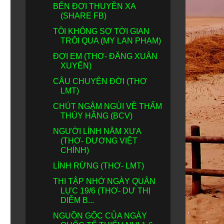
BẾN ĐỢI THUYỀN XA
(SHARE FB)
TÔI KHÔNG SỢ TỜI GIAN
TRÔI QUA (MY LAN PHẠM)
ĐỢI EM (THƠ- ĐĂNG XUÂN
XUYẾN)
CÂU CHUYỆN ĐỜI (THƠ
LMT)
CHÚT NGẬM NGÙI VỀ THẨM
THÚY HẰNG (BCV)
NGƯỜI LÍNH NĂM XƯA
(THƠ- DƯƠNG VIỆT
CHÍNH)
LÍNH RỪNG (THƠ- LMT)
THI TẬP NHỚ NGÀY QUÂN
LỰC 19/6 (THƠ- DƯ THỊ
DIỄM B...
NGUỒN GỐC CỦA NGÀY