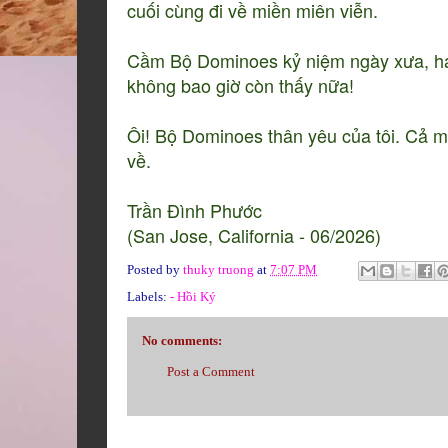
cuối cùng đi về miền miên viễn.
Cầm Bộ Dominoes kỷ niệm ngày xưa, hai ta
không bao giờ còn thấy nữa!
Ôi! Bộ Dominoes thân yêu của tôi. Cả một
về.
Trần Đình Phước
(San Jose, California - 06/2026)
Posted by
thuky truong
at
7:07 PM
Labels:
- Hồi Ký
No comments:
Post a Comment