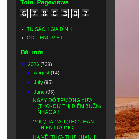
Total Pageviews
6
7
8
0
3
0
7
TỦ SÁCH GIA ĐÌNH
GÕ TIẾNG VIỆT
Bài mới
▼
2026
(739)
►
August
(14)
►
July
(85)
▼
June
(96)
NGÀY ĐÓ TRƯỜNG XƯA
(THƠ- DƯ THỊ DIỄM BUỒN/
NHẠC AI)
VỘI QUA CẦU (THƠ - HÀN
THIÊN LƯƠNG)
HẠ VỀ (THƠ- THƯ KHANH)