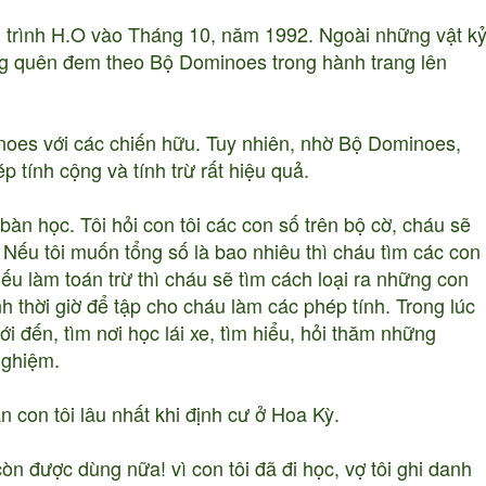
g trình H.O vào Tháng 10, năm 1992. Ngoài những vật k
không quên đem theo Bộ Dominoes trong hành trang lên
noes với các chiến hữu. Tuy nhiên, nhờ Bộ Dominoes,
ép tính cộng và tính trừ rất hiệu quả.
bàn học. Tôi hỏi con tôi các con số trên bộ cờ, cháu sẽ
Nếu tôi muốn tổng số là bao nhiêu thì cháu tìm các con
ếu làm toán trừ thì cháu sẽ tìm cách loại ra những con
h thời giờ để tập cho cháu làm các phép tính. Trong lúc
i đến, tìm nơi học lái xe, tìm hiểu, hỏi thăm những
 nghiệm.
n con tôi lâu nhất khi định cư ở Hoa Kỳ.
n được dùng nữa! vì con tôi đã đi học, vợ tôi ghi danh