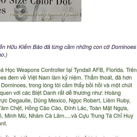
iến Hữu Kiểm Báo đã từng cầm những con cờ Dominoes
ao.)
Học Weapons Controller tại Tyndall AFB, Florida. Trên
es đem về Việt Nam làm kỷ niệm. Thắm thoát, đã hơn
 Dominoes, trong lòng tôi cảm thấy bồi hồi và một chút
 quen với các Biệt Danh rất dễ thương như: Hoàng
rực Degaulle, Dũng Mexico, Ngọc Robert, Liêm Ruby,
Tâm Chệt, Hồng Cào Cào, Đính Lác, Toàn Mặt Ngựa,
 Bì, Minh Mù, Nhâm Cà Lăm….và Cựu Trung Tá Chỉ Huy
ont.