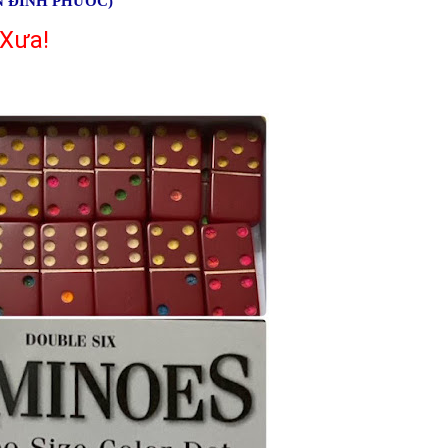
N ĐÌNH PHƯỚC)
Xưa!