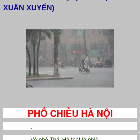
XUÂN XUYẾN)
PHỐ CHIỀU HÀ NỘI
.
Về phố Thái Hà thật là phiêu