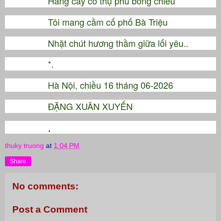
Hàng cây cổ thụ phủ bóng chiều
Tôi mang cầm cố phố Bà Triệu
Nhặt chút hương thầm giữa lối yêu..
*.
Hà Nội, chiều 16 tháng 06-2026
ĐẶNG XUÂN XUYẾN
.
thuky truong
at
1:04 PM
Share
No comments:
Post a Comment