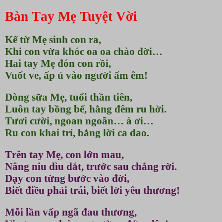
Bàn
T
ay
M
ẹ
Tuyệt Vời
K
ể từ
M
ẹ sinh con ra
,
K
hi con vừa khóc oa oa chào đời
…
Hai
tay
M
ẹ đón con rồi
,
Vuốt ve,
ấp
ủ
vào người ấm êm
!
D
òng sữa
M
ẹ
,
tuổi
thần
ti
ên
,
Luô
n tay bồng bế
,
hằng đêm ru hời
.
T
ươi cười
,
ngoan ngoãn
…
à ơi
…
Ru
con khai trí
, bằng
lời ca dao
.
T
rên tay
M
ẹ
,
con lớn mau
,
N
âng niu dìu dắt
,
trước sau chẳng rời
.
D
ạy con từng bước vào đời
,
B
iết điều phải trái
,
biết lời yêu thương
!
M
ỗi lần vấp ngã đau thương
,