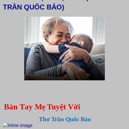
TRẦN QUỐC BẢO)
Bàn
T
ay
M
ẹ
Tuyệt Vời
Thơ Trần Quốc Bảo