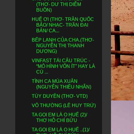
(THƠ- DƯ THỊ DIỄM
BUỒN)
HUẾ ƠI (THƠ- TRẦN QUỐC
BẢO/ NHẠC- TRẦN ĐẠI
BẢN/ CA...
BẾP LẠNH CỦA CHA.(THƠ-
NGUYỄN THỊ THANH
DƯƠNG)
VINFAST TÁI CẤU TRÚC -
“MÔ HÌNH VỐN ÍT” HAY LÀ
CÚ ...
TÌNH CA MÙA XUÂN
(NGUYỄN THIẾU NHẪN)
TÙY DUYÊN (THƠ- VTD)
VÔ THƯỜNG (LÊ HUY TRỨ)
TA GỌI EM LÀ O HUẾ (2)/
THƠ HỒ CHÍ BỬU
TA GỌI EM LÀ O HUẾ ..(1)/