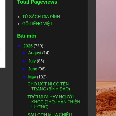
Total Pageviews
TỦ SÁCH GIA ĐÌNH
GÕ TIẾNG VIỆT
Bài mới
▼
2026
(739)
t
►
August
(14)
►
July
(85)
►
June
(96)
▼
May
(102)
CHO MỘT NI CÔ TÊN
TRANG (BÌNH ĐÀO)
TRỜI MƯA HAY NGƯỜI
KHÓC (THƠ- HÀN THIÊN
LƯƠNG)
SAU CƠN MƯA CHIỀU