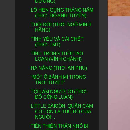
DƯƠNG)
LỠ HẸN CÙNG THÁNG NĂM
(THƠ- ĐỖ ANH TUYẾN)
THÓI ĐỜI (THƠ- NGÔ MINH
HẰNG)
TÌNH YÊU VÀ CÁI CHẾT
(THƠ- LMT)
TÌNH TRONG THỜI TAO
LOẠN (VĨNH CHÁNH)
HẠ NẮNG (THƠ- AN PHÚ)
"MỘT Ổ BÁNH MÌ TRONG
TRỜI TUYẾT"
TỘI LẮM NGƯỜI ƠI (THƠ-
ĐỖ CÔNG LUẬN)
LITTLE SÀIGÒN, QUẬN CAM
CÓ CÒN LÀ THỦ ĐÔ CỦA
NGƯỜI...
TIỄN THIÊN THẨN NHỎ BỊ