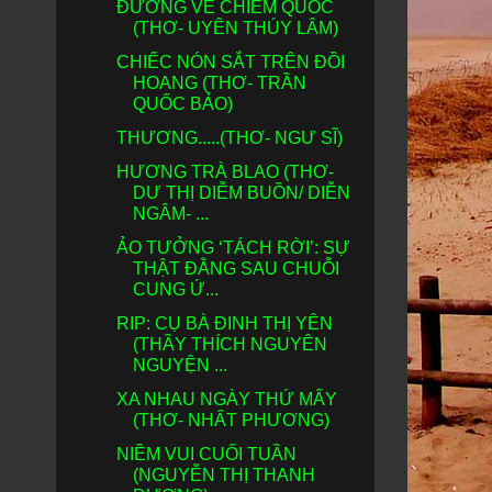
ĐƯỜNG VỀ CHIÊM QUỐC
(THƠ- UYÊN THÚY LÂM)
CHIẾC NÓN SẮT TRÊN ĐỒI
HOANG (THƠ- TRẦN
QUỐC BẢO)
THƯƠNG.....(THƠ- NGƯ SĨ)
HƯƠNG TRÀ BLAO (THƠ-
DƯ THỊ DIỄM BUỒN/ DIỄN
NGÂM- ...
ẢO TƯỞNG ‘TÁCH RỜI’: SỰ
THẬT ĐẰNG SAU CHUỖI
CUNG Ứ...
RIP: CỤ BÀ ĐINH THỊ YÊN
(THẦY THÍCH NGUYÊN
NGUYỆN ...
XA NHAU NGÀY THỨ MẤY
(THƠ- NHẤT PHƯƠNG)
NIỀM VUI CUỐI TUẦN
(NGUYỄN THỊ THANH