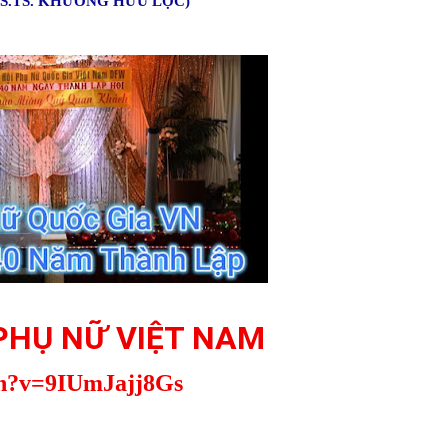
GS.TS. KHƯƠNG HỮU LỘC)
PHỤ NỮ VIỆT NAM
ch?v=9IUmJajj8Gs