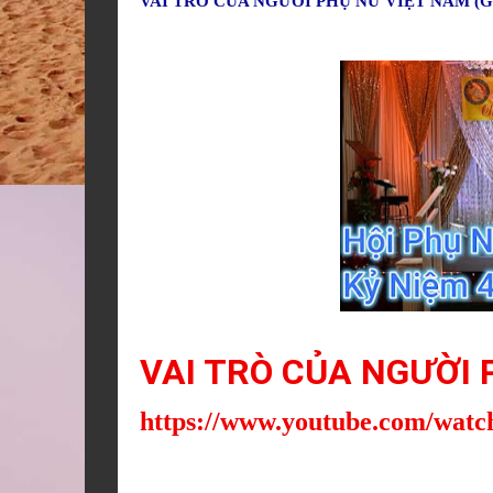
VAI TRÒ CỦA NGƯỜI PHỤ NỮ VIỆT NAM (
VAI TRÒ CỦA NGƯỜI 
https://www.youtube.com/wat