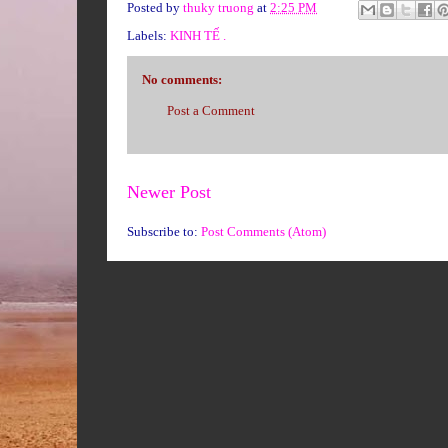
Posted by
thuky truong
at
2:25 PM
Labels:
KINH TẾ .
No comments:
Post a Comment
Newer Post
Subscribe to:
Post Comments (Atom)