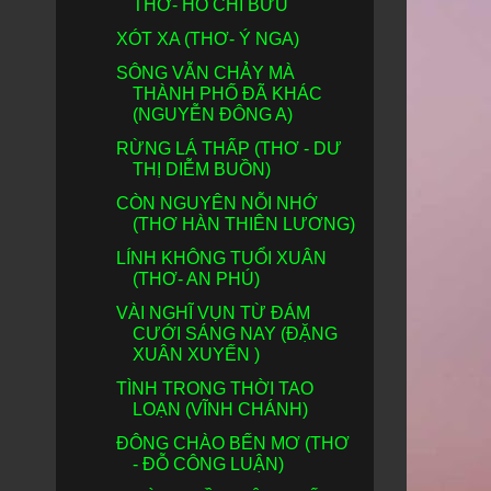
THƠ- HỒ CHÍ BỬU
XÓT XA (THƠ- Ý NGA)
SÔNG VẪN CHẢY MÀ
THÀNH PHỐ ĐÃ KHÁC
(NGUYỄN ĐÔNG A)
RỪNG LÁ THẤP (THƠ - DƯ
THỊ DIỄM BUỒN)
CÒN NGUYÊN NỖI NHỚ
(THƠ HÀN THIÊN LƯƠNG)
LÍNH KHÔNG TUỔI XUÂN
(THƠ- AN PHÚ)
VÀI NGHĨ VỤN TỪ ĐÁM
CƯỚI SÁNG NAY (ĐẶNG
XUÂN XUYẾN )
TÌNH TRONG THỜI TAO
LOẠN (VĨNH CHÁNH)
ĐÔNG CHÀO BẾN MƠ (THƠ
- ĐỖ CÔNG LUẬN)