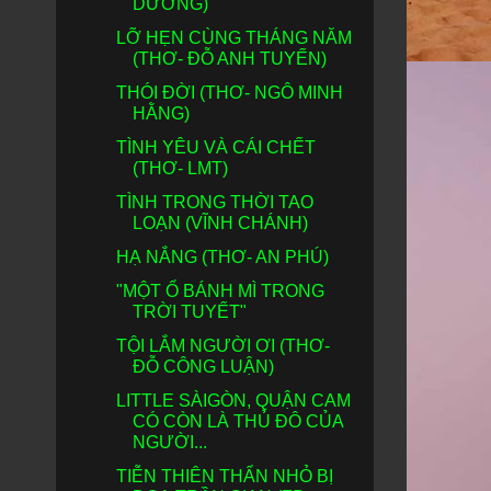
DƯƠNG)
LỠ HẸN CÙNG THÁNG NĂM
(THƠ- ĐỖ ANH TUYẾN)
THÓI ĐỜI (THƠ- NGÔ MINH
HẰNG)
TÌNH YÊU VÀ CÁI CHẾT
(THƠ- LMT)
TÌNH TRONG THỜI TAO
LOẠN (VĨNH CHÁNH)
HẠ NẮNG (THƠ- AN PHÚ)
"MỘT Ổ BÁNH MÌ TRONG
TRỜI TUYẾT"
TỘI LẮM NGƯỜI ƠI (THƠ-
ĐỖ CÔNG LUẬN)
LITTLE SÀIGÒN, QUẬN CAM
CÓ CÒN LÀ THỦ ĐÔ CỦA
NGƯỜI...
TIỄN THIÊN THẨN NHỎ BỊ