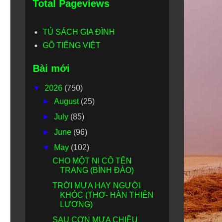
Total Pageviews
TỦ SÁCH GIA ĐÌNH
GÕ TIẾNG VIỆT
Bài mới
▼
2026
(750)
►
August
(25)
►
July
(85)
►
June
(96)
▼
May
(102)
CHO MỘT NI CÔ TÊN
TRANG (BÌNH ĐÀO)
TRỜI MƯA HAY NGƯỜI
KHÓC (THƠ- HÀN THIÊN
LƯƠNG)
SAU CƠN MƯA CHIỀU