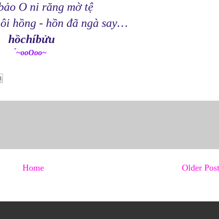
bảo O ni răng mờ tệ
i hồng - hồn đã ngà say…
hồchíbửu
́́́́~ooOoo~
Home
Older Pos