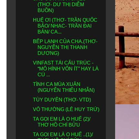
(THƠ- DƯ THỊ DIỄM
BUỒN)
HUẾ ƠI (THƠ- TRẦN QUỐC
BẢO/ NHẠC- TRẦN ĐẠI
BẢN/ CA...
BẾP LẠNH CỦA CHA.(THƠ-
NGUYỄN THỊ THANH
DƯƠNG)
VINFAST TÁI CẤU TRÚC -
“MÔ HÌNH VỐN ÍT” HAY LÀ
CÚ ...
TÌNH CA MÙA XUÂN
(NGUYỄN THIẾU NHẪN)
TÙY DUYÊN (THƠ- VTD)
VÔ THƯỜNG (LÊ HUY TRỨ)
TA GỌI EM LÀ O HUẾ (2)/
THƠ HỒ CHÍ BỬU
TA GỌI EM LÀ O HUẾ ..(1)/