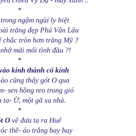
yêu chiều Vỹ Dạ - mây xanh ..
*
trong ngậm ngùi ly biệt
ài trăng đẹp Phú Vân Lâu
 chắc tròn hơn trăng Mỹ ?
 nhớ mãi mối tình đầu ?!
*
 vào kinh thành cổ kính
nào cũng thấy gót O qua
- sen hồng reo trong gió
 ta- Ừ, một gã xa nhà.
*
t O
về đưa ta ra Huế
óc thề- áo trắng bay bay