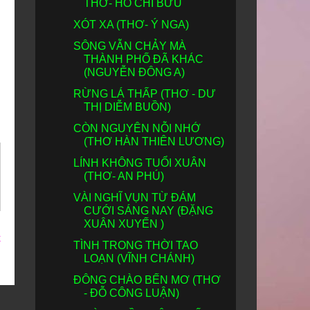
THƠ- HỒ CHÍ BỬU
XÓT XA (THƠ- Ý NGA)
SÔNG VẪN CHẢY MÀ
THÀNH PHỐ ĐÃ KHÁC
(NGUYỄN ĐÔNG A)
RỪNG LÁ THẤP (THƠ - DƯ
THỊ DIỄM BUỒN)
CÒN NGUYÊN NỖI NHỚ
(THƠ HÀN THIÊN LƯƠNG)
LÍNH KHÔNG TUỔI XUÂN
(THƠ- AN PHÚ)
VÀI NGHĨ VỤN TỪ ĐÁM
CƯỚI SÁNG NAY (ĐẶNG
XUÂN XUYẾN )
t
TÌNH TRONG THỜI TAO
LOẠN (VĨNH CHÁNH)
ĐÔNG CHÀO BẾN MƠ (THƠ
- ĐỖ CÔNG LUẬN)