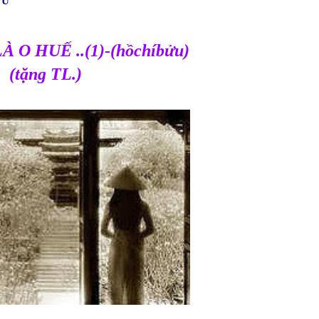
ỬU
À O HUẾ ..(1)-(hồchíbửu)
(tặng TL.)