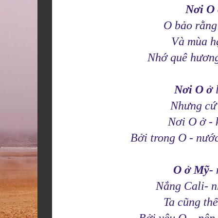
Nơi O
O bảo rằng
Và mùa hạ
Nhớ quê hương-
Nơi O ở
l
Nhưng cứ 
Nơi O ở - 
Bởi trong O - nướ
O ở Mỹ-
Nắng Cali- n
Ta cũng thế