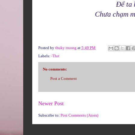
Để ta 
Chưa chạm mô
Posted by
thuky truong
at
5:49 PM
Labels:
-Thơ
No comments:
Post a Comment
Newer Post
Subscribe to:
Post Comments (Atom)