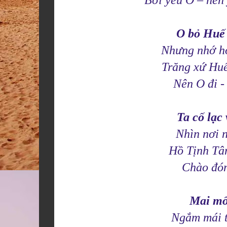
Bởi yêu O – nên 
O bỏ Huế
Nhưng nhớ ho
Trăng xứ Huế
Nên O đi -
Ta cố lạc
Nhìn nơi 
Hồ Tịnh Tâm
Chào đón
Mai mố
Ngắm mái t