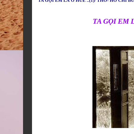
TA GỌI EM LÀ O HUẾ ..(1)/ THƠ- HỒ CHÍ B
TA GỌI EM L