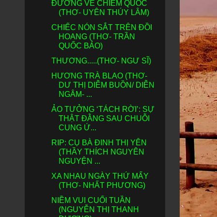
ĐƯỜNG VỀ CHIÊM QUỐC
(THƠ- UYÊN THÚY LÂM)
CHIẾC NÓN SẮT TRÊN ĐỒI
HOANG (THƠ- TRẦN
QUỐC BẢO)
THƯƠNG.....(THƠ- NGƯ SĨ)
HƯƠNG TRÀ BLAO (THƠ-
DƯ THỊ DIỄM BUỒN/ DIỄN
NGÂM- ...
ẢO TƯỞNG ‘TÁCH RỜI’: SỰ
THẬT ĐẰNG SAU CHUỖI
CUNG Ứ...
RIP: CỤ BÀ ĐINH THỊ YÊN
(THẦY THÍCH NGUYÊN
NGUYỆN ...
XA NHAU NGÀY THỨ MẤY
(THƠ- NHẤT PHƯƠNG)
NIỀM VUI CUỐI TUẦN
(NGUYỄN THỊ THANH