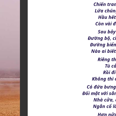
Chiến tra
Lứa chúng
Hầu hết
Còn vài đ
Sau bảy
Đường bộ, c
Đường biển
Nào ai biết
Riêng t
Tù cả
Rồi đ
Không thì 
Có đứa bưng 
Đối mặt với sắ
Nhà cửa, 
Ngắn cổ là
Hơn nửa