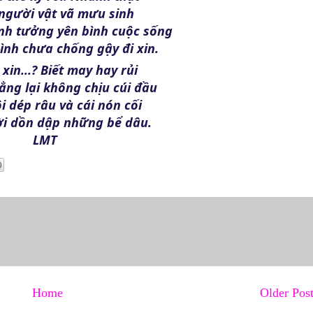
 người vật vã mưu sinh
nh tưởng yên bình cuộc sống
ình chưa chống gậy đi xin.
xin...? Biết may hay rủi
ẳng lại không chịu cúi đầu
i dép râu và cái nón cối
i dồn dập những bể dâu.
LMT
Home
Older Pos