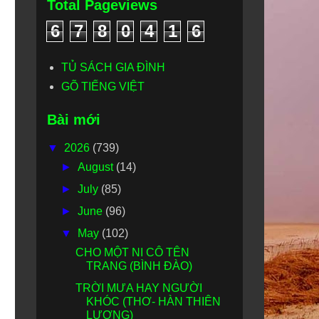
Total Pageviews
6
7
8
0
4
1
6
TỦ SÁCH GIA ĐÌNH
GÕ TIẾNG VIỆT
Bài mới
▼
2026
(739)
►
August
(14)
►
July
(85)
►
June
(96)
▼
May
(102)
CHO MỘT NI CÔ TÊN
TRANG (BÌNH ĐÀO)
TRỜI MƯA HAY NGƯỜI
KHÓC (THƠ- HÀN THIÊN
LƯƠNG)