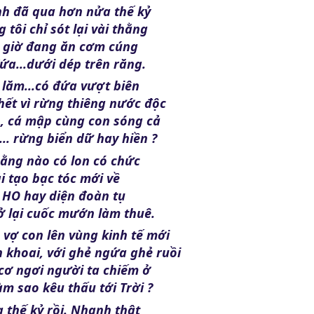
nh đã qua hơn nửa thế kỷ
 tôi chỉ sót lại vài thằng
 giờ đang ăn cơm cúng
ứa...dưới dép trên răng.
 lăm...có đứa vượt biên
hết vì rừng thiêng nước độc
, cá mập cùng con sóng cả
... rừng biển dữ hay hiền ?
hằng nào có lon có chức
i tạo bạc tóc mới về
i HO hay diện đoàn tụ
ở lại cuốc mướn làm thuê.
vợ con lên vùng kinh tế mới
n khoai, với ghẻ ngứa ghẻ ruồi
cơ ngơi người ta chiếm ở
m sao kêu thấu tới Trời ?
 thế kỷ rồi. Nhanh thật