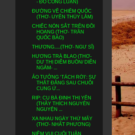
- ĐỖ CÔNG LUẬN)
ĐƯỜNG VỀ CHIÊM QUỐC
(THƠ- UYÊN THÚY LÂM)
CHIẾC NÓN SẮT TRÊN ĐỒI
HOANG (THƠ- TRẦN
QUỐC BẢO)
THƯƠNG.....(THƠ- NGƯ SĨ)
HƯƠNG TRÀ BLAO (THƠ-
DƯ THỊ DIỄM BUỒN/ DIỄN
NGÂM- ...
ẢO TƯỞNG ‘TÁCH RỜI’: SỰ
THẬT ĐẰNG SAU CHUỖI
CUNG Ứ...
RIP: CỤ BÀ ĐINH THỊ YÊN
(THẦY THÍCH NGUYÊN
NGUYỆN ...
XA NHAU NGÀY THỨ MẤY
(THƠ- NHẤT PHƯƠNG)
NIỀM VUI CUỐI TUẦN