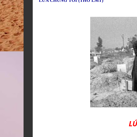
LỨA CHÚNG TÔI (THƠ LMT)
L