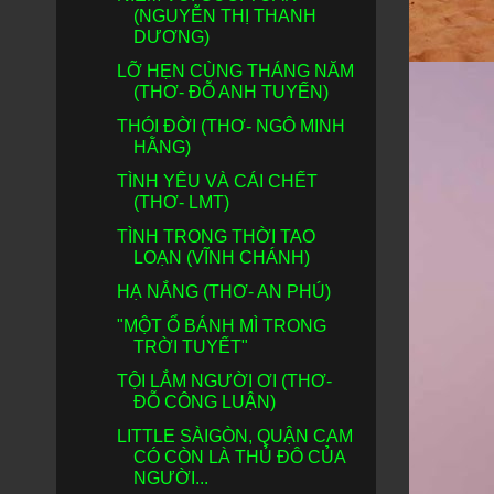
(NGUYỄN THỊ THANH
DƯƠNG)
LỠ HẸN CÙNG THÁNG NĂM
(THƠ- ĐỖ ANH TUYẾN)
THÓI ĐỜI (THƠ- NGÔ MINH
HẰNG)
TÌNH YÊU VÀ CÁI CHẾT
(THƠ- LMT)
TÌNH TRONG THỜI TAO
LOẠN (VĨNH CHÁNH)
HẠ NẮNG (THƠ- AN PHÚ)
"MỘT Ổ BÁNH MÌ TRONG
TRỜI TUYẾT"
TỘI LẮM NGƯỜI ƠI (THƠ-
ĐỖ CÔNG LUẬN)
LITTLE SÀIGÒN, QUẬN CAM
CÓ CÒN LÀ THỦ ĐÔ CỦA
NGƯỜI...