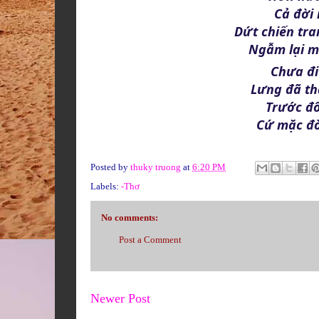
Cả đời
Dứt chiến tra
Ngẫm lại m
Chưa đi 
Lưng đã th
Trước đô
Cứ mặc đờ
Posted by
thuky truong
at
6:20 PM
Labels:
-Thơ
No comments:
Post a Comment
Newer Post