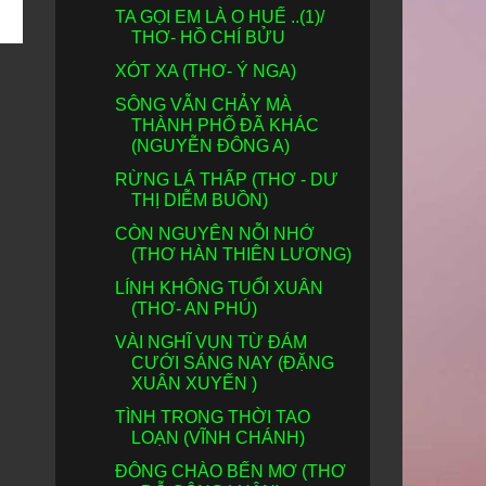
TA GỌI EM LÀ O HUẾ ..(1)/
THƠ- HỒ CHÍ BỬU
XÓT XA (THƠ- Ý NGA)
SÔNG VẪN CHẢY MÀ
THÀNH PHỐ ĐÃ KHÁC
(NGUYỄN ĐÔNG A)
RỪNG LÁ THẤP (THƠ - DƯ
THỊ DIỄM BUỒN)
CÒN NGUYÊN NỖI NHỚ
(THƠ HÀN THIÊN LƯƠNG)
LÍNH KHÔNG TUỔI XUÂN
(THƠ- AN PHÚ)
VÀI NGHĨ VỤN TỪ ĐÁM
CƯỚI SÁNG NAY (ĐẶNG
XUÂN XUYẾN )
TÌNH TRONG THỜI TAO
LOẠN (VĨNH CHÁNH)
ĐÔNG CHÀO BẾN MƠ (THƠ