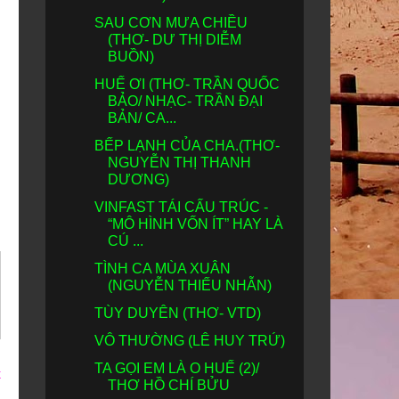
SAU CƠN MƯA CHIỀU
(THƠ- DƯ THỊ DIỄM
BUỒN)
HUẾ ƠI (THƠ- TRẦN QUỐC
BẢO/ NHẠC- TRẦN ĐẠI
BẢN/ CA...
BẾP LẠNH CỦA CHA.(THƠ-
NGUYỄN THỊ THANH
DƯƠNG)
VINFAST TÁI CẤU TRÚC -
“MÔ HÌNH VỐN ÍT” HAY LÀ
CÚ ...
TÌNH CA MÙA XUÂN
(NGUYỄN THIẾU NHẪN)
TÙY DUYÊN (THƠ- VTD)
VÔ THƯỜNG (LÊ HUY TRỨ)
TA GỌI EM LÀ O HUẾ (2)/
t
THƠ HỒ CHÍ BỬU