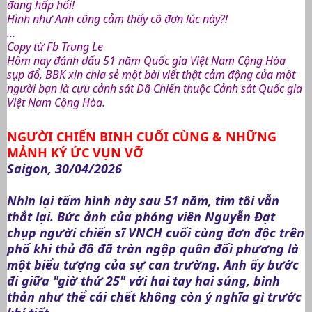
đang hấp hối!
Hình như Anh cũng cảm thấy cô đơn lúc này?!
…
Copy từ Fb Trung Le
Hôm nay đánh dấu 51 năm Quốc gia Việt Nam Cộng Hòa
sụp đổ, BBK xin chia sẻ một bài viết thật cảm động của một
người bạn là cựu cảnh sát Dã Chiến thuộc Cảnh sát Quốc gia
Việt Nam Cộng Hòa.
NGƯỜI CHIẾN BINH CUỐI CÙNG & NHỮNG
MẢNH KÝ ỨC VỤN VỠ
Saigon, 30/04/2026
Nhìn lại tấm hình này sau 51 năm, tim tôi vẫn
thắt lại. Bức ảnh của phóng viên Nguyễn Đạt
chụp người chiến sĩ VNCH cuối cùng đơn độc trên
phố khi thủ đô đã tràn ngập quân đối phương là
một biểu tượng của sự can trường. Anh ấy bước
đi giữa "giờ thứ 25" với hai tay hai súng, bình
thản như thể cái chết không còn ý nghĩa gì trước