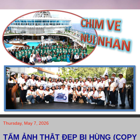
Thursday, May 7, 2026
TẤM ẢNH THẬT ĐẸP BI HÙNG (COPY