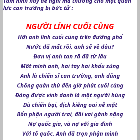
Tấm hình nầy để nghĩ mà thương cho một quân
lực can trường bị bức tử :
NGƯỜI LÍNH CUỐI CÙNG
Hỡi anh lính cuối cùng trên đường phố
Nước đã mất rồi, anh sẽ về đâu?
Đơn vị anh tan rã đã từ lâu
Một mình anh, hai tay hai khẩu súng
Anh là chiến sĩ can trường, anh dũng
Chống quân thù đến giờ phút cuối cùng
Đáng được vinh danh là một người hùng
Dù chiến bại, địch kiêng oai nễ mặt
Bổn phận người trai, đôi vai gánh nặng
Nợ quốc gia, và nợ với gia đình
Với tổ quốc, Anh đã trọn phận mình