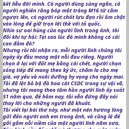
kết liễu đời mình. Có người dùng súng ngắn, có
người nghiến răng bóp một tràng M16 từ cằm
ngược lên, có người rút chốt lựu đạn rồi ôm chặt
vào lòng để giữ trọn lời thề với tổ quốc.
Nhìn sự oai hùng của người lính trong ảnh, tôi
đôi khi tự hỏi: Tại sao lúc đó mình không có cái
can đảm đó?
Nhưng rồi tôi nhận ra, mỗi người lính chúng tôi
ngày ấy đều mang một nỗi đau riêng. Người
chọn ở lại với đất mẹ bằng cái chết, người chọn
sống tiếp để mang theo ký ức, chăm lo cho mẹ
già, vợ yếu và nuôi dưỡng hy vọng cho ngày mai.
Tôi đã lột bỏ bộ đồ hoa cát CSDC trong sự vội vã,
nhưng tôi mang theo tâm hồn người lính ấy suốt
51 năm qua, để hôm nay, tôi vẫn đứng đây nói
thay lời cho những người đã khuất.
Tôi viết lại bài thơ này, như một nén hương lòng
gửi đến người anh em trong ảnh, và cũng là để
gởi gắm nỗi niềm của một người lính năm xưa,