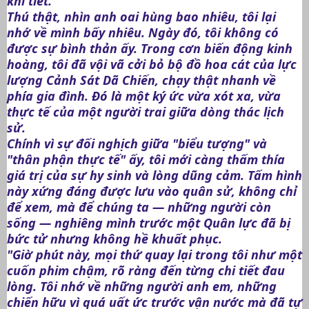
khí tiết.
Thú thật, nhìn anh oai hùng bao nhiêu, tôi lại
nhớ về mình bấy nhiêu. Ngày đó, tôi không có
được sự bình thản ấy. Trong cơn biến động kinh
hoàng, tôi đã vội vã cởi bỏ bộ đồ hoa cát của lực
lượng Cảnh Sát Dã Chiến, chạy thật nhanh về
phía gia đình. Đó là một ký ức vừa xót xa, vừa
thực tế của một người trai giữa dòng thác lịch
sử.
Chính vì sự đối nghịch giữa "biểu tượng" và
"thân phận thực tế" ấy, tôi mới càng thấm thía
giá trị của sự hy sinh và lòng dũng cảm. Tấm hình
này xứng đáng được lưu vào quân sử, không chỉ
để xem, mà để chúng ta — những người còn
sống — nghiêng mình trước một Quân lực đã bị
bức tử nhưng không hề khuất phục.
"Giờ phút này, mọi thứ quay lại trong tôi như một
cuốn phim chậm, rõ ràng đến từng chi tiết đau
lòng. Tôi nhớ về những người anh em, những
chiến hữu vì quá uất ức trước vận nước mà đã tự