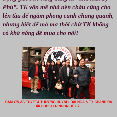
Phú”. TK vốn mê nhà nên cháu cũng cho
lên tàu để ngắm phong cảnh chung quanh,
nhưng biết để mà mơ thôi chứ TK không
có khả năng để mua cho nổi!
CÁM ƠN AC TUYẾT& THƯƠNG HUỲNH/ DẠI NGA & TỶ CHÁNH ĐÃ
ĐÃI LOBSTER NGON HẾT Ý...