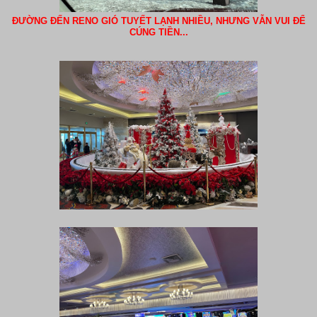
ĐƯỜNG ĐẾN RENO GIÓ TUYẾT LẠNH NHIỀU, NHƯNG VẪN VUI ĐỂ
CÚNG TIỀN...