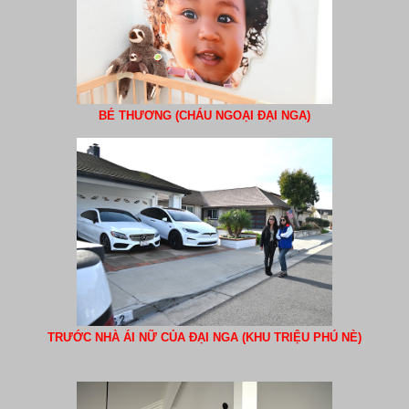
BÉ THƯƠNG (CHÁU NGOẠI ĐẠI NGA)
TRƯỚC NHÀ ÁI NỮ CỦA ĐẠI NGA (KHU TRIỆU PHÚ NÈ)