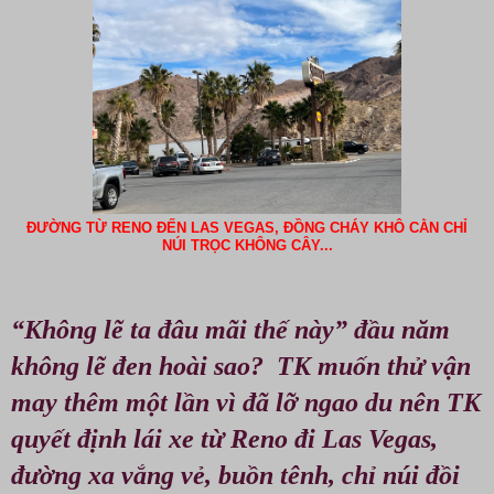
ĐƯỜNG TỪ RENO ĐẾN LAS VEGAS, ĐỒNG CHÁY KHÔ CẰN CHỈ
NÚI TRỌC KHÔNG CÂY...
“Không lẽ ta đâu mãi thế này” đầu năm
không lẽ đen hoài sao? TK muốn thử vận
may thêm một lần vì đã lỡ ngao du nên TK
quyết định lái xe từ Reno đi Las Vegas,
đường xa vắng vẻ, buồn tênh, chỉ núi đồi