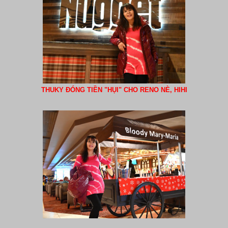
THUKY ĐÓNG TIỀN "HỤI" CHO RENO NÈ, HIHI