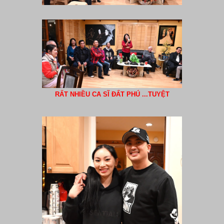
RẤT NHIỀU CA SĨ ĐẤT PHÚ ...TUYỆT