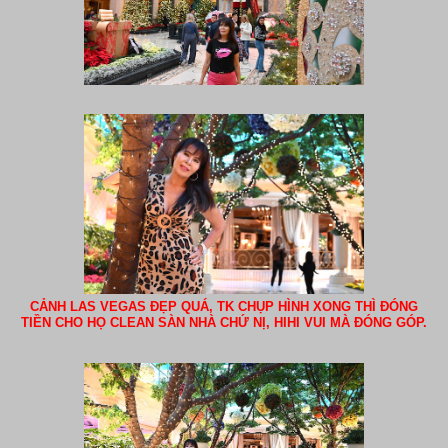
CẢNH LAS VEGAS ĐẸP QUÁ, TK CHỤP HÌNH XONG THÌ ĐÓNG
TIỀN CHO HỌ CLEAN SÀN NHÀ CHỨ NỊ, HIHI VUI MÀ ĐÓNG GÓP.