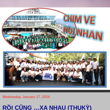
Wednesday, January 17, 2024
RỒI CŨNG …XA NHAU (THUKỲ)