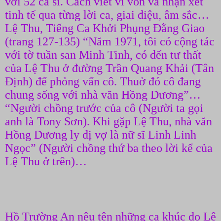
với 52 ca sĩ. Cách viết ví von và nhận xét
tinh tế qua từng lời ca, giai điệu, âm sắc…
Lệ Thu, Tiếng Ca Khởi Phụng Đằng Giao
(trang 127-135) “Năm 1971, tôi có cộng tác
với tờ tuần san Minh Tinh, có đến tư thất
của Lệ Thu ở đường Trần Quang Khải (Tân
Định) để phỏng vấn cô. Thuở đó cô đang
chung sống với nhà văn Hồng Dương”…
“Người chồng trước của cô (Người ta gọi
anh là Tony Sơn). Khi gặp Lệ Thu, nhà văn
Hồng Dương ly dị vợ là nữ sĩ Linh Linh
Ngọc” (Người chồng thứ ba theo lời kể của
Lệ Thu ở trên)…
Hồ Trường An nêu tên những ca khúc do Lệ