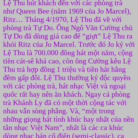
Lệ Thu hút khách đến với các phòng trà
như Queen Bee (năm 1969 của Jo Marcel),
Ritz… Tháng 4/1970, Lệ Thu đã về với
phòng trà Tự Do. Ông Ngô Văn Cường chủ
Tự Do đã dùng giá cao để “giựt” Lệ Thu ra
khỏi Ritz của Jo Marcel. Trước đó Jo ký với
Lệ Thu là 700.000 đồng hát một năm, cộng
tiền cát-sê khá cao, còn ông Cường kêu Lệ
Thu trả hợp đồng 1 triệu và tiền hát hằng
đêm gấp đôi. Lệ Thu thường ký độc quyền
với các phòng trà, hát nhạc Việt và ngoại
quốc rất hay nên ăn khách. Ngay cả phòng
trà Khánh Ly đã có một thời cộng tác với
nhau vẫn sòng phẳng. Và, “một trong
những giọng hát tình khúc hay nhất của nền
tân nhạc Việt Nam”, nhất là các ca khúc
dòng nhạc bán cổ điển (semi-classic), ca