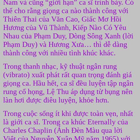
Nam và cũng “giới hạn” ca sĩ trình bày. Có
thể cho rằng giọng ca nào thành công với
Thiên Thai của Văn Cao, Giấc Mơ Hồi
Hương của Vũ Thành, Kiếp Nào Có Yêu
Nhau của Phạm Duy, Dòng Sông Xanh (lời
Phạm Duy) và Hương Xưa… thì dễ dàng
thành công với nhiều tình khúc khác.
Trong thanh nhạc, kỹ thuật ngân rung
(vibrato) xuất phát rất quan trọng đánh giá
giọng ca. Hầu hết, ca sĩ đều luyện tập ngân
rung cổ họng, Lệ Thu áp dụng từ bụng nên
làn hơi được điêu luyện, khỏe hơn.
Trong cuộc sống ít khi được toàn vẹn, nhất
là giới ca sĩ. Trong ca khúc Eternally của
Charles Chaplin (Ánh Đèn Màu qua lời
Việt của Nguyễn Xuân Mỹ năm 1965) với