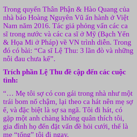
Trong quyển Thân Phận & Hào Quang của
nhà báo Hoàng Nguyên Vũ ấn hành ở Việt
Nam năm 2016. Tác giả phỏng vấn các ca
sĩ trong nước và các ca sĩ ở Mỹ (Bạch Yến
& Họa Mi ở Pháp) về VN trình diễn. Trong
đó có bài: “Ca sĩ Lệ Thu: 3 lần đò và những
nỗi đau chưa kể”.
Trích phần Lệ Thu đề cập đến các cuộc
tình:
“… Mẹ tôi sợ có con gái trong nhà như một
trái bom nổ chậm, lại theo ca hát nên mẹ sợ
ế, và đặc biệt là sợ sa ngã. Tôi đi hát, có
gặp một anh chàng không quân thích tôi,
gia đình họ đến đặt vấn đề hỏi cưới, thế là
mẹ “tống” tôi đi ngay.