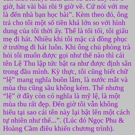
giờ, hát vài bài rồi 9 giờ về. Cứ nói với mẹ
là đến nhà bạn học bài”. Kèm theo đó, ông
trả cho tôi một số tiền khá lớn so với hình
dung của tôi thời ấy. Thế là tối tối, tôi giấu
mẹ đi hát. Nhiều khi tôi mặc cả đồng phục
ở trường đi hát luôn. Khi ông chủ phòng trà
hỏi tôi muốn được gọi như thế nào thì cái
tên Lệ Thu lập tức bật ra như được định sẵn
trong đầu mình. Kỳ thực, tôi cũng biết chữ
“lệ” mang nghĩa buồn lắm, là nước mắt và
mùa thu cũng sầu không kém. Thế nhưng
“lệ” ở đây còn có nghĩa là mỹ lệ, là một
mùa thu rất đẹp. Đến giờ tôi vẫn không
hiểu tại sao cái tên này lại bật lên một cách
tự nhiên như thế...”. (Lúc đó Ngọc Phu &
Hoàng Cầm điều khiển chương trình).