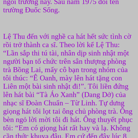
ngôi trường nầy. Sau năm 1975 đổi tên
trường Đuốc Sống.
Lệ Thu đến với nghề ca hát hết sức tình cờ
rồi trở thành ca sĩ. Theo lời kể Lệ Thu:
“Lần sắp thi tú tài, nhân dịp sinh nhật một
người bạn tổ chức trên sân thượng phòng
trà Bồng Lai, mấy cô bạn trong nhóm của
tôi thúc: “Ê Oanh, mày lên hát tặng con
Liên một bài sinh nhật đi!”. Tôi liền đứng
lên hát bài “Tà Áo Xanh” (Dang Dở) của
nhạc sĩ Đoàn Chuẩn – Từ Linh. Tự dưng
giọng hát tôi lọt tai ông chủ phòng trà. Ông
bèn ngỏ lời mời tôi đi hát. Ông thuyết phục
tôi: “Em có giọng hát rất hay và lạ. Không
cần thức khuya đâu. Em cứ đến đây lúc 8