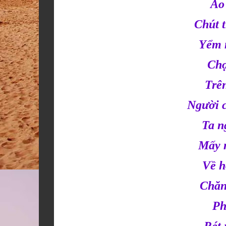
Áo
Chút t
Yểm m
Chợ
Trên
Người 
Ta ng
Mấy 
Về h
Chăn 
Phô