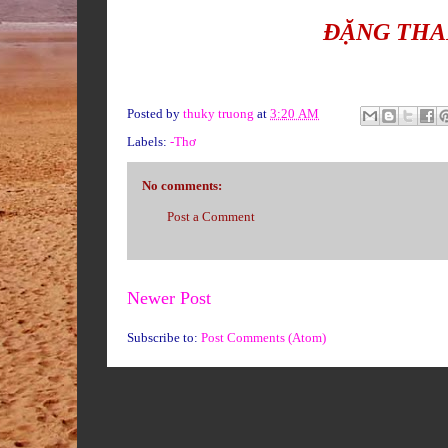
ĐẶNG THA
Posted by
thuky truong
at
3:20 AM
Labels:
-Thơ
No comments:
Post a Comment
Newer Post
Subscribe to:
Post Comments (Atom)