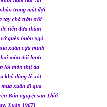
 mướt nằm hai vai
nhằn trong mắt đợi
 tay chờ trăn trối
dế tiễn đưa thầm
 vở quên buồn ngó
ùa xuân cựa minh
phai màu đói lạnh
 lối mòn thịt da
m khô dòng lệ xót
n mùa xuân đi qua
trên Bán nguyệt san Thời
ay. Xuân 1967)