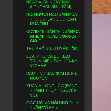
NGÀY XƯA, NGÀY NAY
(LONGHAI- SƯU TẦM)
HỎI NGƯỜI RAO BÁN MÙA
THU CŨ (LÃNG DU) BÁN
MÙA THU...
COVID 19: GẦN 10 NGÀN CA
NHIỄM TRONG VÒNG 24
GIỜ Q...
THU PHỐ NÚI (TUYẾT TÂM)
LỬA, KHÓI VÀ BUỊ BAO
TRÙM MIỀN TÂY HOA KỲ
VÌ CHÁY ...
DẤU TÌNH SẦU (KIM LIÊN B.
NGUYỄN)
XUÂN HƯƠNG LỬA (ĐẶNG
THANH THỦY - NGUYÊN
VŨ)
GIẤC MƠ VÀ NỖI NHỚ (HUY
TUẤN VÕ HAI)