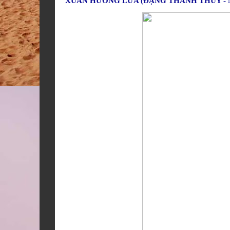
XUÂN HƯƠNG LỬA (ĐẶNG THANH THỦY - 