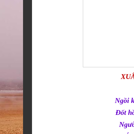
XUÂ
Ngồi 
Đốt h
Ngườ