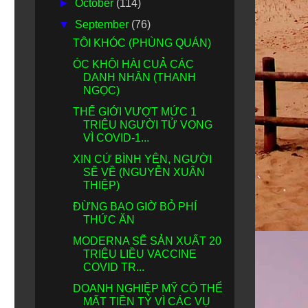
►
October
(114)
▼
September
(76)
TÔI KHÓC (PHÙNG QUÁN)
ÓC KHÔI HÀI CUẢ CÁC
DANH NHÂN (THANH
NGỌC)
THẾ GIỚI VƯỢT MỨC 1
TRIỆU NGƯỜI TỬ VONG
VÌ COVID-1...
XIN CỨ BÌNH YÊN, NGƯỜI
SẼ VỀ (NGUYỄN XUÂN
THIỆP)
ĐỪNG BAO GIỜ BỎ PHÍ
THỨC ĂN
MODERNA SẼ SẢN XUẤT 20
TRIỆU LIỀU VACCINE
COVID TR...
DOANH NGHIỆP MỸ CÓ THỂ
MẤT TIỀN TỶ VÌ CÁC VỤ