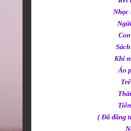
Rét
Nhọc 
Ngứa
Con 
Sách
Khi m
Áo 
Trên
Thấ
Tiễ
( Đã đăng 
N