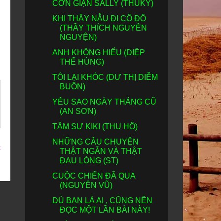
CƠN GIẬN SALLY (THUKỲ)
KHI THẦY NẪU ĐI CỐ ĐÔ
(THẦY THÍCH NGUYÊN
NGUYỆN)
ANH KHÔNG HIỂU (DIỆP
THẾ HÙNG)
TÔI LẠI KHÓC (DƯ THỊ DIỄM
BUỒN)
YÊU SAO NGÀY THÁNG CŨ
(AN SƠN)
TÂM SỰ KIKI (THU HỒ)
NHỮNG CÂU CHUYỆN
t
THẬT NGẮN VÀ THẬT
ĐAU LÒNG (ST)
CUỘC CHIẾN ĐÃ QUA
(NGUYÊN VŨ)
DÙ BẠN LÀ AI , CŨNG NÊN
ĐỌC MỘT LẦN BÀI NÀY!