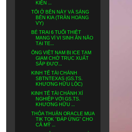
KIỆN ...
TỐI Ở BÊN NÀY VÀ SÁNG
BÊN KIA (TRẦN HOÀNG
VY)
BÉ TRAI 6 TUỔI THIỆT
MẠNG VÌ VI SINH ĂN NÃO
TẠI TE...
ÔNG VIỆT NAM BỊ ICE TẠM
GIAM CHỜ TRỤC XUẤT
SẮP ĐƯỢ...
KINH TẾ TÀI CHÁNH
SBTNTEXAS (GS.TS.
KHƯƠNG HỮU LỘC)
KINH TẾ TÀI CHÁNH XÍ
NGHIỆP VỚI GS.TS.
KHƯƠNG HỮU ...
THỎA THUẬN ORACLE MUA
TIK TOK "ĐÁP ỨNG" CHO
CẢ MỸ ...