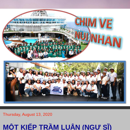
Thursday, August 13, 2020
MỘT KIẾP TRẦM LUÂN (NGƯ SĨ)