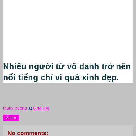
Nhiều người từ vô danh trở nên 
nổi tiếng chỉ vì quá xinh đẹp.
thuky truong
at
6:44 PM
Share
No comments: