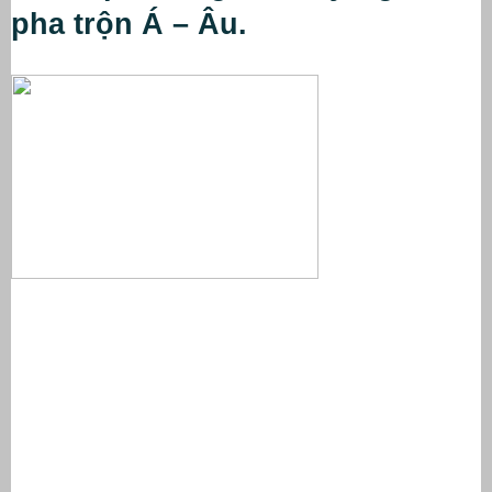
pha trộn Á – Âu.