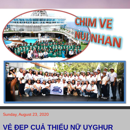
Sunday, August 23, 2020
VẺ ĐẸP CUẢ THIẾU NỮ UYGHUR