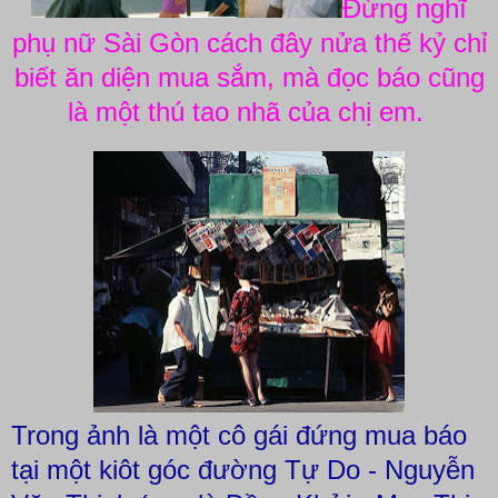
Đừng nghĩ
phụ nữ Sài Gòn cách đây nửa thế kỷ chỉ
biết ăn diện mua sắm, mà đọc báo cũng
là một thú tao nhã của chị em.
Trong ảnh là một cô gái đứng mua báo
tại một kiôt góc đường Tự Do - Nguyễn