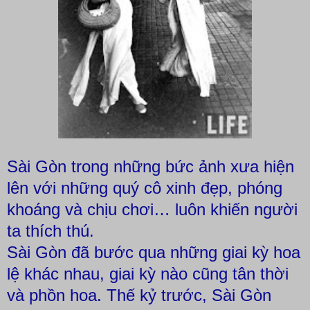
Sài Gòn trong những bức ảnh xưa hiện
lên với những quý cô xinh đẹp, phóng
khoáng và chịu chơi… luôn khiến người
ta thích thú.
Sài Gòn đã bước qua những giai kỳ hoa
lệ khác nhau, giai kỳ nào cũng tân thời
và phồn hoa. Thế kỷ trước, Sài Gòn