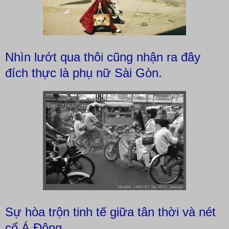
Nhìn lướt qua thôi cũng nhận ra đây
đích thực là phụ nữ Sài Gòn.
Sự hòa trộn tinh tế giữa tân thời và nét
cổ Á Đông.