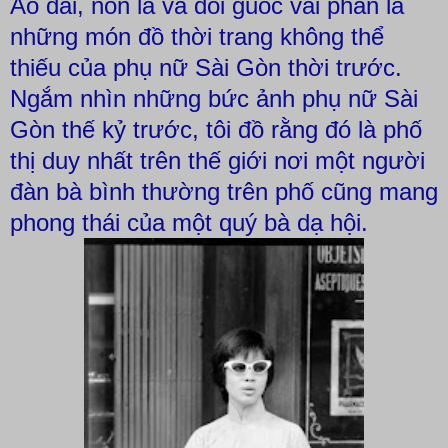
Áo dài, nón lá và đôi guốc vài phân là
những món đồ thời trang không thể
thiếu của phụ nữ Sài Gòn thời trước.
Ngắm nhìn những bức ảnh phụ nữ Sài
Gòn thế kỷ trước, tôi đồ rằng đó là phố
thị duy nhất trên thế giới nơi một người
đàn bà bình thường trên phố cũng mang
phong thái của một quý bà dạ hội.