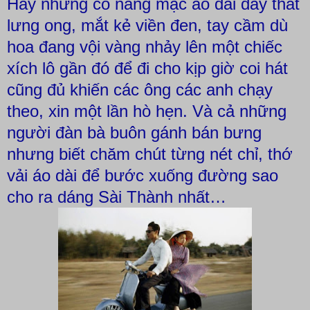
Hay những cô nàng mặc áo dài đáy thắt
lưng ong, mắt kẻ viền đen, tay cầm dù
hoa đang vội vàng nhảy lên một chiếc
xích lô gần đó để đi cho kịp giờ coi hát
cũng đủ khiến các ông các anh chạy
theo, xin một lần hò hẹn. Và cả những
người đàn bà buôn gánh bán bưng
nhưng biết chăm chút từng nét chỉ, thớ
vải áo dài để bước xuống đường sao
cho ra dáng Sài Thành nhất…