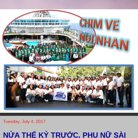
Tuesday, July 4, 2017
NỬA THẾ KỶ TRƯỚC, PHỤ NỮ SÀI