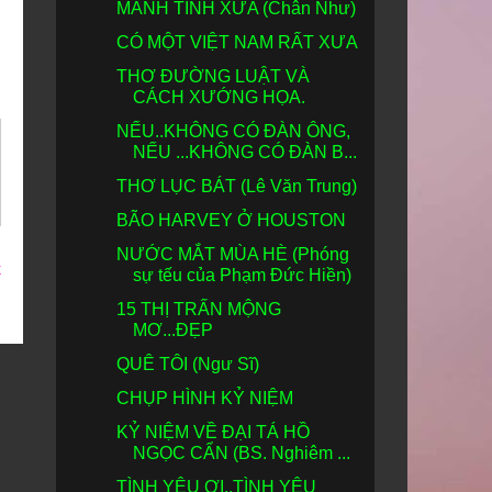
MẢNH TÌNH XƯA (Chân Như)
CÓ MỘT VIỆT NAM RẤT XƯA
THƠ ĐƯỜNG LUẬT VÀ
CÁCH XƯỚNG HỌA.
NẾU..KHÔNG CÓ ĐÀN ÔNG,
NẾU ...KHÔNG CÓ ĐÀN B...
THƠ LỤC BÁT (Lê Văn Trung)
BÃO HARVEY Ở HOUSTON
NƯỚC MẮT MÙA HÈ (Phóng
t
sự tếu của Phạm Đức Hiền)
15 THỊ TRẤN MỘNG
MƠ...ĐẸP
QUÊ TÔI (Ngư Sĩ)
CHỤP HÌNH KỶ NIỆM
KỶ NIỆM VỀ ĐẠI TÁ HỒ
NGỌC CẨN (BS. Nghiêm ...
TÌNH YÊU ƠI..TÌNH YÊU