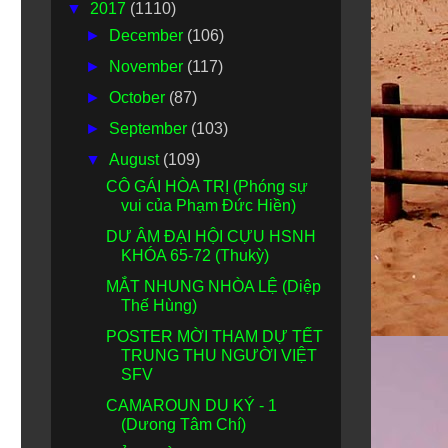
▼
2017
(1110)
►
December
(106)
►
November
(117)
►
October
(87)
►
September
(103)
▼
August
(109)
CÔ GÁI HÒA TRỊ (Phóng sự
vui của Phạm Đức Hiền)
DƯ ÂM ĐẠI HỘI CỰU HSNH
KHÓA 65-72 (Thukỳ)
MẮT NHUNG NHÒA LỆ (Diệp
Thế Hùng)
POSTER MỜI THAM DỰ TẾT
TRUNG THU NGƯỜI VIỆT
SFV
CAMAROUN DU KÝ - 1
(Dưong Tâm Chí)