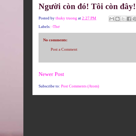
Người còn đó! Tôi còn đây
Posted by
thuky truong
at
2:27 PM
Labels:
-Thơ
No comments:
Post a Comment
Newer Post
Subscribe to:
Post Comments (Atom)