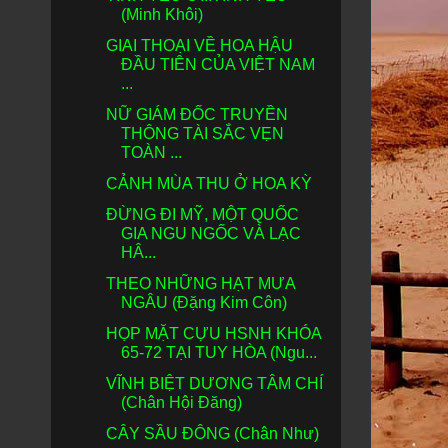
(Minh Khôi)
GIAI THOẠI VỀ HOA HẬU
ĐẦU TIÊN CỦA VIỆT NAM
...
NỮ GIÁM ĐỐC TRUYỀN
THÔNG TÀI SẮC VẸN
TOÀN ...
CẢNH MÙA THU Ở HOA KỲ
ĐỪNG ĐI MỸ, MỘT QUỐC
GIA NGU NGỐC VÀ LẠC
HÂ...
THEO NHỮNG HẠT MƯA
NGÂU (Đặng Kim Côn)
HỌP MẶT CỰU HSNH KHÓA
65-72 TẠI TUY HÒA (Ngu...
VĨNH BIỆT DƯƠNG TÂM CHÍ
(Chân Hội Đăng)
CÂY SẦU ĐÔNG (Chân Như)