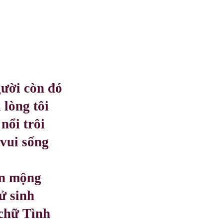
gười còn đó
 lòng tôi
nổi trôi
 vui sống
ễn mộng
tử sinh
chữ Tình