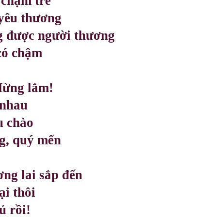
 chậm trễ
 yêu thương
g được người thương
có chậm
Mừng lắm!
 nhau
u chào
ng, quý mến
ng lai sắp đến
ại thôi
ủ rồi!