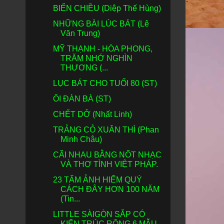
BIỂN CHIỀU (Diệp Thế Hùng)
NHỮNG BÀI LÚC BÁT (Lê
Văn Trung)
MỸ THẠNH - HÒA PHONG,
TRĂM NHỚ NGHÌN
THƯƠNG (...
LỤC BÁT CHO TUỔI 80 (ST)
ÔI ĐÀN BÀ (ST)
CHẾT DỞ (Nhất Linh)
TRẢNG CỎ XUÂN THÌ (Phan
Minh Châu)
CÃI NHAU BẰNG NỐT NHẠC
VÀ THƠ TÌNH VIỆT PHÁP.
23 TẤM ẢNH HIẾM QUÝ
CÁCH ĐÂY HƠN 100 NĂM
(Tin...
LITTLE SÀIGÒN SẮP CÓ
KIẾN TRÚC RỘNG 6 MẪU