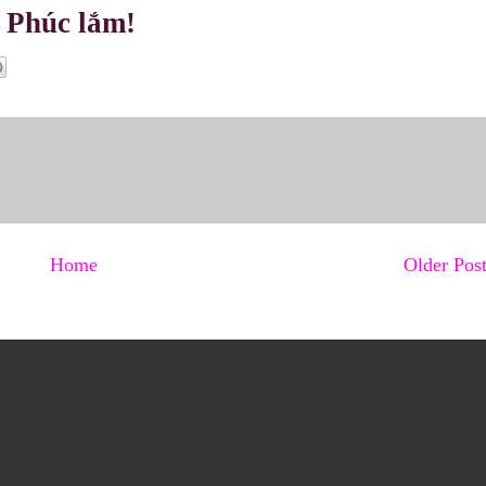
! Phúc lắm!
Home
Older Pos