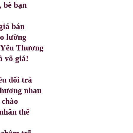
, bè bạn
giá bán
đo lường
ữ Yêu Thương
 vô giá!
ều dối trá
thương nhau
u chào
 nhân thế