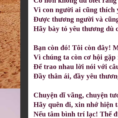
Có hơn không dù biết rằng
Vì con người ai cũng thích
Được thương người và cũn
Hãy bày tỏ yêu thương dù 
Bạn còn đó! Tôi còn đây! 
Vì chúng ta còn cơ hội gặp
Để trao nhau lời nói với câ
Đầy thân ái, đầy yêu thươ
Chuyện dĩ vãng, chuyện tươ
Hãy quên đi, xin nhớ hiện t
Nếu tâm bình trí lạc! Thế đ