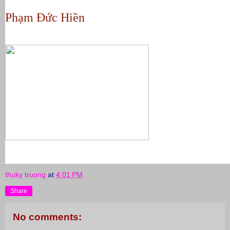
Phạm Đức Hiền
thuky truong
at
4:01 PM
Share
No comments: