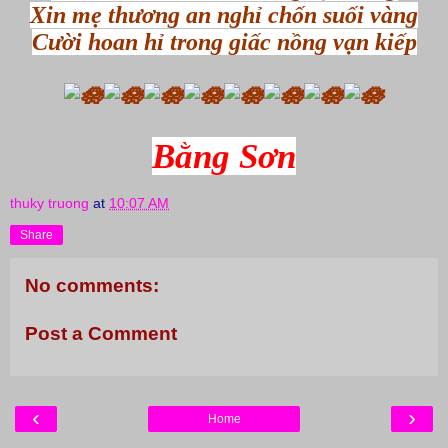
Xin mẹ thương an nghỉ chốn suối vàng
Cười hoan hỉ trong giấc nồng vạn kiếp
Bằng Sơn
thuky truong
at
10:07 AM
Share
No comments:
Post a Comment
‹
›
Home