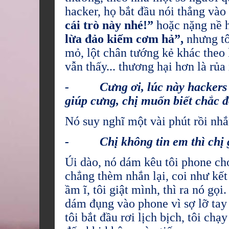
hacker, họ bắt đầu nói thẳng vào
cái trò này nhé!”
hoặc nặng nề 
lừa đảo kiếm cơm hả”,
nhưng tô
mỏ, lột chân tướng kẻ khác theo k
vẫn thấy... thương hại hơn là rủa
- Cưng ơi, lúc này hackers lộ
giúp cưng, chị muốn biết chắc đ
Nó suy nghĩ một vài phút rồi nhắ
- Chị không tin em thì chị g
Úi dào, nó dám kêu tôi phone cho
chẳng thèm nhắn lại, coi như kết
ầm ĩ, tôi giật mình, thì ra nó gọi
dám đụng vào phone vì sợ lỡ tay 
tôi bắt đầu rơi lịch bịch, tôi ch