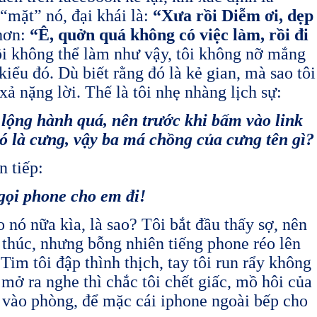
 “mặt” nó, đại khái là:
“Xưa rồi Diễm ơi, dẹp
hơn:
“Ê, quởn quá không có việc làm, rồi đi
i không thể làm như vậy, tôi không nỡ mắng
iểu đó. Dù biết rằng đó là kẻ gian, mà sao tôi
 xả nặng lời. Thế là tôi nhẹ nhàng lịch sự:
ng hành quá, nên trước khi bấm vào link
ó là cưng, vậy ba má chồng của cưng tên gì?
n tiếp:
ọi phone cho em đi!
 nó nữa kìa, là sao? Tôi bắt đầu thấy sợ, nên
 thúc, nhưng bỗng nhiên tiếng phone réo lên
. Tim tôi đập thình thịch, tay tôi run rẩy không
mở ra nghe thì chắc tôi chết giấc, mồ hôi của
ạy vào phòng, để mặc cái iphone ngoài bếp cho