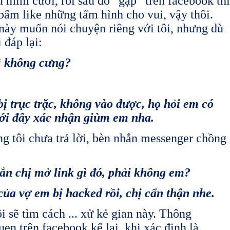
 mỉm cười, rồi sau đó “gặp” trên facebook thì
bấm like những tấm hình cho vui, vậy thôi.
 này muốn nói chuyện riêng với tôi, nhưng dù
 đáp lại:
 không cưng?
bị trục trặc, không vào được, họ hỏi em có
ưới đây xác nhận giùm em nha.
ưng tôi chưa trả lời, bèn nhắn messenger chồng
chị mở link gì đó, phải không em?
vợ em bị hacked rồi, chị cẩn thận nhe.
i sẽ tìm cách ... xử kẻ gian này. Thông
en trên facebook kể lại, khi xác định là