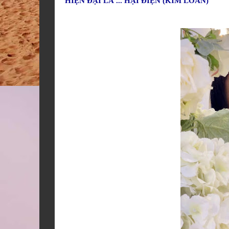
HIỆN ĐẠI LÀ ... HẠI ĐIỆN (KIM LOAN)