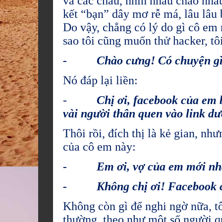
và các cháu, nhìn nhau chào nhau
kết “bạn” dây mơ rễ má, lâu lâu 
Do vậy, chẳng có lý do gì cô em
sao tôi cũng muốn thử hacker, tôi
- Chào cưng! Có chuyện gì
Nó đáp lại liền:
-
Chị ơi, facebook của em 
vài người thân quen vào link d
Thôi rồi, đích thị là kẻ gian, nh
của cô em này:
- Em ơi, vợ của em mới nhắn 
- Không chị ơi! Facebook của 
Không còn gì để nghi ngờ nữa, tô
thường, theo như một số người qu