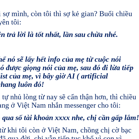
 sợ mình, còn tôi thì sợ kẻ gian? Buổi chiều
yên tôi:
ả lời là tốt nhất, lần sau chừa nhé.
ó sẽ lấy hết info của mẹ từ cuộc nói
 được giọng nói của mẹ, sau đó đi lừa tiếp
ist của mẹ, vì bây giờ AI (
artificial
chang luôn đó!
 tự nhủ lòng từ nay sẽ cẩn thận hơn, thì chiều
ng ở Việt Nam nhắn messenger cho tôi:
a số tài khoản xxxx nhe, chị cần gấp lắm!
ừ khi tôi còn ở Việt Nam, chồng chị cờ bạc
ã qua đời, chị vẫn tiếp tục khổ vì con vì