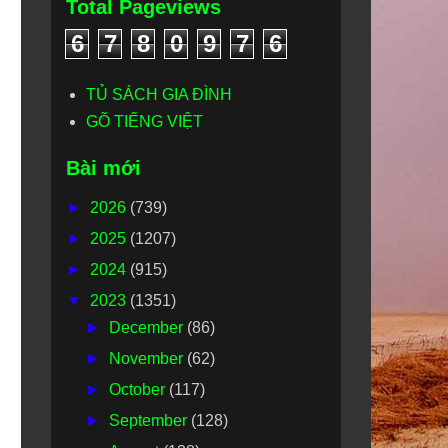
Total Pageviews
6
7
8
0
9
7
6
TỦ SÁCH GIA ĐÌNH
GÕ TIẾNG VIỆT
Bài mới
►
2026
(739)
►
2025
(1207)
►
2024
(915)
▼
2023
(1351)
►
December
(86)
►
November
(62)
►
October
(117)
►
September
(128)