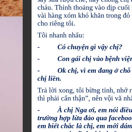
cháu. Thỉnh thoảng vào dịp cuối
vài hàng xóm khó khăn trong đó c
cho riêng tôi.
Tôi nhanh nhẩu:
- Có chuyện gì vậy chị?
- Con gái chị vào bệnh viện c
- Ok chị, vì em đang ở chỗ l
chị liền.
Trả lời xong, tôi bừng tỉnh, nhớ 
thì phải cẩn thận”, nên vội vã nh
- À chị Nga ơi, em nói điều n
trường hợp lừa đảo qua facebook
em biết chắc là chị, em mới dám