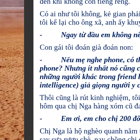
đến khi không còn tiếng reng.
Có ai như tôi không, kẻ gian phải
tôi kể lại cho ông xã, anh ấy khu
- Ngay từ đầu em không nên tr
Con gái tôi đoán già đoán non:
- Nếu mẹ nghe phone, có thể n
phone? Nhưng ít nhất nó cũng có
những người khác trong friend l
intelligence)
giả giọng người y 
Thôi cũng là rút kinh nghiệm, tôi
hôm qua chị Nga hàng xóm cũ đa
- Em ơi, em cho chị 200 đô qu
Chị Nga là hộ nghèo quanh năm t
say sưa rượu chè, nay chồng chị đ