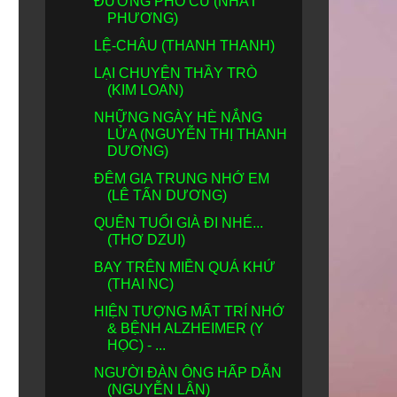
ĐƯỜNG PHỐ CŨ (NHẤT
PHƯƠNG)
LỆ-CHÂU (THANH THANH)
LẠI CHUYỆN THẦY TRÒ
(KIM LOAN)
NHỮNG NGÀY HÈ NẮNG
LỬA (NGUYỄN THỊ THANH
DƯƠNG)
ĐÊM GIA TRUNG NHỚ EM
(LÊ TẤN DƯƠNG)
QUÊN TUỔI GIÀ ĐI NHÉ...
(THƠ DZUI)
BAY TRÊN MIỀN QUÁ KHỨ
(THAI NC)
HIỆN TƯỢNG MẤT TRÍ NHỚ
& BỆNH ALZHEIMER (Y
HỌC) - ...
NGƯỜI ĐÀN ÔNG HẤP DẪN
(NGUYỄN LÂN)