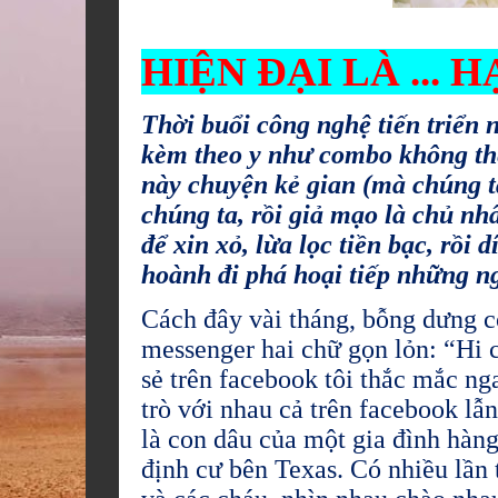
HIỆN ĐẠI LÀ ... H
Thời buổi công nghệ tiến triển 
kèm theo y như combo không thể
này chuyện kẻ gian (mà chúng t
chúng ta, rồi giả mạo là chủ nhân
để xin xỏ, lừa lọc tiền bạc, rồi
hoành đi phá hoại tiếp những n
Cách đây vài tháng, bỗng dưng c
messenger hai chữ gọn lỏn: “Hi 
sẻ trên facebook tôi thắc mắc ng
trò với nhau cả trên facebook lẫ
là con dâu của một gia đình hàn
định cư bên Texas. Có nhiều lần t