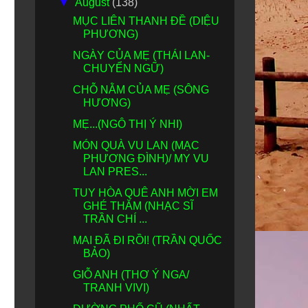
▼
August
(138)
MỤC LIÊN THANH ĐỀ (DIỆU
PHƯƠNG)
NGÀY CỦA MẸ (THÁI LAN-
CHUYỂN NGỮ)
CHỖ NẰM CỦA MẸ (SÔNG
HƯƠNG)
MẸ...(NGÔ THỊ Ý NHI)
MÓN QUÀ VU LAN (MẠC
PHƯƠNG ĐÌNH)/ MY VU
LAN PRES...
TUY HÒA QUÊ ANH MỜI EM
GHÉ THĂM (NHẠC SĨ
TRẦN CHÍ ...
MAI ĐÃ ĐI RỒI! (TRẦN QUỐC
BẢO)
GIỖ ANH (THƠ Ý NGA/
TRANH VIVI)