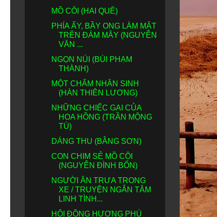
MỒ CÔI (HAI QUÊ)
PHÍA ẤY, BẦY ONG LÀM MẬT
TRÊN ĐÁM MÂY (NGUYỄN
VĂN ...
NGỌN NÚI (BÙI PHẠM
THÀNH)
MỘT CHẤM NHÂN SINH
(HÀN THIÊN LƯƠNG)
NHỮNG CHIẾC GAI CỦA
HOA HỒNG (TRẦN MỘNG
TÚ)
DÁNG THU (BẰNG SƠN)
CON CHIM SẺ MỒ CÔI
(NGUYỄN ĐÌNH BỔN)
NGƯỜI ĂN TRƯA TRONG
XE / TRUYỆN NGẮN TÂM
LINH TÌNH...
HỘI ĐỒNG HƯƠNG PHÚ