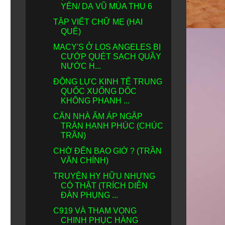
YÊN/ DẠ VŨ MÙA THU 6
TẬP VIẾT CHỮ MẸ (HAI
QUÊ)
MACY'S Ở LOS ANGELES BỊ
CƯỚP QUÉT SẠCH QUẦY
NƯỚC H...
ĐỘNG LỰC KINH TẾ TRUNG
QUỐC XUỐNG DỐC
KHÔNG PHANH ...
CĂN NHÀ ẤM ÁP NGẬP
TRÀN HẠNH PHÚC (CHÚC
TRẦN)
CHỜ ĐẾN BAO GIỜ ? (TRẦN
VĂN CHÍNH)
TRUYỆN HY HỮU NHƯNG
CÓ THẬT (TRÍCH DIỄN
ĐÀN PHỤNG ...
C919 VÀ THAM VỌNG
CHINH PHỤC HÀNG