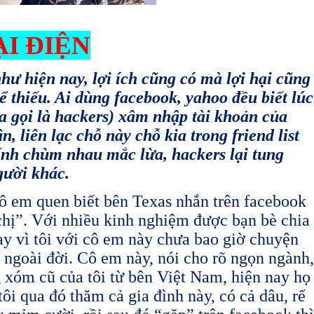
ẠI ĐIỆN
như hiện nay, lợi ích cũng có mà lợi hại cũng
 thiếu. Ai dùng facebook, yahoo đều biết lúc
a gọi là hackers) xâm nhập tài khoản của
, liên lạc chỗ này chỗ kia trong friend list
 dính chùm nhau mắc lừa, hackers lại tung
gười khác.
ô em quen biết bên Texas nhắn trên facebook
chị”. Với nhiều kinh nghiệm được bạn bè chia
ay vì tôi với cô em này chưa bao giờ chuyện
n ngoài đời. Cô em này, nói cho rõ ngọn ngành,
g xóm cũ của tôi từ bên Việt Nam, hiện nay họ
ôi qua đó thăm cả gia đình này, có cả dâu, rể