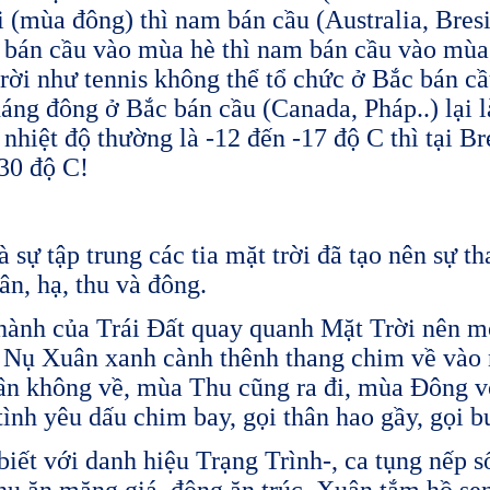
 (mùa đông) thì nam bán cầu (Australia, Bresi
c bán cầu vào mùa hè thì nam bán cầu vào mùa
rời như tennis không thể tổ chức ở Bắc bán c
háng đông ở Bắc bán cầu (Canada, Pháp..) lại 
nhiệt độ thường là -12 đến -17 độ C thì tại Bre
 30 độ C!
 sự tập trung các tia mặt trời đã tạo nên sự th
n, hạ, thu và đông.
 hành của Trái Đất quay quanh Mặt Trời nên 
Nụ Xuân xanh cành thênh thang chim về vào 
ân không về, mùa Thu cũng ra đi, mùa Đông v
ình yêu dấu chim bay, gọi thân hao gầy, gọi 
ết với danh hiệu Trạng Trình-, ca tụng nếp s