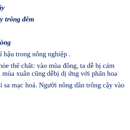
ây
ày trông đêm
lòng
hí hậu trong nông nghiệp .
hỏe thể chất: vào mùa đông, ta dễ bị cảm
, mùa xuân cũng dễbị dị ứng với phấn hoa
ai sa mạc hoá. Người nông dân trông cậy vào