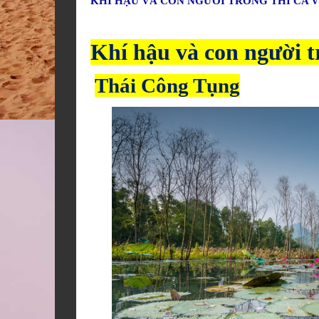
KHÍ HẬU VÀ CON NGƯỜI TRONG THI CA V
Khí hậu và con người tr
Thái Công Tụng