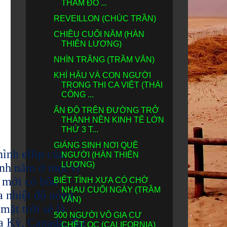
THẢM ĐỎ ...
REVEILLON (CHÚC TRẦN)
CHIỀU CUỐI NĂM (HÀN
THIÊN LƯƠNG)
NHÌN TRĂNG (TRẦM VÂN)
KHÍ HẬU VÀ CON NGƯỜI
TRONG THI CA VIỆT (THÁI
CÔNG ...
ẤN ĐỘ TRÊN ĐƯỜNG TRỞ
THÀNH NỀN KINH TẾ LỚN
THỨ 3 T...
GIÁNG SINH NƠI QUÊ
ình ellip của
NGƯỜI (HÀN THIÊN
LƯƠNG)
uanh năm ở mọi vĩ
n mới có bốn
BIẾT TÌNH XƯA CÓ CHỜ
NHAU CUỐI NGÀY (TRẦM
a nhiệt độ nóng
VÂN)
ặt trời sẽ là
500 NGƯỜI VÔ GIA CƯ
oa Kỳ, Canada, Âu
CHẾT, OC (CALIFORNIA)