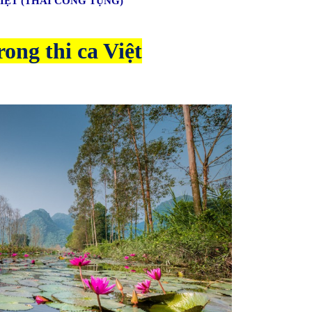
IỆT (THÁI CÔNG TỤNG)
ong thi ca Việt