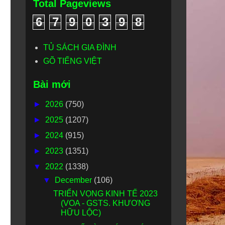
Total Pageviews
6
7
9
0
3
9
8
TỦ SÁCH GIA ĐÌNH
GÕ TIẾNG VIỆT
Bài mới
►
2026
(750)
►
2025
(1207)
►
2024
(915)
►
2023
(1351)
▼
2022
(1338)
▼
December
(106)
TRIỂN VỌNG KINH TẾ 2023
(VOA - GSTS. KHƯƠNG
HỮU LỘC)