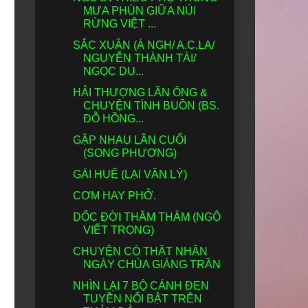
MƯA PHÙN GIỮA NÚI
RỪNG VIỆT ...
SẮC XUÂN (Á NGH/ A.C.LA/
NGUYỄN THÀNH TÀI/
NGỌC DU...
HẢI THƯỢNG LÃN ÔNG &
CHUYỆN TÌNH BUỒN (BS.
ĐỖ HỒNG...
GẶP NHAU LẦN CUỐI
(SONG PHƯƠNG)
GÁI HUẾ (LẠI VĂN LÝ)
CƠM HAY PHỞ.
DỐC ĐỜI THĂM THẲM (NGÔ
VIẾT TRỌNG)
CHUYỆN CÓ THẬT NHÂN
NGÀY CHÚA GIÁNG TRẦN
NHÌN LẠI 7 BỘ CÁNH ĐEN
TUYỀN NỔI BẬT TRÊN