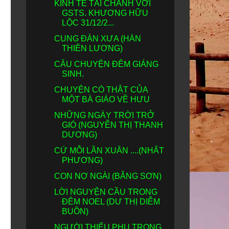
KINH TẾ TÀI CHÁNH VỚI
GSTS. KHƯƠNG HỮU
LỘC 31/12/2...
CUNG ĐÀN XƯA (HÀN
THIÊN LƯƠNG)
CÂU CHUYỆN ĐÊM GIÁNG
SINH.
CHUYỆN CÓ THẬT CỦA
MỘT BÀ GIÁO VỀ HƯU
NHỮNG NGÀY TRỜI TRỞ
GIÓ (NGUYỄN THỊ THANH
DƯƠNG)
CỨ MỖI LẦN XUÂN ....(NHẤT
PHƯƠNG)
CON NỢ NGÀI (BẰNG SƠN)
LỜI NGUYỆN CẦU TRONG
ĐÊM NOEL (DƯ THỊ DIỄM
BUỒN)
NGƯỜI THIẾU PHỤ TRONG