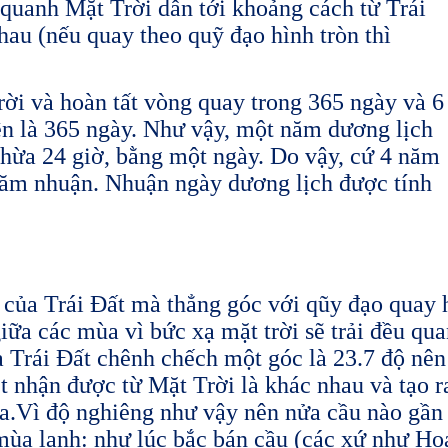
 quanh Mặt Trời dẫn tới khoảng cách từ Trái
nhau (nếu quay theo quỹ đạo hình tròn thì
ời và hoàn tất vòng quay trong 365 ngày và 6
n là 365 ngày. Như vậy, một năm dương lịch
thừa 24 giờ, bằng một ngày. Do vậy, cứ 4 năm
năm nhuận. Nhuận ngày dương lịch được tính
 của Trái Đất mà thẳng góc với qũy đạo quay h
giữa các mùa vì bức xạ mặt trời sẽ trải đều q
a Trái Đất chênh chếch một góc là 23.7 độ nê
t nhận được từ Mặt Trời là khác nhau và tạo r
a.Vì độ nghiêng như vậy nên nửa cầu nào gần m
mùa lạnh: như lúc bắc bán cầu (các xứ như H