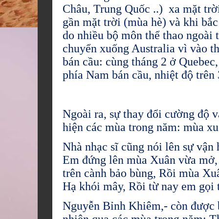
Châu, Trung Quốc ..) xa mặt trời
gần mặt trời (mùa hè) và khi bắ
do nhiều bộ môn thể thao ngoài t
chuyển xuống Australia vì vào t
bán cầu: cùng tháng 2 ở Quebec, 
phía Nam bán cầu, nhiệt độ trên
Ngoài ra, sự thay đổi cường độ và
hiện các mùa trong năm: mùa xuâ
Nhà nhạc sĩ cũng nói lên sự vận
Em đứng lên mùa Xuân vừa mở, 
trên cành bảo bùng, Rồi mùa Xu
Hạ khói mây, Rồi từ nay em gọi t
Nguyễn Bỉnh Khiêm,- còn được bi