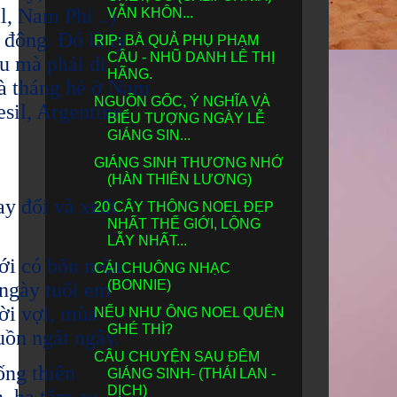
l, Nam Phi ..)
VẪN KHÔN...
 đông. Đó là lý
RIP: BÀ QUẢ PHỤ PHẠM
CÂU - NHŨ DANH LÊ THỊ
ầu mà phải di
HÃNG.
là tháng hè ở Nam
NGUỒN GỐC, Ý NGHĨA VÀ
sil, Argentine,
BIỂU TƯỢNG NGÀY LỄ
GIÁNG SIN...
GIÁNG SINH THƯƠNG NHỚ
(HÀN THIÊN LƯƠNG)
ay đổi và xuất
20 CÂY THÔNG NOEL ĐẸP
NHẤT THẾ GIỚI, LỘNG
LẪY NHẤT...
mới có bốn mùa:
CÁI CHUÔNG NHẠC
(BONNIE)
ngày tuổi em
ời vợi, mùa
NẾU NHƯ ÔNG NOEL QUÊN
GHÉ THÌ?
buồn ngất ngây.
CÂU CHUYỆN SAU ĐÊM
ống thiên
GIÁNG SINH- (THÁI LAN -
DỊCH)