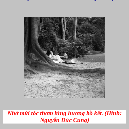
Nhớ mùi tóc thơm lừng hương bồ kết. (Hình:
Nguyễn Đức Cung)