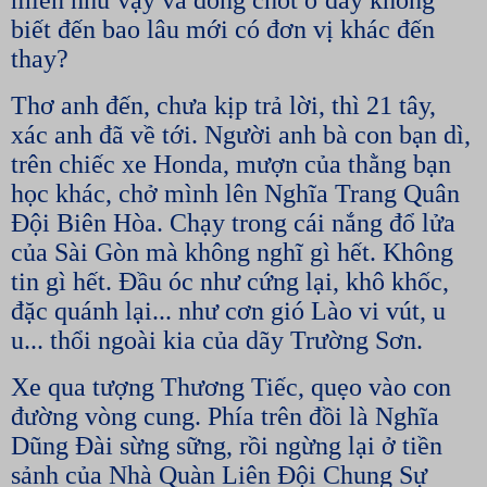
miên như vậy và đóng chốt ở đây không
biết đến bao lâu mới có đơn vị khác đến
thay?
Thơ anh đến, chưa kịp trả lời, thì 21 tây,
xác anh đã về tới. Người anh bà con bạn dì,
trên chiếc xe Honda, mượn của thằng bạn
học khác, chở mình lên Nghĩa Trang Quân
Đội Biên Hòa. Chạy trong cái nắng đổ lửa
của Sài Gòn mà không nghĩ gì hết. Không
tin gì hết. Đầu óc như cứng lại, khô khốc,
đặc quánh lại... như cơn gió Lào vi vút, u
u... thổi ngoài kia của dãy Trường Sơn.
Xe qua tượng Thương Tiếc, quẹo vào con
đường vòng cung. Phía trên đồi là Nghĩa
Dũng Đài sừng sững, rồi ngừng lại ở tiền
sảnh của Nhà Quàn Liên Đội Chung Sự