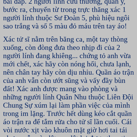
bãi đáp. 2 người lính cứu thương, quân y,
bước ra, chuyển từ trong trực thăng xác 1
người lính thuộc Sư Đoàn 5, phù hiệu ngôi
sao trắng và số 5 màu đỏ máu trên tay áo!
Xác tử sĩ nằm trên băng ca, một tay thòng
xuống, còn đòng đưa theo nhịp đi của 2
người lính đang khiêng... chứng tỏ anh vừa
mới chết, xác hãy còn nóng hổi, chưa lạnh,
nên chân tay hãy còn dịu nhỉu. Quần áo trận
của anh vẫn còn ướt sũng và vấy đầy bùn
đất! Xác anh được mang vào phòng và
những người lính Quân Nhu thuộc Liên Đội
Chung Sự xúm lại làm phần việc của mình
trong im lặng. Trước hết dùng kéo cắt quần
áo trận ra để tắm rửa cho tử sĩ lần cuối. Cái
vòi nước xịt vào khuôn mặt giờ hơi tai tái