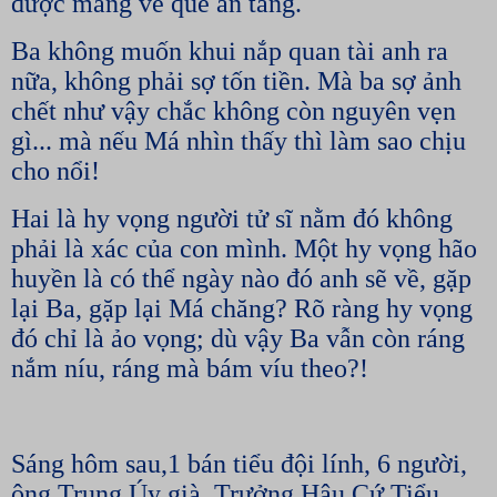
được mang về quê an táng.
Ba không muốn khui nắp quan tài anh ra
nữa, không phải sợ tốn tiền. Mà ba sợ ảnh
chết như vậy chắc không còn nguyên vẹn
gì... mà nếu Má nhìn thấy thì làm sao chịu
cho nổi!
Hai là hy vọng người tử sĩ nằm đó không
phải là xác của con mình. Một hy vọng hão
huyền là có thể ngày nào đó anh sẽ về, gặp
lại Ba, gặp lại Má chăng? Rõ ràng hy vọng
đó chỉ là ảo vọng; dù vậy Ba vẫn còn ráng
nắm níu, ráng mà bám víu theo?!
Sáng hôm sau,1 bán tiểu đội lính, 6 người,
ông Trung Úy già, Trưởng Hậu Cứ Tiểu