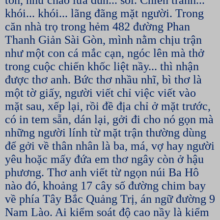
tôn, như chảo lửa đun... sôi. Chiến tranh...
khói... khói... lãng đãng mặt người. Trong
căn nhà trọ trong hẻm 482 đường Phan
Thanh Giản Sài Gòn, mình nằm chịu trận
như một con cá mắc cạn, ngóc lên mà thở
trong cuộc chiến khốc liệt nầy... thì nhận
được thơ anh. Bức thơ nhầu nhĩ, bì thơ là
một tờ giấy, người viết chỉ việc viết vào
mặt sau, xếp lại, rồi đề địa chỉ ở mặt trước,
có in tem sẵn, dán lại, gởi đi cho nó gọn mà
những người lính từ mặt trận thường dùng
để gởi về thân nhân là ba, má, vợ hay người
yêu hoặc mấy đứa em thơ ngây còn ở hậu
phương. Thơ anh viết từ ngọn núi Ba Hô
nào đó, khoảng 17 cây số đường chim bay
về phía Tây Bắc Quảng Trị, án ngữ đường 9
Nam Lào. Ai kiểm soát độ cao nầy là kiểm