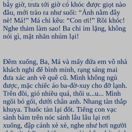
bây giờ, trưa tới giờ có khóc được giọt nào
đâu, mới trào ra như suối: “Ảnh nằm đây
nè! Má!” Má chỉ kêu: “Con ơi!” Rồi khóc!
Nghe thảm làm sao! Ba chỉ im lặng, không
nói gì, mặt nhăn nhúm lại!
Đêm xuống, Ba, Má và mấy đứa em vô nhà
khách nghỉ để bình minh, rạng sáng mai
đưa xác anh về quê cũ. Mình không ngủ
được, mặc chiếc áo ba-đờ-xuy cho đỡ lạnh.
Trên đồi, gió nhiều quá, thổi u...u... Mình
ngồi bó gối, dưới chân anh. Nhang tàn thắp
khuya. Thuốc tàn lại đốt. Tiếng con vạc
sành bám trên nóc sảnh lâu lâu lại rơi
xuống, đập cánh xè xè, nghe như hơi người