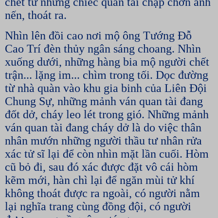
chết từ những chiếc quan tài chập chờn ánh
nến, thoát ra.
Nhìn lên đồi cao nơi mộ ông Tướng Đỗ
Cao Trí đèn thủy ngân sáng choang. Nhìn
xuống dưới, những hàng bia mộ người chết
trận... lặng im... chìm trong tối. Dọc đường
từ nhà quàn vào khu gia binh của Liên Đội
Chung Sự, những mảnh ván quan tài đang
đốt dở, cháy leo lét trong gió. Những mảnh
ván quan tài đang cháy dở là do việc thân
nhân mướn những người thầu tư nhân rửa
xác tử sĩ lại để còn nhìn mặt lần cuối. Hòm
cũ bỏ đi, sau đó xác được đặt vô cái hòm
kẽm mới, hàn chì lại để ngăn mùi tử khí
không thoát được ra ngoài, có người nằm
lại nghĩa trang cùng đồng đội, có người