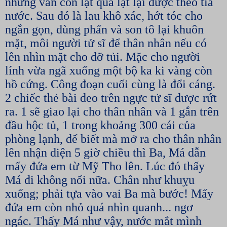
nhưng vẫn còn lật qua lật lại được theo tia
nước. Sau đó là lau khô xác, hớt tóc cho
ngắn gọn, dùng phấn và son tô lại khuôn
mặt, môi người tử sĩ để thân nhân nếu có
lên nhìn mặt cho đỡ tủi. Mặc cho người
lính vừa ngã xuống một bộ ka ki vàng còn
hồ cứng. Công đoạn cuối cùng là đổi cáng.
2 chiếc thẻ bài đeo trên ngực tử sĩ được rứt
ra. 1 sẽ giao lại cho thân nhân và 1 gắn trên
đầu hộc tủ, 1 trong khoảng 300 cái của
phòng lạnh, để biết mà mở ra cho thân nhân
lên nhận diện 5 giờ chiều thì Ba, Má dẫn
mấy đứa em từ Mỹ Tho lên. Lúc đó thấy
Má đi không nổi nữa. Chân như khuỵu
xuống; phải tựa vào vai Ba mà bước! Mấy
đứa em còn nhỏ quá nhìn quanh... ngơ
ngác. Thấy Má như vậy, nước mắt mình