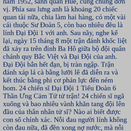
năm 1952, sanh quán Huế, cùng chung đơn
vị. Phía sau lưng anh là khoảng 20 chiếc
quan tài nữa, chia làm hai hàng, có một vài
cái thuộc Sư Đoàn 5, còn bao nhiêu đều là
lính Đại Đội 1 với anh. Sau nầy, nghe kể
lại, ngày 15 tháng 8 một trận đánh khốc liệt
đã xảy ra trên đỉnh Ba Hô giữa bộ đội quân
chánh quy Bắc Việt và Đại Đội của anh.
Đại Đội bắn hết đạn, bị tràn ngập. Trận
đánh xáp lá cà bằng lưỡi lê đã diễn ra và
kết thúc bằng phi cơ phản lực đến ném
bom. 24 chiến sĩ Đại Đội 1 Tiểu Đoàn 6
Thần Ưng Cảm Tử tử trận! 24 chiến sĩ ngã
xuống và bao nhiêu vành khăn tang đội lên
đầu của thân nhân tử sĩ? Nào ai biết được
con số chính xác. Nỗi đau người lính không
còn đau nữa, đã đền xong nợ nước, mà nỗi