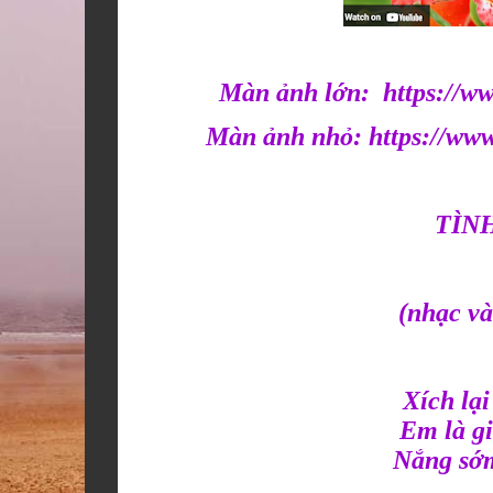
Màn ảnh lớn:
https://
Màn ảnh nhỏ:
https://w
TÌN
(nhạc v
Xích lạ
Em là gi
Nắng sớm