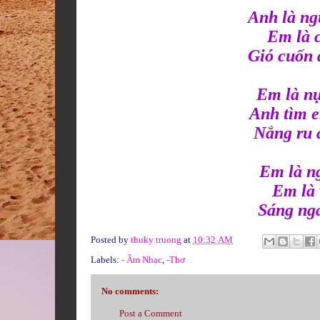
Anh là ng
Em là 
Gió cuốn 
Em là nụ
Anh tìm e
Nắng ru 
Em là ng
Em là 
Sáng ngá
Posted by
thuky truong
at
10:32 AM
Labels:
- Âm Nhạc
,
-Thơ
No comments:
Post a Comment