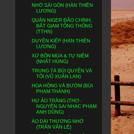
NHỚ SÀI GÒN (HÀN THIÊN
LƯƠNG)
QUÂN NIGER ĐẢO CHÍNH,
BẮT GIAM TỔNG THỐNG
(TTHN)
DUYÊN KIẾP (HÀN THIÊN
LƯƠNG)
XỨ BỐN MÙA & TỰ NIỆM
(NHẤT HÙNG)
TRUNG TÁ BÙI QUYỀN VÀ
TÔI (VŨ XUÂN LAN)
HOA HỒNG VÀ BƯỚM (BÙI
PHẠM THÀNH)
HƯ ẢO TRĂNG (THƠ-
NGUYÊN SA/ NHẠC PHẠM
ANH DŨNG)
ÁO DÀI THƯƠNG NHỚ
(TRẦN VẤN LỆ)