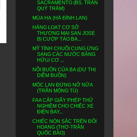
SACRAMENTO (BS. TRẦN
QUÝ TRÂM)
MÙA HẠ (HÀ ĐÌNH LAN)
t
HÀNG LOẠT CƠ SỞ
THƯƠNG MẠI SAN JOSE
BỊ CƯỚP TÁO BẠ...
MỸ TÍNH CHUỖI CUNG ỨNG
SANG CÁC NƯỚC BẰNG
HỮU/ CƠ ...
NỖI BUỒN CỦA BA (DƯ THỊ
DIỄM BUỒN)
MỘC LAN ĐỪNG NỞ NỮA
(TRẦN MỘNG TÚ)
FAA CẤP GIẤY PHÉP THỬ
NGHIỆM CHO CHIẾC XE
ĐIỆN BAY...
CHIẾC NÓN SẮC TRÊN ĐỒI
HOANG (THƠ-TRẦN
QUỐC BẢO)