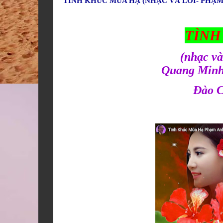
TÌNH KHÚC MÙA HẠ (NHẠC VÀ LỜI- PHẠM
TÌNH
(nhạc v
Quang Minh
Đào C