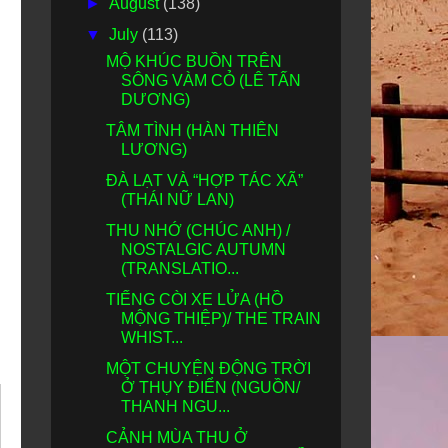
►
August
(138)
▼
July
(113)
MỘ KHÚC BUỒN TRÊN
SÔNG VÀM CỎ (LÊ TẤN
DƯƠNG)
TÂM TÌNH (HÀN THIÊN
LƯƠNG)
ĐÀ LẠT VÀ “HỢP TÁC XÃ”
(THÁI NỮ LAN)
THU NHỚ (CHÚC ANH) /
NOSTALGIC AUTUMN
(TRANSLATIO...
TIẾNG CÒI XE LỬA (HỒ
MỘNG THIỆP)/ THE TRAIN
WHIST...
MỘT CHUYỆN ĐỘNG TRỜI
Ở THỤY ĐIỂN (NGUỒN/
THANH NGU...
CẢNH MÙA THU Ở