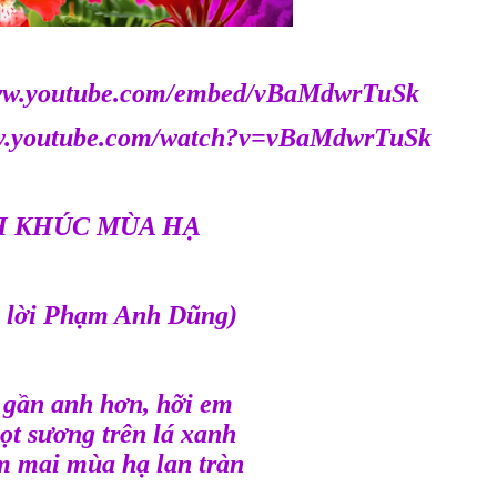
www.youtube.com/embed/vBaMdwrTuSk
ww.youtube.com/watch?v=vBaMdwrTuSk
H KHÚC MÙA HẠ
à lời Phạm Anh Dũng)
i gần anh hơn, hỡi em
ọt sương trên lá xanh
 mai mùa hạ lan tràn