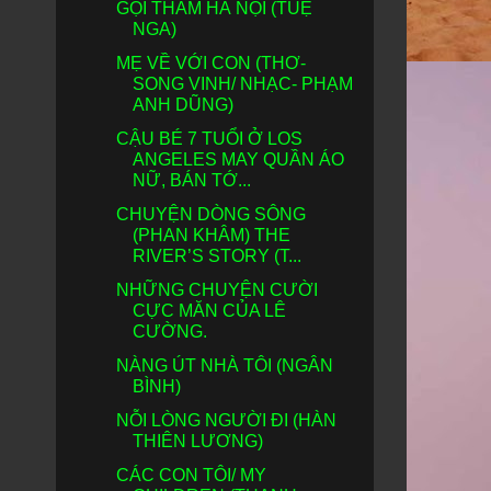
GỌI THẦM HÀ NỘI (TUỆ
NGA)
MẸ VỀ VỚI CON (THƠ-
SONG VINH/ NHẠC- PHẠM
ANH DŨNG)
CẬU BÉ 7 TUỔI Ở LOS
ANGELES MAY QUẦN ÁO
NỮ, BÁN TỚ...
CHUYỆN DÒNG SÔNG
(PHAN KHÂM) THE
RIVER’S STORY (T...
NHỮNG CHUYỆN CƯỜI
CỰC MĂN CỦA LÊ
CƯỜNG.
NÀNG ÚT NHÀ TÔI (NGÂN
BÌNH)
NỖI LÒNG NGƯỜI ĐI (HÀN
THIÊN LƯƠNG)
CÁC CON TÔI/ MY