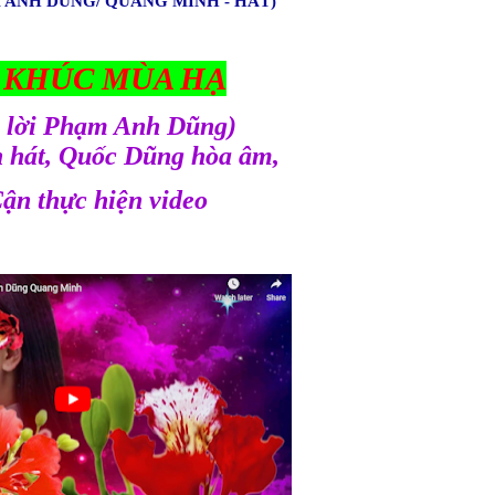
 ANH DŨNG/ QUANG MINH - HÁT)
 KHÚC MÙA HẠ
à lời Phạm Anh Dũng)
 hát, Quốc Dũng hòa âm,
ận thực hiện video