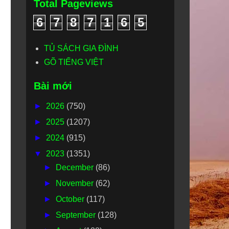
Total Pageviews
6
7
8
7
1
6
5
TỦ SÁCH GIA ĐÌNH
GÕ TIẾNG VIỆT
Bài mới
►
2026
(750)
►
2025
(1207)
►
2024
(915)
▼
2023
(1351)
►
December
(86)
►
November
(62)
►
October
(117)
►
September
(128)