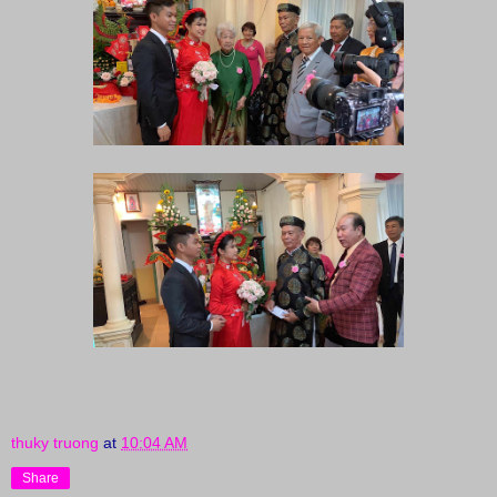
thuky truong
at
10:04 AM
Share