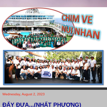
Wednesday, August 2, 2023
ĐẨY ĐƯA...(NHẤT PHƯƠNG)