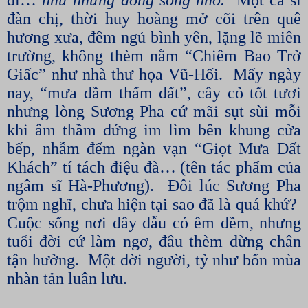
đi…
như những dòng sông nhỏ.
Một ca sĩ
đàn chị, thời huy hoàng mở cõi trên quê
hương xưa, đêm ngủ bình yên, lặng lẽ miên
trường, không thèm nằm “Chiêm Bao Trở
Giấc” như nhà thư họa Vũ-Hối.
Mấy ngày
nay, “mưa dầm thấm đất”, cây cỏ tốt tươi
nhưng lòng Sương Pha cứ mãi sụt sùi mỗi
khi âm thầm đứng im lìm bên khung cửa
bếp, nhẫm đếm ngàn vạn “Giọt Mưa Đất
Khách” tí tách điệu đà… (tên tác phẩm của
ngâm sĩ Hà-Phương).
Đôi lúc Sương Pha
trộm nghĩ, chưa hiện tại sao đã là quá khứ?
Cuộc sống nơi đây dẫu có êm đềm, nhưng
tuổi đời cứ làm ngơ, đâu thèm dừng chân
tận hưởng.
Một đời người, tỷ như bốn mùa
nhàn tản luân lưu.