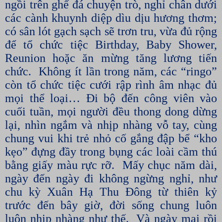
ngồi trên ghế đá chuyện trò, nghỉ chân dưới
các cành khuynh diệp dìu dịu hương thơm;
có sân lót gạch sạch sẽ trơn tru, vừa đủ rộng
để tổ chức tiệc Birthday, Baby Shower,
Reunion hoặc ăn mừng tăng lương tiến
chức.
Không ít lần trong năm, các “ringo”
còn tổ chức tiệc cưới rập rình âm nhạc đủ
mọi thể loại… Đi bộ đến công viên vào
cuối tuần, mọi người đều thong dong dừng
lại, nhìn ngắm và nhịp nhàng vỗ tay, cùng
chung vui khi trẻ nhỏ cố gắng đập bể “kho
kẹo” đựng đầy trong bụng các loài cầm thú
bằng giấy màu rực rỡ.
Mấy chục năm dài,
ngày đến ngày đi không ngừng nghỉ, như
chu kỳ Xuân Hạ Thu Đông từ thiên kỷ
trước đến bây giờ, đời sống chung luôn
luôn nhịp nhàng như thế.
Và ngày mai rồi