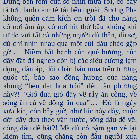
Đứng bên rèm cửa sổ nhìn mưa rơi, cỏ cây
tả tơi, lạnh căm tê tái bên ngoài, Sương Pha
không quên cảm kích ơn trời đã cho nàng
có nơi ấm áp, có nơi hít thở bầu không khí
tự do với tất cả những người dù thân, dù sơ,
dù chỉ nhìn nhau qua một cúi đầu chào gặp
gỡ…
Niềm bất hạnh của quê hương, của
dãy đất đã nghèo còn bị các siêu cường lạm
dụng, đàn áp, đổi chác bán mua trên trường
quốc tế, bảo sao đồng hương của nàng
không “bèo dạt hoa trôi” đến tận phương
này?! “Gió đưa gió đẩy về rẫy ăn còng, về
sông ăn cá về đồng ăn cua”…
Đó là ngày
xưa kìa, còn bây giờ, như lúc này đây, cuộc
đời đẩy đưa theo vận nước, sông đâu để về,
còng đâu để bắt?! Mà dù có bậm gan về lại
kiếm tìm, cũng chẳng còn đâu người xưa