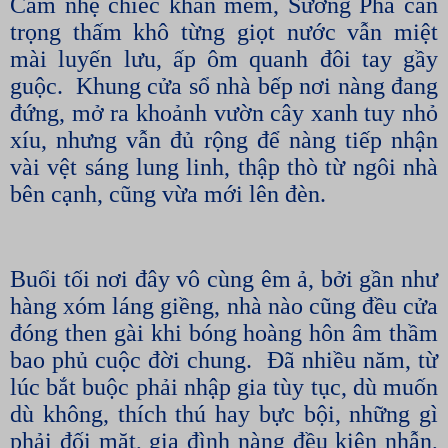
Cầm nhẹ chiếc khăn mềm, Sương Pha cẩn
trọng thấm khô từng giọt nước vẫn miệt
mài luyến lưu, ấp ôm quanh đôi tay gầy
guộc.
Khung cửa sổ nhà bếp nơi nàng đang
đứng, mở ra khoảnh vườn cây xanh tuy nhỏ
xíu, nhưng vẫn đủ rộng để nàng tiếp nhận
vài vệt sáng lung linh, thập thò từ ngôi nhà
bên cạnh, cũng vừa mới lên đèn.
Buổi tối nơi đây vô cùng êm ả, bởi gần như
hàng xóm láng giềng, nhà nào cũng đều cửa
đóng then gài khi bóng hoàng hôn âm thầm
bao phủ cuộc đời chung.
Đã nhiều năm, từ
lúc bắt buộc phải nhập gia tùy tục, dù muốn
dù không, thích thú hay bực bội, những gì
phải đối mặt, gia đình nàng đều kiên nhẫn,