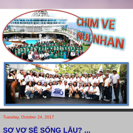
Tuesday, October 24, 2017
SỢ VỢ SẼ SỐNG LÂU? ...