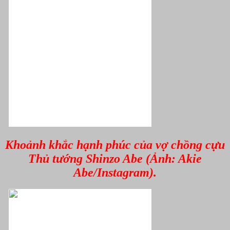
Khoảnh khắc hạnh phúc của vợ chồng cựu
Thủ tướng Shinzo Abe (Ảnh: Akie
Abe/Instagram).