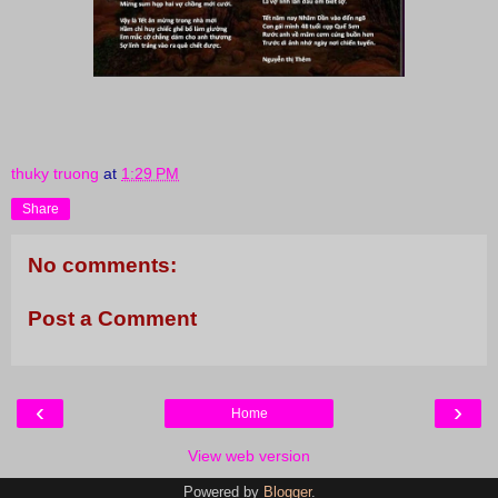
thuky truong
at
1:29 PM
Share
No comments:
Post a Comment
‹
›
Home
View web version
Powered by
Blogger
.