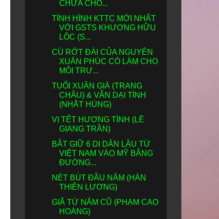
CHƯA CHO...
TÌNH HÌNH KTTC MỚI NHẤT
VỚI GSTS KHƯƠNG HỮU
LỘC (S...
CÚ RỚT ĐÀI CỦA NGUYÊN
XUÂN PHÚC CÓ LÀM CHO
MÔI TRƯ...
TUỔI XUÂN GIÀ (TRANG
CHÂU) & VẪN DẠI TÌNH
(NHẤT HÙNG)
VỊ TẾT HƯƠNG TÌNH (LÊ
GIANG TRẦN)
BẮT GIỮ 6 DI DÂN LẬU TỪ
VIỆT NAM VÀO MỸ BẰNG
ĐƯỜNG...
NÉT BÚT ĐẦU NĂM (HÀN
THIÊN LƯƠNG)
GIÃ TỪ NĂM CŨ (PHẠM CAO
HOÀNG)