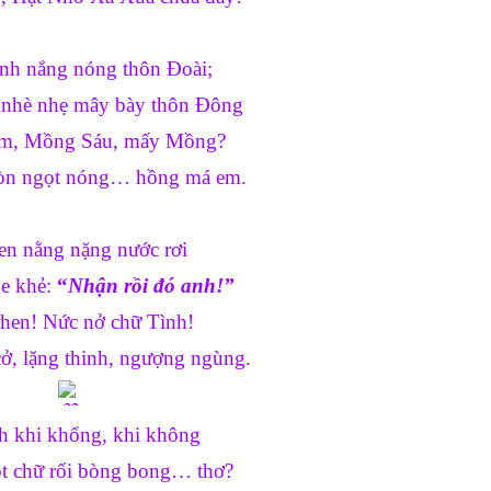
nh nắng nóng thôn Đoài;
 nhè nhẹ mây bày thôn Đông
m, Mồng Sáu, mấy Mồng?
gòn ngọt nóng… hồng má em.
en nằng nặng nước rơi
e khẻ: 
“
Nhận rồi đó anh!”
hen! Nức nở chữ Tình!
ở, lặng thinh, ngượng ngùng.
h khi khổng, khi không
ột chữ rối bòng bong… thơ?