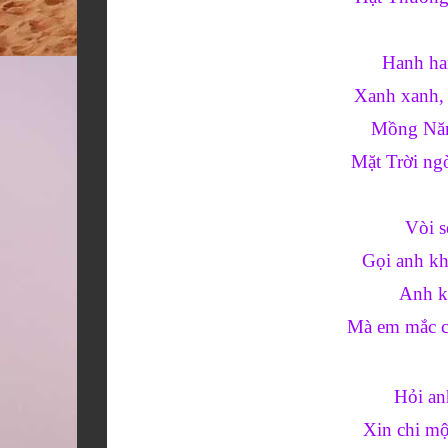
Hanh ha
Xanh xanh,
Mồng Nă
Mặt Trời n
Vòi s
Gọi anh kh
Anh k
Mà em mắc c
Hỏi an
Xin chi m