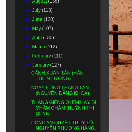
►
August
(138)
►
July
(113)
►
June
(120)
►
May
(107)
►
April
(130)
►
March
(112)
►
February
(111)
▼
January
(127)
CẢNH XUÂN TÀN (HÀN
THIÊN LƯƠNG)
NGÀY CÙNG THÁNG TẬN
(NGUYỄN ĐĂNG KHOA)
THÁNG GIÊNG ƠI EM HÃY ĐI
CHẦM CHẬM (HUỲNH THỊ
QUỲN...
CÔNG AN QUYẾT TRUY TỐ
NGUYỄN PHƯƠNG HẰNG,