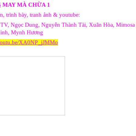
5
 MAY MÀ CHỪA 1
m, trình bày, tranh ảnh & youtube:
TV, Ngọc Dung, Nguyễn Thành Tài, Xuân Hòa, Mimosa 
inh, Mynh Hương
//youtu.be/XA0NP_jJMMo