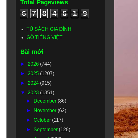
Total Pageviews
6
7
8
4
6
1
9
TỦ SÁCH GIA ĐÌNH
GÕ TIẾNG VIỆT
Bài mới
►
2026
(744)
►
2025
(1207)
►
2024
(915)
▼
2023
(1351)
►
December
(86)
►
November
(62)
►
October
(117)
►
September
(128)