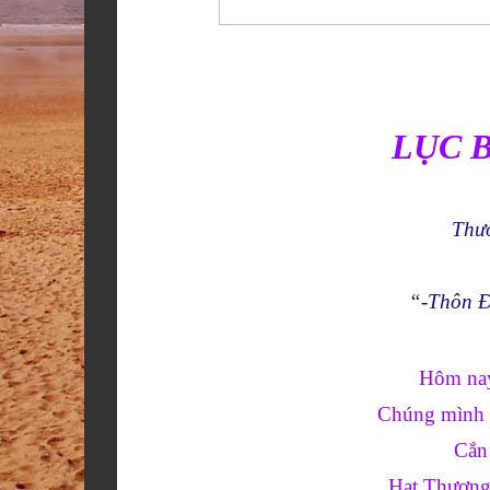
LỤC 
Thư
“-Thôn Đ
Hôm nay
Chúng mình 
Cắn 
Hạt Thương