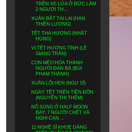
TRÊN XE LỬA Ở ĐỨC LÀM
2 NGƯỜI TH...
XUÂN BẤT TÁI LAI (HÀN
THIÊN LƯƠNG)
TẾT THA HƯƠNG (NHẤT
HÙNG)
VỊ TẾT HƯƠNG TÌNH (LÊ
GIANG TRẦN)
CON MÈO HÓA THÀNH
NGƯỜI ĐÀN BÀ (BÙI
PHẠM THÀNH)
XUÂN LỖI HẸN (NGƯ SĨ)
NGÀY TẾT TRÊN TIỀN ĐỒN
(NGUYỄN THỊ THÊM)
NỔ SÚNG Ở HALF MOON
BAY: 7 NGƯỜI CHẾT VÀ
NGHI CAN ...
11 NGHỆ SĨ KHOE DÁNG