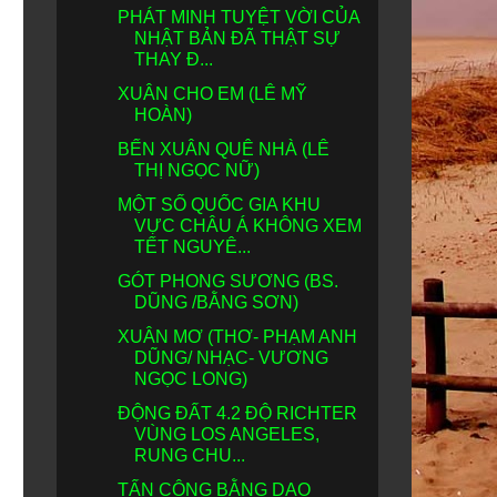
PHÁT MINH TUYỆT VỜI CỦA
NHẬT BẢN ĐÃ THẬT SỰ
THAY Đ...
XUÂN CHO EM (LÊ MỸ
HOÀN)
BẾN XUÂN QUÊ NHÀ (LÊ
THỊ NGỌC NỮ)
MỘT SỐ QUỐC GIA KHU
VỰC CHÂU Á KHÔNG XEM
TẾT NGUYÊ...
GÓT PHONG SƯƠNG (BS.
DŨNG /BẰNG SƠN)
XUÂN MƠ (THƠ- PHẠM ANH
DŨNG/ NHẠC- VƯƠNG
NGỌC LONG)
ĐỘNG ĐẤT 4.2 ĐỘ RICHTER
VÙNG LOS ANGELES,
RUNG CHU...
TẤN CÔNG BẰNG DAO