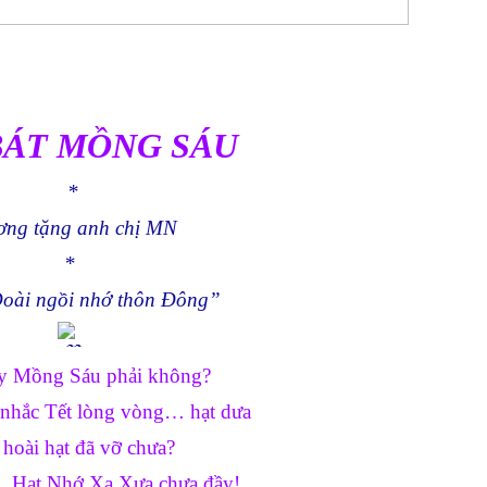
BÁT MỒNG SÁU
 *
ơng tặng anh chị MN
*
oài ngồi nhớ thôn Đông”
 Mồng Sáu phải không?
nhắc Tết lòng vòng… hạt dưa
hoài hạt đã vỡ chưa?
, Hạt Nhớ Xa Xưa chưa đầy!