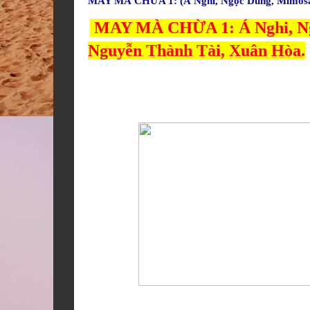
MAY MÀ CHỪA 1: (Á Nghi, Ngọc Dung, Mimosa
 MAY MÀ CHỪA 1: Á Nghi, Ng
Nguyễn Thành Tài, Xuân Hòa.