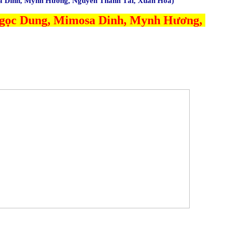
 Dinh, Mynh Hương, Nguyễn Thành Tài, Xuân Hòa)
ọc Dung, Mimosa Dinh, Mynh Hương, 