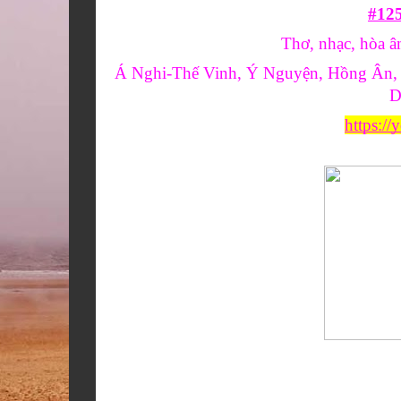
#12
Thơ, nhạc, hòa â
Á Nghi-Thế Vinh, Ý Nguyện, Hồng Ân, 
D
https: