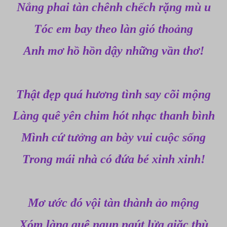
Nắng phai tàn chênh chếch rặng mù u
Tóc em bay theo làn gió thoảng
Anh mơ hồ hồn dậy những vần thơ!
Thật đẹp quá hương tình say cõi mộng
Làng quê yên chim hót nhạc thanh bình
Mình cứ tưởng an bày vui cuộc sống
Trong mái nhà có đứa bé xinh xinh!
Mơ ước đó vội tàn thành ảo mộng
Xóm làng quê ngun ngút lửa giặc thù