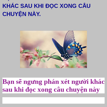
KHÁC SAU KHI ĐỌC XONG CÂU
CHUYỆN NÀY.
Bạn sẽ ngưng phán xét người khác
sau khi đọc xong câu chuyện này