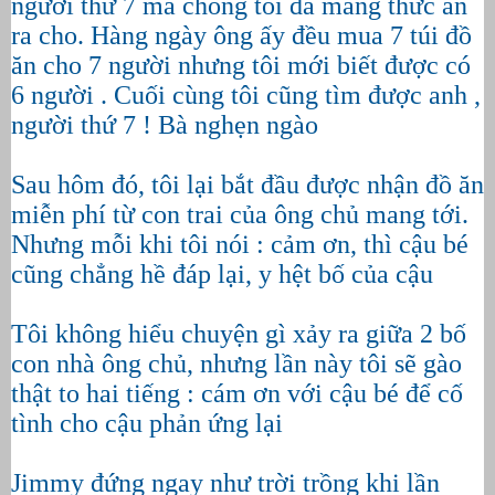
người thứ 7 mà chồng tôi đã mang thức ăn
ra cho. Hàng ngày ông ấy đều mua 7 túi đồ
ăn cho 7 người nhưng tôi mới biết được có
6 người . Cuối cùng tôi cũng tìm được anh ,
người thứ 7 ! Bà nghẹn ngào
Sau hôm đó, tôi lại bắt đầu được nhận đồ ăn
miễn phí từ con trai của ông chủ mang tới.
Nhưng mỗi khi tôi nói : cảm ơn, thì cậu bé
cũng chẳng hề đáp lại, y hệt bố của cậu
Tôi không hiểu chuyện gì xảy ra giữa 2 bố
con nhà ông chủ, nhưng lần này tôi sẽ gào
thật to hai tiếng : cám ơn với cậu bé để cố
tình cho cậu phản ứng lại
Jimmy đứng ngay như trời trồng khi lần