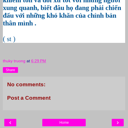
khiêm tốn và đối xử tốt với những người
xung quanh, biết đâu họ đang phải chiến
đấu với những khó khăn của chính bản
thân mình .
( st )
thuky truong
at
6:29 PM
Share
No comments:
Post a Comment
‹
›
Home