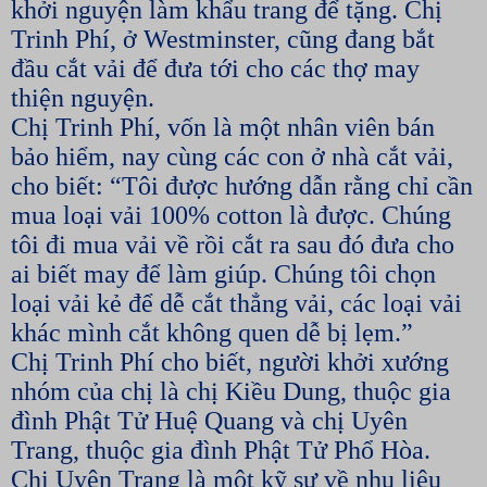
khởi nguyện làm khẩu trang để tặng. Chị
Trinh Phí, ở Westminster, cũng đang bắt
đầu cắt vải để đưa tới cho các thợ may
thiện nguyện.
Chị Trinh Phí, vốn là một nhân viên bán
bảo hiểm, nay cùng các con ở nhà cắt vải,
cho biết: “Tôi được hướng dẫn rằng chỉ cần
mua loại vải 100% cotton là được. Chúng
tôi đi mua vải về rồi cắt ra sau đó đưa cho
ai biết may để làm giúp. Chúng tôi chọn
loại vải kẻ để dễ cắt thẳng vải, các loại vải
khác mình cắt không quen dễ bị lẹm.”
Chị Trinh Phí cho biết, người khởi xướng
nhóm của chị là chị Kiều Dung, thuộc gia
đình Phật Tử Huệ Quang và chị Uyên
Trang, thuộc gia đình Phật Tử Phổ Hòa.
Chị Uyên Trang là một kỹ sư về nhu liệu