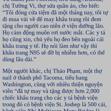
chị Tường Vi, thợ sửa quần áo, cho biết:
“Tôi đóng cửa tiệm đã một tháng nay, tôi tự
đi mua vải về để may khẩu trang rồi đem
tặng cho người cao niên ở viện dưỡng lão.
Họ cảm động muốn rơi nước mắt. Các y tá
họ cũng xin, chủ yếu họ đeo bên ngoài cái
khẩu trang y tế. Họ nói làm như vậy thì
khẩu trang N95 sẽ đỡ bị nhiễm hơn, có thể
dùng lâu dài.”
Một người khác, chị Thảo Phạm, một thợ
nail ở thành phố Tacoma, tiểu bang
Washington, cùng với nhiều thiện nguyện
viên “đã tự may và tặng được hơn 2,000
chiếc khẩu trang cho các y tá bệnh viện
trong đó có bệnh viện St. Joshep là 500 cái,
bệnh viện Nhi Multicare-Mary Bridge là