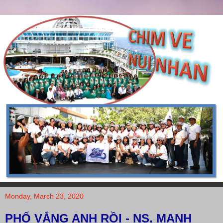
Monday, March 23, 2020
PHỐ VẮNG ANH RỒI - NS. MẠNH