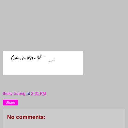
thuky truong
at
2:31 PM
Share
No comments: