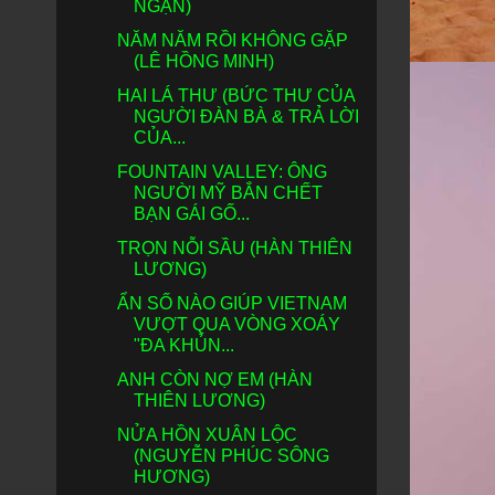
NGẠN)
NĂM NĂM RỒI KHÔNG GẶP
(LÊ HỒNG MINH)
HAI LÁ THƯ (BỨC THƯ CỦA
NGƯỜI ĐÀN BÀ & TRẢ LỜI
CỦA...
FOUNTAIN VALLEY: ÔNG
NGƯỜI MỸ BẮN CHẾT
BẠN GÁI GỐ...
TRỌN NỖI SẦU (HÀN THIÊN
LƯƠNG)
ẨN SỐ NÀO GIÚP VIETNAM
VƯỢT QUA VÒNG XOÁY
"ĐA KHỦN...
ANH CÒN NỢ EM (HÀN
THIÊN LƯƠNG)
NỬA HỒN XUÂN LỘC
(NGUYỄN PHÚC SÔNG
HƯƠNG)