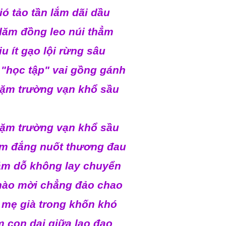
ó tảo tần lắm dãi dầu
dăm đồng leo núi thẳm
u ít gạo lội rừng sâu
"học tập" vai gồng gánh
dặm trường vạn khổ sầu
dặm trường vạn khổ sầu
m đắng nuốt thương đau
ám dỗ không lay chuyển
hào mời chẳng đảo chao
mẹ già trong khốn khó
 con dại giữa lao đao