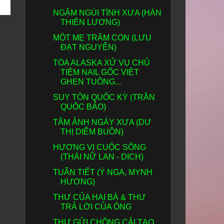
NGẬM NGÙI TÌNH XƯA (HÀN
THIÊN LƯƠNG)
MỘT MẸ TRĂM CON (LƯU
ĐẠT NGUYỄN)
TÒA ALASKA XỬ VỤ CHỦ
TIỆM NAIL GỐC VIỆT
GHEN TUÔNG...
SUY TÔN QUỐC KỲ (TRẦN
QUỐC BẢO)
TẤM ẢNH NGÀY XƯA (DƯ
THỊ DIỄM BUỒN)
HƯƠNG VỊ CUỘC SỐNG
(THÁI NỮ LAN - DỊCH)
TUẪN TIẾT (Ý NGA, MYNH
HƯƠNG)
THƯ CỦA HAI BÀ & THƯ
TRẢ LỜI CỦA ÔNG
THƯ GỬI CHỒNG CẢI TẠO