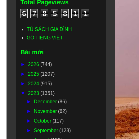
Total Pageviews
6
7
8
5
8
1
1
TỦ SÁCH GIA ĐÌNH
GÕ TIẾNG VIỆT
Bài mới
►
2026
(744)
►
2025
(1207)
►
2024
(915)
▼
2023
(1351)
►
December
(86)
►
November
(62)
►
October
(117)
►
September
(128)