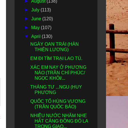
►
August
(138)
►
July
(113)
►
June
(120)
►
May
(107)
▼
April
(130)
NGÀY OAN TRÁI (HÀN
THIÊN LƯƠNG)
EM ĐI TÌM TRẠI LAO TÙ.
XÁC EM NAY Ở PHƯƠNG
NÀO (TRẦN CHÍ PHÚC/
NGỌC KHÔI/...
THÁNG TƯ ...NGU (HUY
PHƯƠNG
QUỐC TỔ HÙNG VƯƠNG
(TRẦN QUỐC BẢO)
NHIỀU NƯỚC NHĂM NHE
t
HẤT CẲNG ĐỒNG ĐÔ LA
TRONG GIAO...