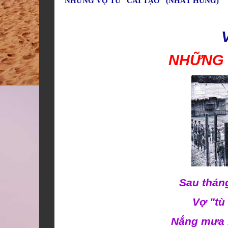
NHỮNG VỢ TÙ "CẢI TẠO" (NHẤT HÙNG)
NHỮNG 
Sau tháng
Vợ "tù 
Nắng mưa 