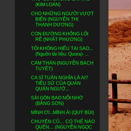
(KIM LOAN)
CHO NHỮNG NGƯỜI VƯỢT
BIỂN (NGUYỄN THỊ
THANH DƯƠNG)
CON ĐƯỜNG KHÔNG LỐI
RẼ (NHẤT PHƯƠNG)
TÔI KHÔNG HIỂU TẠI SAO...
(Nguồn tài liệu: Quora)- ...
CÁM THÁN (NGUYỄN BẠCH
TUYẾT)
CA SĨ TUẤN NGHĨA LÀ AI?
TIỂU SỬ CỦA QUÁN
QUÂN NGƯỜ...
SÀI GÒN BAO NỖI NHỚ
(BẰNG SƠN)
MÌNH ƠI...MÌNH À! (QUÝ BÙI)
CHUYỆN CŨ… CÓ THỂ NÀO
QUÊN… (NGUYỄN NGỌC