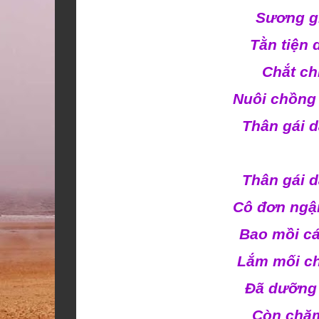
Sương gi
Tằn tiện 
Chắt chi
Nuôi chồng 
Thân gái 
Thân gái 
Cô đơn ngậ
Bao mồi c
Lắm mối c
Đã dưỡng 
Còn chăm