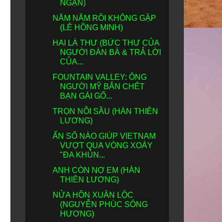
NGẠN)
NĂM NĂM RỒI KHÔNG GẶP
(LÊ HỒNG MINH)
HAI LÁ THƯ (BỨC THƯ CỦA
NGƯỜI ĐÀN BÀ & TRẢ LỜI
CỦA...
FOUNTAIN VALLEY: ÔNG
NGƯỜI MỸ BẮN CHẾT
BẠN GÁI GỐ...
TRỌN NỖI SẦU (HÀN THIÊN
LƯƠNG)
ẨN SỐ NÀO GIÚP VIETNAM
VƯỢT QUA VÒNG XOÁY
"ĐA KHỦN...
ANH CÒN NỢ EM (HÀN
THIÊN LƯƠNG)
NỬA HỒN XUÂN LỘC
(NGUYỄN PHÚC SÔNG
HƯƠNG)