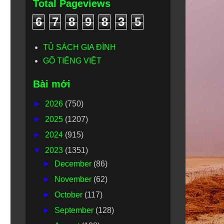
Total Pageviews
6
7
8
9
8
3
5
TỦ SÁCH GIA ĐÌNH
GÕ TIẾNG VIỆT
Bài mới
►
2026
(750)
►
2025
(1207)
►
2024
(915)
▼
2023
(1351)
►
December
(86)
►
November
(62)
►
October
(117)
►
September
(128)