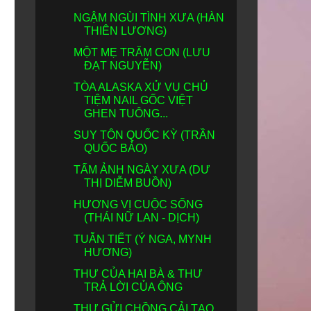
NGẬM NGÙI TÌNH XƯA (HÀN
THIÊN LƯƠNG)
MỘT MẸ TRĂM CON (LƯU
ĐẠT NGUYỄN)
TÒA ALASKA XỬ VỤ CHỦ
TIỆM NAIL GỐC VIỆT
GHEN TUÔNG...
SUY TÔN QUỐC KỲ (TRẦN
QUỐC BẢO)
TẤM ẢNH NGÀY XƯA (DƯ
THỊ DIỄM BUỒN)
HƯƠNG VỊ CUỘC SỐNG
(THÁI NỮ LAN - DỊCH)
TUẪN TIẾT (Ý NGA, MYNH
HƯƠNG)
THƯ CỦA HAI BÀ & THƯ
TRẢ LỜI CỦA ÔNG
THƯ GỬI CHỒNG CẢI TẠO