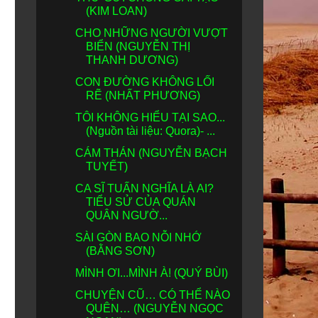
(KIM LOAN)
CHO NHỮNG NGƯỜI VƯỢT
BIỂN (NGUYỄN THỊ
THANH DƯƠNG)
CON ĐƯỜNG KHÔNG LỐI
RẼ (NHẤT PHƯƠNG)
TÔI KHÔNG HIỂU TẠI SAO...
(Nguồn tài liệu: Quora)- ...
CÁM THÁN (NGUYỄN BẠCH
TUYẾT)
CA SĨ TUẤN NGHĨA LÀ AI?
TIỂU SỬ CỦA QUÁN
QUÂN NGƯỜ...
SÀI GÒN BAO NỖI NHỚ
(BẰNG SƠN)
MÌNH ƠI...MÌNH À! (QUÝ BÙI)
CHUYỆN CŨ… CÓ THỂ NÀO
QUÊN… (NGUYỄN NGỌC