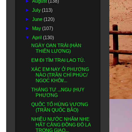
►
August
(138)
►
July
(113)
►
June
(120)
►
May
(107)
▼
April
(130)
NGÀY OAN TRÁI (HÀN
THIÊN LƯƠNG)
EM ĐI TÌM TRẠI LAO TÙ.
XÁC EM NAY Ở PHƯƠNG
NÀO (TRẦN CHÍ PHÚC/
NGỌC KHÔI/...
THÁNG TƯ ...NGU (HUY
PHƯƠNG
QUỐC TỔ HÙNG VƯƠNG
(TRẦN QUỐC BẢO)
NHIỀU NƯỚC NHĂM NHE
HẤT CẲNG ĐỒNG ĐÔ LA
TRONG GIAO...