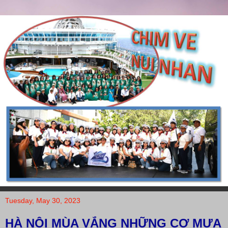
Tuesday, May 30, 2023
HÀ NỘI MÙA VẮNG NHỮNG CƠ MƯA