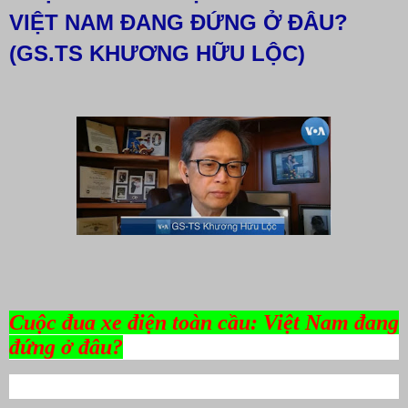
VIỆT NAM ĐANG ĐỨNG Ở ĐÂU?
(GS.TS KHƯƠNG HỮU LỘC)
Cuộc đua xe điện toàn cầu: Việt Nam đang
đứng ở đâu?