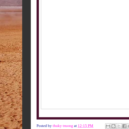
Posted by
thuky truong
at
12:15 PM