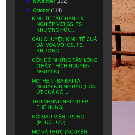
►
November
(102)
▼
October
(114)
KINH TẾ TÀI CHÁNH XÍ
NGHIỆP VỚI GS. TS
KHƯƠNG HỮU ...
CÂU CHUYỆN KINH TẾ CUẢ
ĐÀI VOA VỚI GS. TS.
KHƯƠNG ...
CÒN ĐÓ NHỮNG TẤM LÒNG
(THẦY THÍCH NGUYÊN
NGUYỆN)
MOTHER - BÀ ĐẠI TÁ
NGUYỄN ĐÌNH BẢO (CON
ÚT CUẢ CỐ ...
THU NHUNG NHỚ (DIỆP
THẾ HÙNG)
NỖI ĐAU MIỀN TRUNG
(PHÚC LƯU)
MƠ VÀ THỰC (NGUYỄN