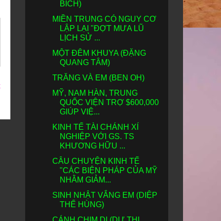
BÍCH)
MIỀN TRUNG CÓ NGUY CƠ
LẬP LẠI "ĐỢT MƯA LŨ
LỊCH SỬ ...
MỘT ĐÊM KHUYA (ĐẶNG
QUANG TÂM)
TRĂNG VÀ EM (BEN OH)
t
MỸ, NAM HÀN, TRUNG
QUỐC VIỆN TRỢ $600,000
GIÚP VIỆ...
KINH TẾ TÀI CHÁNH XÍ
NGHIỆP VỚI GS. TS
KHƯƠNG HỮU ...
CÂU CHUYỆN KINH TẾ
"CÁC BIỆN PHÁP CỦA MỸ
NHẰM GIẢM...
SINH NHẬT VẮNG EM (DIỆP
THẾ HÙNG)
CÁNH CHIM DI (DƯ THỊ