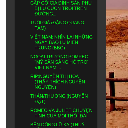
GẶP GỠ GIA ĐÌNH SẢN PHỤ
BỊ LŨ CUỐN TRÔI TRÊN
ĐƯỜNG...
TUỔI GIÀ (ĐẶNG QUANG
TÂM)
VIỆT NAM: NHÌN LẠI NHỮNG
NGÀY BÃO LŨ MIỀN
TRUNG (BBC)
NGOẠI TRƯỞNG POMPEO:
"MỸ SẴN SÀNG HỖ TRỢ
VIÊT NAM ...
RIP:NGUYỄN THỊ HOA
(THẦY THÍCH NGUYÊN
NGUYỆN)
THÂN/THƯƠNG (NGUYỄN
ĐẠT)
ROMEO VÀ JULIET CHUYỆN
TÌNH CUẢ MỌI THỜI ĐẠI
BÊN DÒNG LŨ XẢ (THUỶ