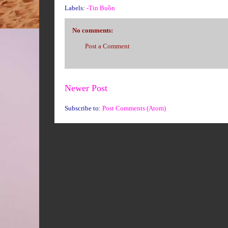
Labels:
-Tin Buồn
No comments:
Post a Comment
Newer Post
Subscribe to:
Post Comments (Atom)