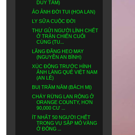
DUY TẨM)
ẢO ẢNH ĐỜI TUI (HOA LAN)
LY SỮA CUỘC ĐỜI
THƯ GỬI NGƯỜI LÍNH CHẾT
Ở TRẬN CHIẾN CUỐI
CÙNG (TU...
LÃNG ĐÃNG HEO MAY
(NGUYỄN AN BÌNH)
XÚC ĐỘNG TRƯỚC HÌNH
ẢNH LÀNG QUÊ VIỆT NAM
(AN LÊ)
BUỊ TRĂM NĂM (BÁCH MỊ)
CHÁY RỪNG LAN RỘNG Ở
ORANGE COUNTY, HƠN
90,000 CƯ ...
ÍT NHẤT 50 NGƯỜI CHẾT
TRONG VỤ SẬP MỎ VÀNG
Ở ĐÔNG ...