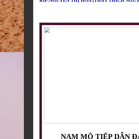
RIP:NGUYỄN THỊ HOA (THẦY THÍCH NGU
NAM MÔ TIẾP DẪN ĐẠ