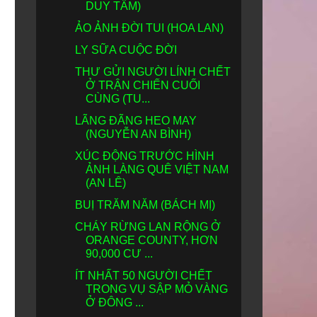
DUY TẨM)
ẢO ẢNH ĐỜI TUI (HOA LAN)
LY SỮA CUỘC ĐỜI
THƯ GỬI NGƯỜI LÍNH CHẾT
Ở TRẬN CHIẾN CUỐI
CÙNG (TU...
LÃNG ĐÃNG HEO MAY
(NGUYỄN AN BÌNH)
XÚC ĐỘNG TRƯỚC HÌNH
ẢNH LÀNG QUÊ VIỆT NAM
(AN LÊ)
BUỊ TRĂM NĂM (BÁCH MỊ)
CHÁY RỪNG LAN RỘNG Ở
ORANGE COUNTY, HƠN
90,000 CƯ ...
ÍT NHẤT 50 NGƯỜI CHẾT
TRONG VỤ SẬP MỎ VÀNG
Ở ĐÔNG ...