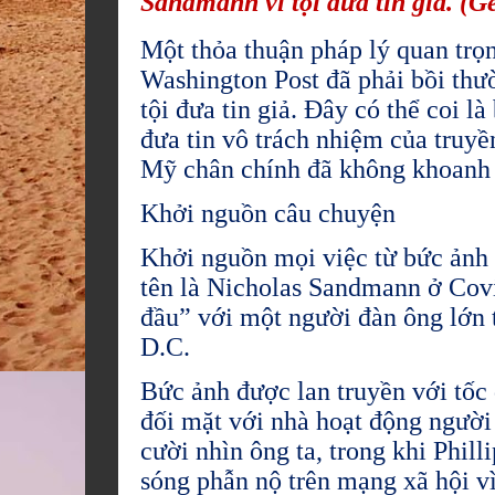
Sandmann vì tội đưa tin giả. (Ge
Một thỏa thuận pháp lý quan trọ
Washington Post đã phải bồi thư
tội đưa tin giả. Đây có thể coi 
đưa tin vô trách nhiệm của truyề
Mỹ chân chính đã không khoanh 
Khởi nguồn câu chuyện
Khởi nguồn mọi việc từ bức ảnh 
tên là Nicholas Sandmann ở Covi
đầu” với một người đàn ông lớn t
D.C.
Bức ảnh được lan truyền với tố
đối mặt với nhà hoạt động ngườ
cười nhìn ông ta, trong khi Phill
sóng phẫn nộ trên mạng xã hội v