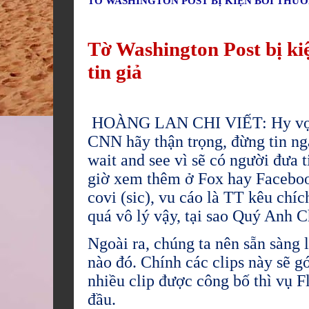
TỜ WASHINGTON POST BỊ KIỆN BỒI THƯỜNG
Tờ Washington Post bị kiệ
tin giả
HOÀNG LAN CHI VIẾT: Hy vọng 
CNN hãy thận trọng, đừng tin nga
wait and see vì sẽ có người đưa
giờ xem thêm ở Fox hay Facebook
covi (sic), vu cáo là TT kêu chí
quá vô lý vậy, tại sao Quý Anh C
Ngoài ra, chúng ta nên sẵn sàng l
nào đó. Chính các clips này sẽ g
nhiều clip được công bố thì vụ F
đầu.