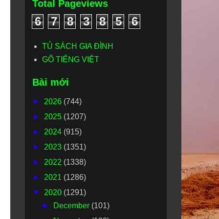
Total Pageviews
6
7
8
3
8
5
6
TỦ SÁCH GIA ĐÌNH
GÕ TIẾNG VIỆT
Bài mới
►
2026
(744)
►
2025
(1207)
►
2024
(915)
►
2023
(1351)
►
2022
(1338)
►
2021
(1286)
▼
2020
(1291)
►
December
(101)