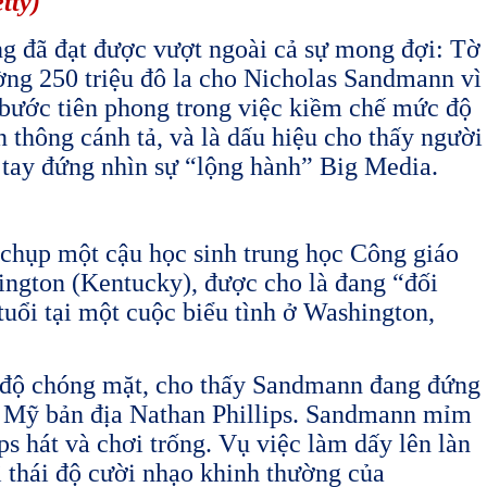
tty)
ng đã đạt được vượt ngoài cả sự mong đợi: Tờ
ờng 250 triệu đô la cho Nicholas Sandmann vì
là bước tiên phong trong việc kiềm chế mức độ
n thông cánh tả, và là dấu hiệu cho thấy người
tay đứng nhìn sự “lộng hành” Big Media.
chụp một cậu học sinh trung học Công giáo
ngton (Kentucky), được cho là đang “đối
uổi tại một cuộc biểu tình ở Washington,
c độ chóng mặt, cho thấy Sandmann đang đứng
i Mỹ bản địa Nathan Phillips. Sandmann mỉm
ips hát và chơi trống. Vụ việc làm dấy lên làn
ì thái độ cười nhạo khinh thường của