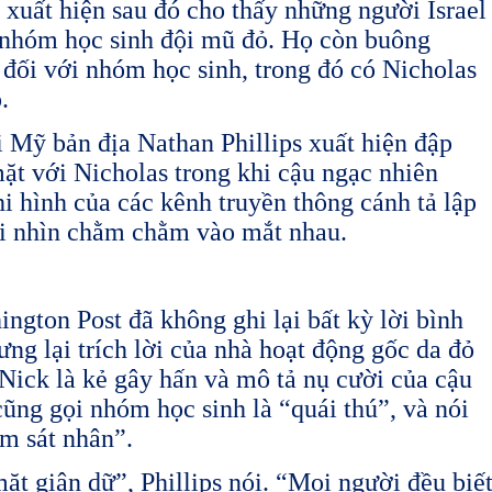
 xuất hiện sau đó cho thấy những người Israel
 nhóm học sinh đội mũ đỏ. Họ còn buông
ị đối với nhóm học sinh, trong đó có Nicholas
ồ.
 Mỹ bản địa Nathan Phillips xuất hiện đập
mặt với Nicholas trong khi cậu ngạc nhiên
i hình của các kênh truyền thông cánh tả lập
ời nhìn chằm chằm vào mắt nhau.
ngton Post đã không ghi lại bất kỳ lời bình
ưng lại trích lời của nhà hoạt động gốc da đỏ
 Nick là kẻ gây hấn và mô tả nụ cười của cậu
cũng gọi nhóm học sinh là “quái thú”, và nói
m sát nhân”.
t giận dữ”, Phillips nói. “Mọi người đều biế