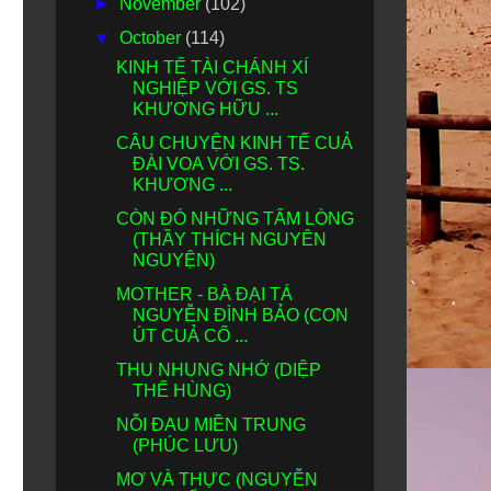
►
November
(102)
▼
October
(114)
KINH TẾ TÀI CHÁNH XÍ
NGHIỆP VỚI GS. TS
KHƯƠNG HỮU ...
CÂU CHUYỆN KINH TẾ CUẢ
ĐÀI VOA VỚI GS. TS.
KHƯƠNG ...
CÒN ĐÓ NHỮNG TẤM LÒNG
(THẦY THÍCH NGUYÊN
NGUYỆN)
MOTHER - BÀ ĐẠI TÁ
NGUYỄN ĐÌNH BẢO (CON
ÚT CUẢ CỐ ...
THU NHUNG NHỚ (DIỆP
THẾ HÙNG)
NỖI ĐAU MIỀN TRUNG
(PHÚC LƯU)
MƠ VÀ THỰC (NGUYỄN