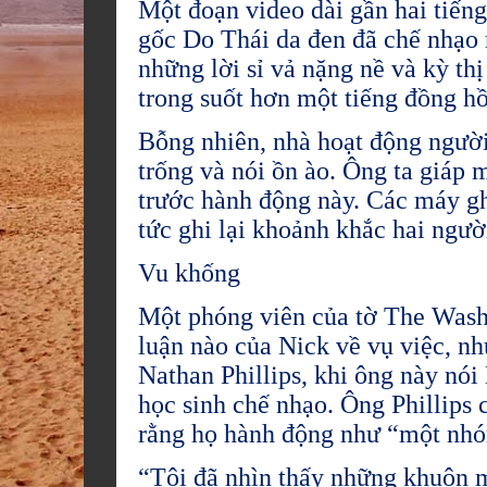
Một đoạn video dài gần hai tiếng
gốc Do Thái da đen đã chế nhạo
những lời sỉ vả nặng nề và kỳ th
trong suốt hơn một tiếng đồng h
Bỗng nhiên, nhà hoạt động người
trống và nói ồn ào. Ông ta giáp 
trước hành động này. Các máy gh
tức ghi lại khoảnh khắc hai ngư
Vu khống
Một phóng viên của tờ The Washi
luận nào của Nick về vụ việc, nh
Nathan Phillips, khi ông này nói
học sinh chế nhạo. Ông Phillips 
rằng họ hành động như “một nhó
“Tôi đã nhìn thấy những khuôn mặ