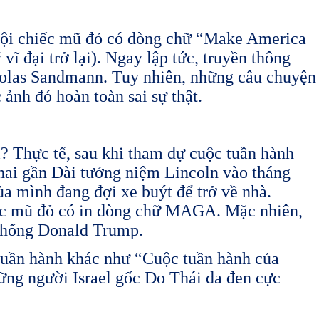
 đội chiếc mũ đỏ có dòng chữ “Make America
 đại trở lại). Ngay lập tức, truyền thông
cholas Sandmann. Tuy nhiên, những câu chuyện
ảnh đó hoàn toàn sai sự thật.
ì? Thực tế, sau khi tham dự cuộc tuần hành
hai gần Đài tưởng niệm Lincoln vào tháng
a mình đang đợi xe buýt để trở về nhà.
ếc mũ đỏ có in dòng chữ MAGA. Mặc nhiên,
thống Donald Trump.
tuần hành khác như “Cuộc tuần hành của
ững người Israel gốc Do Thái da đen cực