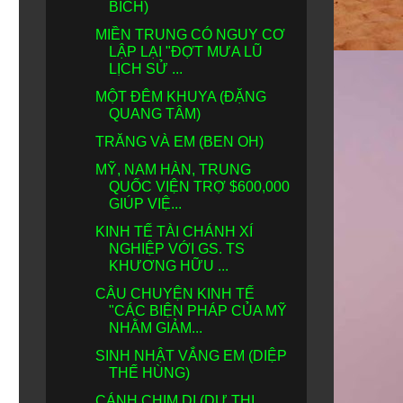
BÍCH)
MIỀN TRUNG CÓ NGUY CƠ
LẬP LẠI "ĐỢT MƯA LŨ
LỊCH SỬ ...
MỘT ĐÊM KHUYA (ĐẶNG
QUANG TÂM)
TRĂNG VÀ EM (BEN OH)
MỸ, NAM HÀN, TRUNG
QUỐC VIỆN TRỢ $600,000
GIÚP VIỆ...
KINH TẾ TÀI CHÁNH XÍ
NGHIỆP VỚI GS. TS
KHƯƠNG HỮU ...
CÂU CHUYỆN KINH TẾ
"CÁC BIỆN PHÁP CỦA MỸ
NHẰM GIẢM...
SINH NHẬT VẮNG EM (DIỆP
THẾ HÙNG)
CÁNH CHIM DI (DƯ THỊ