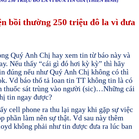
 250 TRIỆU ĐÔ LA VÌ ĐƯA TIN GIẢ (THIÊN BÌNH)
n bồi thường 250 triệu đô la vì đưa
Quý Anh Chị hay xem tin từ báo này và
y. Nếu thấy “cái gì đó hơi kỳ kỳ” thì hãy
 tin đúng nếu như Quý Anh Chị không có thì
. Vd báo thổ tả loan tin TT không tin là có
ch thuốc sát trùng vào người (sic)…Những cái
hị tin ngay được?
ấy cell phone ra thu lại ngay khi gặp sự việc
óp phần làm nên sự thật. Vd sau này thêm
loyd không phải như tin được đưa ra lúc ban