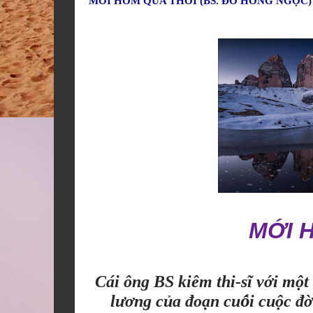
MỚI HÔM QUA THÔI (BS. ĐỖ HỒNG NGỌC)
MỚI 
ớ
ộ
Cái ông BS kiêm thi-sĩ v
i m
t
ươ
ủ
ạ
ố
ộ
ờ
l
ng c
a đo
n cu
i cu
c đ