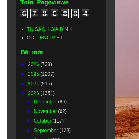
Total Pageviews
6
7
8
0
8
8
4
TỦ SÁCH GIA ĐÌNH
GÕ TIẾNG VIỆT
Bài mới
►
2026
(739)
►
2025
(1207)
►
2024
(915)
▼
2023
(1351)
►
December
(86)
►
November
(62)
►
October
(117)
►
September
(128)