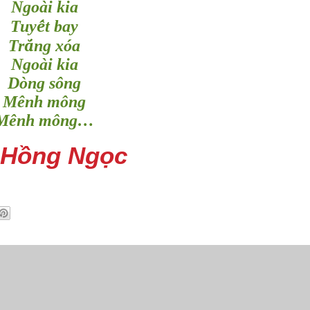
Ngoài kia
ế
Tuy
t bay
ắ
Tr
ng xóa
Ngoài kia
Dòng sông
Mênh mông
Mênh mông…
 Hồng Ngọc