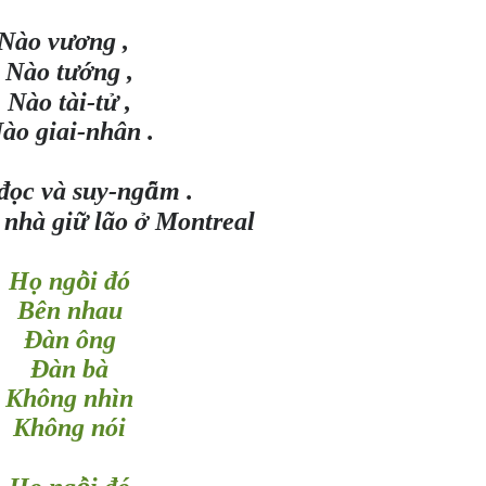
ươ
Nào v
ng ,
ướ
Nào t
ng ,
ử
Nào tài-t
,
ào giai-nhân .
ọ
ẫ
 đ
c và suy-ng
m .
ữ
ở
 nhà gi
lão
Montreal
ọ
ồ
H
ng
i đó
Bên nhau
Đàn ông
Đàn bà
Không nhìn
Không nói