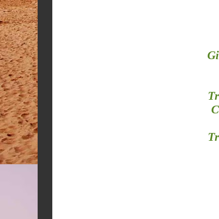
Gi
Tr
C
Tr