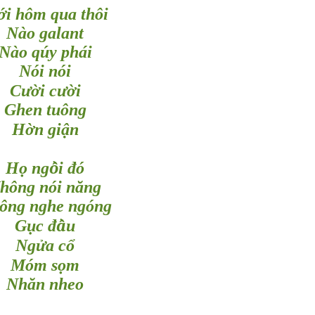
ớ
i hôm qua thôi
Nào galant
Nào qúy phái
Nói nói
ườ
ườ
C
i c
i
Ghen tuông
ờ
ậ
H
n gi
n
ọ
ồ
H
ng
i đó
hông nói năng
ông nghe ngóng
ụ
ầ
G
c đ
u
ử
ổ
Ng
a c
ọ
Móm s
m
Nhăn nheo