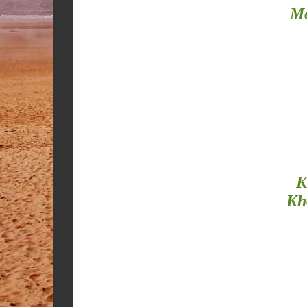
M
K
Kh