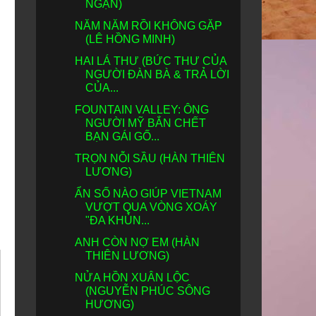
NGẠN)
NĂM NĂM RỒI KHÔNG GẶP
(LÊ HỒNG MINH)
HAI LÁ THƯ (BỨC THƯ CỦA
NGƯỜI ĐÀN BÀ & TRẢ LỜI
CỦA...
FOUNTAIN VALLEY: ÔNG
NGƯỜI MỸ BẮN CHẾT
BẠN GÁI GỐ...
TRỌN NỖI SẦU (HÀN THIÊN
LƯƠNG)
ẨN SỐ NÀO GIÚP VIETNAM
VƯỢT QUA VÒNG XOÁY
"ĐA KHỦN...
ANH CÒN NỢ EM (HÀN
THIÊN LƯƠNG)
NỬA HỒN XUÂN LỘC
(NGUYỄN PHÚC SÔNG
HƯƠNG)