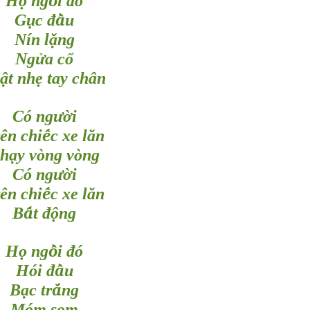
ọ
ồ
H
ng
i đó
ụ
ầ
G
c đ
u
ặ
Nín l
ng
ử
ổ
Ng
a c
ậ
ẹ
t nh
tay chân
ườ
Có ng
i
ế
ên chi
c xe lăn
ạ
h
y vòng vòng
ườ
Có ng
i
ế
ên chi
c xe lăn
ấ
ộ
B
t đ
ng
ọ
ồ
H
ng
i đó
ầ
Hói đ
u
ạ
ắ
B
c tr
ng
ọ
Móm s
m