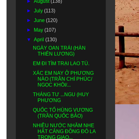
►
August
(138)
►
July
(113)
►
June
(120)
►
May
(107)
▼
April
(130)
NGÀY OAN TRÁI (HÀN
THIÊN LƯƠNG)
EM ĐI TÌM TRẠI LAO TÙ.
XÁC EM NAY Ở PHƯƠNG
NÀO (TRẦN CHÍ PHÚC/
NGỌC KHÔI/...
THÁNG TƯ ...NGU (HUY
PHƯƠNG
QUỐC TỔ HÙNG VƯƠNG
(TRẦN QUỐC BẢO)
NHIỀU NƯỚC NHĂM NHE
HẤT CẲNG ĐỒNG ĐÔ LA
TRONG GIAO...