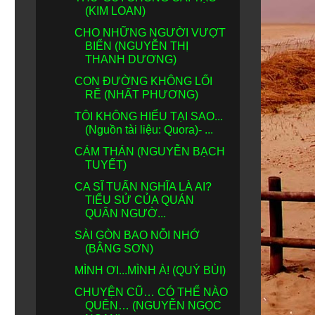
(KIM LOAN)
CHO NHỮNG NGƯỜI VƯỢT
BIỂN (NGUYỄN THỊ
THANH DƯƠNG)
CON ĐƯỜNG KHÔNG LỐI
RẼ (NHẤT PHƯƠNG)
TÔI KHÔNG HIỂU TẠI SAO...
(Nguồn tài liệu: Quora)- ...
CÁM THÁN (NGUYỄN BẠCH
TUYẾT)
CA SĨ TUẤN NGHĨA LÀ AI?
TIỂU SỬ CỦA QUÁN
QUÂN NGƯỜ...
SÀI GÒN BAO NỖI NHỚ
(BẰNG SƠN)
MÌNH ƠI...MÌNH À! (QUÝ BÙI)
CHUYỆN CŨ… CÓ THỂ NÀO
QUÊN… (NGUYỄN NGỌC