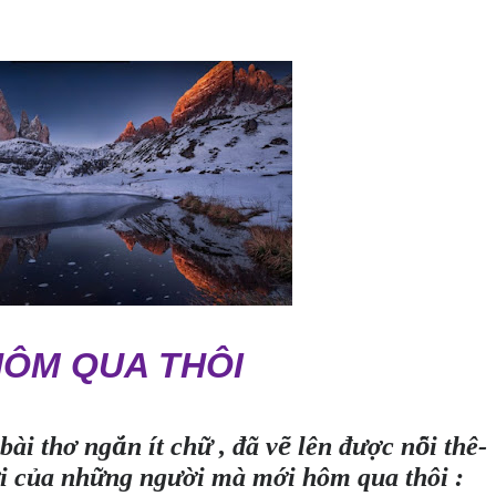
HÔM QUA THÔI
ơ
ắ
ữ
ẽ
ượ
ỗ
 bài th
ng
n ít ch
, đã v
lên đ
c n
i thê-
ủ
ữ
ườ
ớ
i c
a nh
ng ng
i mà m
i hôm qua thôi :