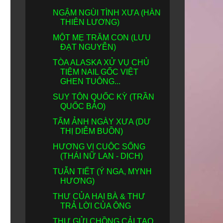
NGẬM NGÙI TÌNH XƯA (HÀN
THIÊN LƯƠNG)
MỘT MẸ TRĂM CON (LƯU
ĐẠT NGUYỄN)
TÒA ALASKA XỬ VỤ CHỦ
TIỆM NAIL GỐC VIỆT
GHEN TUÔNG...
SUY TÔN QUỐC KỲ (TRẦN
QUỐC BẢO)
TẤM ẢNH NGÀY XƯA (DƯ
THỊ DIỄM BUỒN)
HƯƠNG VỊ CUỘC SỐNG
(THÁI NỮ LAN - DỊCH)
TUẪN TIẾT (Ý NGA, MYNH
HƯƠNG)
THƯ CỦA HAI BÀ & THƯ
TRẢ LỜI CỦA ÔNG
THƯ GỬI CHỒNG CẢI TẠO