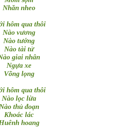
Nhăn nheo
ớ
i hôm qua thôi
ươ
Nào v
ng
ướ
Nào t
ng
ử
Nào tài t
Nào giai nhân
ự
Ng
a xe
ọ
Võng l
ng
ớ
i hôm qua thôi
ọ
ừ
Nào l
c l
a
ủ
ạ
Nào th
đo
n
Khoác lác
Huênh hoang