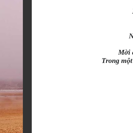
N
ờ
M
i
ộ
Trong m
t