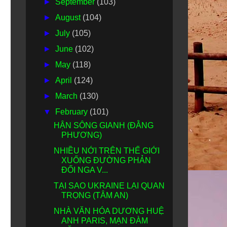
►
September
(103)
►
August
(104)
►
July
(105)
►
June
(102)
►
May
(118)
►
April
(124)
►
March
(130)
▼
February
(101)
HẬN SÔNG GIANH (ĐẰNG
PHƯƠNG)
NHIỀU NỚI TRÊN THẾ GIỚI
XUỐNG ĐƯỜNG PHẢN
ĐỐI NGA V...
TẠI SAO UKRAINE LẠI QUAN
TRỌNG (TÂM AN)
NHÀ VĂN HÓA DƯƠNG HUỆ
ANH PARIS, MẠN ĐÀM