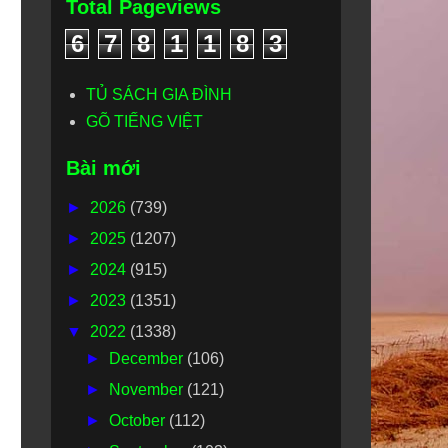
Total Pageviews
6
7
8
1
1
8
3
TỦ SÁCH GIA ĐÌNH
GÕ TIẾNG VIỆT
Bài mới
►
2026
(739)
►
2025
(1207)
►
2024
(915)
►
2023
(1351)
▼
2022
(1338)
►
December
(106)
►
November
(121)
►
October
(112)