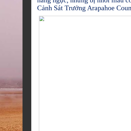
nâng ngực, nhưng bị nhồi máu c
Cảnh Sát Trưởng Arapahoe Count