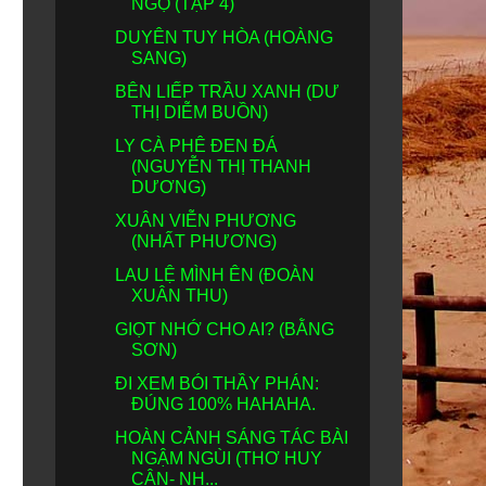
NGỘ (TẬP 4)
DUYÊN TUY HÒA (HOÀNG
SANG)
BÊN LIẾP TRẦU XANH (DƯ
THỊ DIỄM BUỒN)
LY CÀ PHÊ ĐEN ĐÁ
(NGUYỄN THỊ THANH
DƯƠNG)
XUÂN VIỄN PHƯƠNG
(NHẤT PHƯƠNG)
LAU LỆ MÌNH ÊN (ĐOÀN
XUÂN THU)
GIỌT NHỚ CHO AI? (BẰNG
SƠN)
ĐI XEM BÓI THẦY PHÁN:
ĐÚNG 100% HAHAHA.
HOÀN CẢNH SÁNG TÁC BÀI
NGẬM NGÙI (THƠ HUY
CẬN- NH...