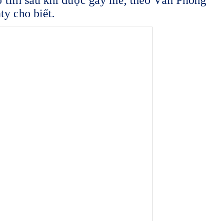
ơ tim sau khi được gây mê, theo Văn Phòng
y cho biết.