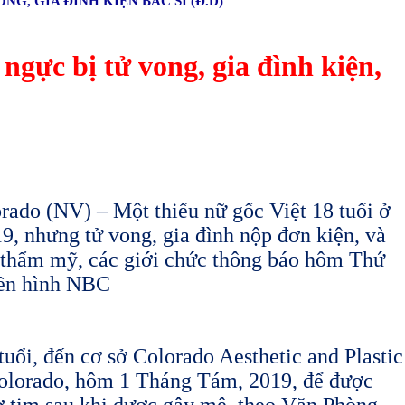
G, GIA ĐÌNH KIỆN BÁC SĨ (Đ.D)
ngực bị tử vong, gia đình kiện,
(NV) – Một thiếu nữ gốc Việt 18 tuổi ở
, nhưng tử vong, gia đình nộp đơn kiện, và
ẫu thẩm mỹ, các giới chức thông báo hôm Thứ
yền hình NBC
ổi, đến cơ sở Colorado Aesthetic and Plastic
olorado, hôm 1 Tháng Tám, 2019, để được