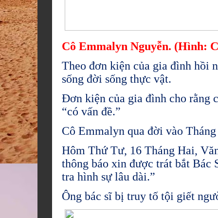
Cô Emmalyn Nguyễn. (Hình: Co
Theo đơn kiện của gia đình hồi
sống đời sống thực vật.
Đơn kiện của gia đình cho rằng 
“có vấn đề.”
Cô Emmalyn qua đời vào Tháng M
Hôm Thứ Tư, 16 Tháng Hai, Văn
thông báo xin được trát bắt Bác 
tra hình sự lâu dài.”
Ông bác sĩ bị truy tố tội giết ng