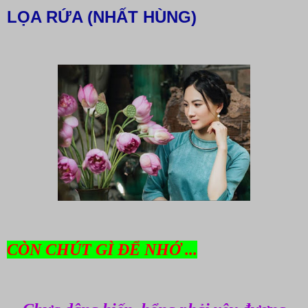
LỌA RỨA (NHẤT HÙNG)
CÒN CHÚT GÌ ĐỂ NHỚ ...