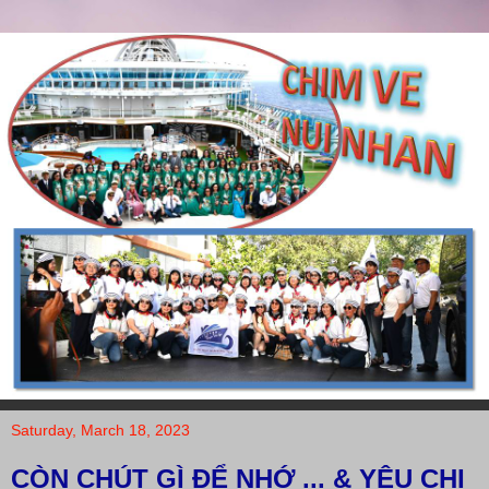
Saturday, March 18, 2023
CÒN CHÚT GÌ ĐỂ NHỚ ... & YÊU CHI