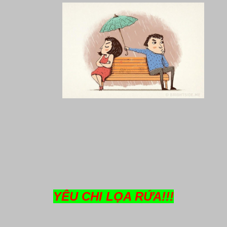
YÊU CHI LỌA RỨA!!!