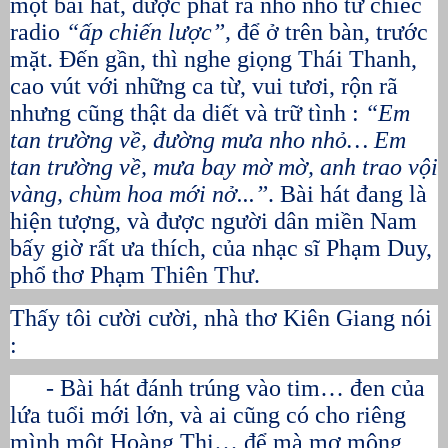
một bài hát, được phát ra nho nhỏ từ chiếc
radio
“ấp chiến lược”,
để ở trên bàn, trước
mặt. Đến gần, thì nghe giọng Thái Thanh,
cao vút với những ca từ, vui tươi, rộn rã
nhưng cũng thật da diết và trữ tình :
“Em
tan trường về, đường mưa nho nhỏ… Em
tan trường về, mưa bay mờ mờ, anh trao vội
vàng, chùm hoa mới nở...”
. Bài hát đang là
hiện tượng, và được người dân miền Nam
bấy giờ rất ưa thích, của nhạc sĩ Phạm Duy,
phổ thơ Phạm Thiên Thư.
Thấy tôi cười cười, nhà thơ Kiên Giang nói
:
- Bài hát đánh trúng vào tim… đen của
lứa tuổi mới lớn, và ai cũng có cho riêng
mình một Hoàng Thị… để mà mơ mộng,