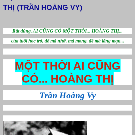
THỊ (TRẦN HOÀNG VY)
Rất đúng, AI CŨNG CÓ MỘT THỜI... HOÀNG THỊ...
của tuổi học trò, để mà nhớ, mà mong, đễ mà lãng mạn...
MỘT THỜI AI CŨNG
CÓ... HOÀNG THỊ
Trần Hoàng Vy