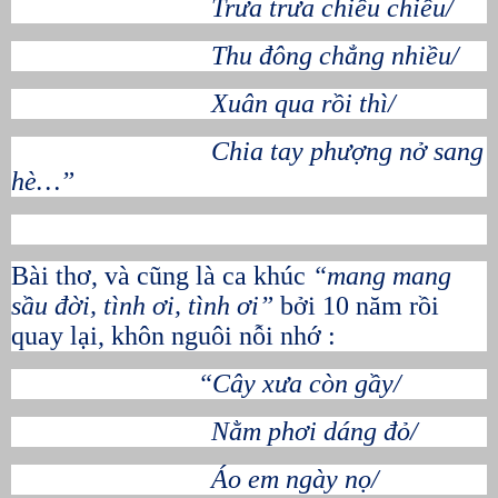
Trưa trưa chiều chiều/
Thu đông chẳng nhiều/
Xuân qua rồi thì/
Chia tay phượng nở sang
hè…”
Bài thơ, và cũng là ca khúc
“mang mang
sầu đời, tình ơi, tình ơi”
bởi 10 năm rồi
quay lại, khôn nguôi nỗi nhớ :
“Cây xưa còn gầy/
Nằm phơi dáng đỏ/
Áo em ngày nọ/