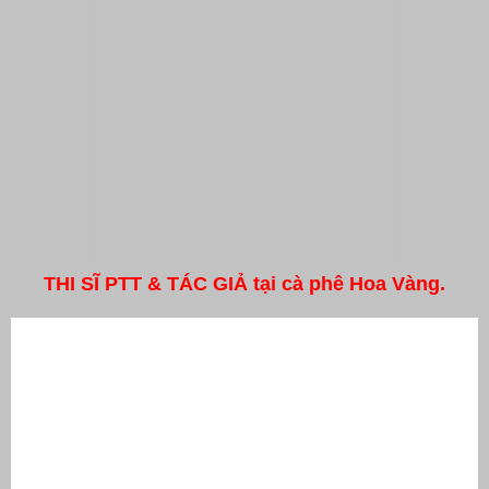
THI SĨ PTT & TÁC GIẢ tại cà phê Hoa Vàng.