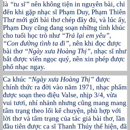
là
“tu sĩ”
nên không tiện in nguyên bài, chỉ
đến khi gặp nhạc sĩ Phạm Duy, Phạm Thiên
Thư mới gửi bài thơ chép đầy đủ, và lúc ấy,
Phạm Duy cũng đang soạn những tình khúc
cho tuổi học trò như
“Trả lại em yêu”,
“Con đường tình ta đi”,
nên khi đọc được
bài thơ
“Ngày xưa Hoàng Thị”,
nhạc sĩ như
bắt được viên ngọc quý, nên xin phép được
phổ nhạc ngay.
Ca khúc
“Ngày xưa Hoàng Thị”
được
chính thức ra đời vào năm 1971, nhạc phẩm
được soạn theo điệu Valse, nhịp 3/4, vừa
vui tươi, nhí nhảnh nhưng cũng mang mang
tâm trạng theo lối kể chuyện, phù hợp với
lời thơ và tâm trạng của tác giả bài thơ, lần
đầu tiên được ca sĩ Thanh Thúy thể hiện, đã