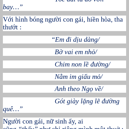
bay…”
Với hình bóng người con gái, hiền hòa, tha
thướt :
“Em đi dịu dàng/
Bờ vai em nhỏ/
Chim non lề đường/
Nằm im giấu mỏ/
Anh theo Ngọ về/
Gót giày lặng lẽ đường
quê…”
Người con gái, nữ sinh ấy, ai
cũng
“thấy”
như chỉ riêng mình một thuở :