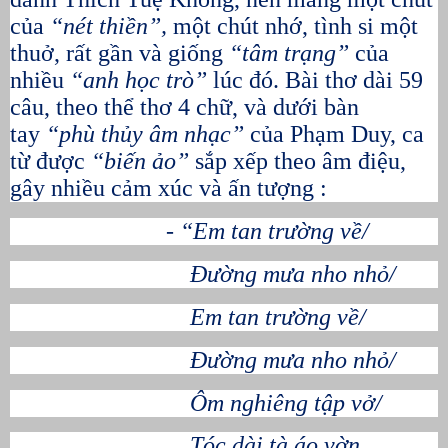
của
“nét thiền”,
một chút nhớ, tình si một
thuở, rất gần và giống
“tâm trạng”
của
nhiều
“anh học trò”
lúc đó. Bài thơ dài 59
câu, theo thể thơ 4 chữ, và dưới bàn
tay
“phù thủy âm nhạc”
của Phạm Duy, ca
từ được
“biến ảo”
sắp xếp theo âm điệu,
gây nhiều cảm xúc và ấn tượng :
- “Em tan trường về/
Đường mưa nho nhỏ/
Em tan trường về/
Đường mưa nho nhỏ/
Ôm nghiêng tập vở/
Tóc dài tà áo vờn