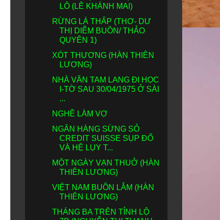
LÔ (LÊ KHÁNH MAI)
RỪNG LÁ THẤP (THƠ- DƯ
THỊ DIỄM BUỒN/ THẢO
QUYÊN 1)
XÓT THƯƠNG (HÀN THIÊN
LƯƠNG)
NHÀ VĂN TAM LANG ĐI HỌC
I-TỜ SAU 30/04/1975 Ở SÀI
...
NGHỀ LÀM VỢ
NGÂN HÀNG SỪNG SỎ
CREDIT SUISSE SỤP ĐỔ
VÀ HỆ LỤY T...
MỘT NGÀY VẠN THUỞ (HÀN
THIÊN LƯƠNG)
VIỆT NAM BUỒN LẮM (HÀN
THIÊN LƯƠNG)
THÁNG BA TRÊN TỈNH LỘ