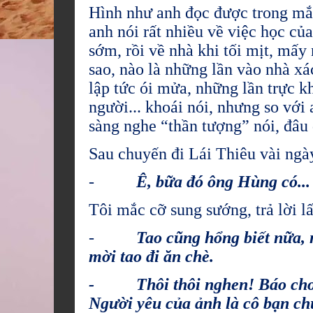
Hình như anh đọc được trong mă
anh nói rất nhiều về việc học củ
sớm, rồi về nhà khi tối mịt, mâ
sao, nào là những lần vào nhà xá
lập tức ói mửa, những lần trực 
người... khoái nói, nhưng so với
sàng nghe “thần tượng” nói, đâu dê
Sau chuyến đi Lái Thiêu vài ngà
-
Ê, bữa đó ông Hùng có...
Tôi mắc cỡ sung sướng, trả lời lâ
-
Tao cũng hổng biết nữa, n
mời tao đi ăn chè.
- Thôi thôi nghen! Báo cho nhà
Người yêu của ảnh là cô bạn ch