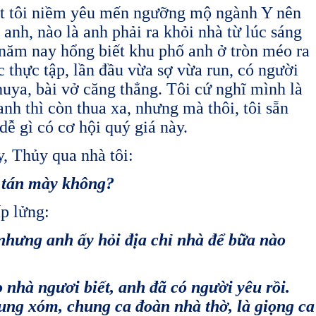
́t tôi niềm yêu mến ngưỡng mộ ngành Y nên
a anh, nào là anh phải ra khỏi nhà từ lúc sáng
́y năm nay hổng biết khu phố anh ở tròn méo ra
c thực tập, lần đầu vừa sợ vừa run, có người
khuya, bài vở căng thẳng. Tôi cứ nghĩ mình là
 anh thì còn thua xa, nhưng mà thôi, tôi sẵn
̃ gì có cơ hội quý giá này.
y, Thủy qua nhà tôi:
 tán mày không?
́p lửng:
hưng anh ấy hỏi địa chỉ nhà để bữa nào
 ngươi biết, anh đã có người yêu rồi.
ung xóm, chung ca đoàn nhà thờ, là giọng ca