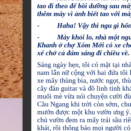
tao đi theo để bồi dưỡng sau mấy
thêm mày vì ảnh biết tao với mà
- Haha! Vậy thì ngu gì hổng đ
- Mày khỏi lo, nhà một người
Khanh ở chợ Xóm Mới có xe chơ
xế chở cả đám sáng đi chiều về.
Sáng ngày hẹn, tôi có mặt tại nha
nam lẫn nữ cộng với hai đứa tôi
xe mấy thùng bia, nước ngọt, thùn
cây đàn guitar và đồ linh tinh kh
muối mè vừa nói chuyện cười đu
Cầu Ngang khi trời còn sớm, chưa
mướn được một khu vườn ưng ý.
chủ vườn đem ra mấy trái sầu riê
khát, rồi thông báo mọi người có