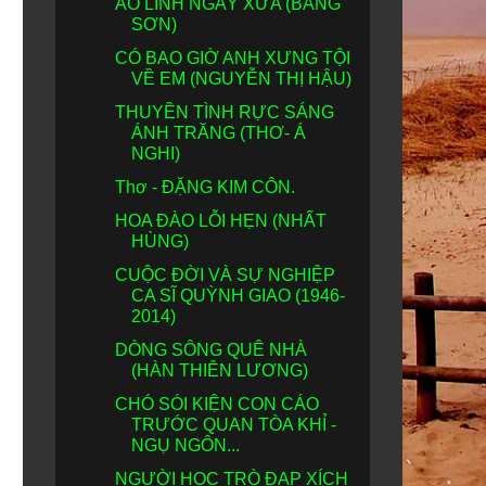
ÁO LÍNH NGÀY XƯA (BẰNG
SƠN)
CÓ BAO GIỜ ANH XƯNG TỘI
VỀ EM (NGUYỄN THỊ HẬU)
THUYỀN TÌNH RỰC SÁNG
ÁNH TRĂNG (THƠ- Á
NGHI)
Thơ - ĐẶNG KIM CÔN.
HOA ĐÀO LỖI HẸN (NHẤT
HÙNG)
CUỘC ĐỜI VÀ SỰ NGHIỆP
CA SĨ QUỲNH GIAO (1946-
2014)
DÒNG SÔNG QUÊ NHÀ
(HÀN THIÊN LƯƠNG)
CHÓ SÓI KIỆN CON CÁO
TRƯỚC QUAN TÒA KHỈ -
NGỤ NGÔN...
NGƯỜI HỌC TRÒ ĐẠP XÍCH