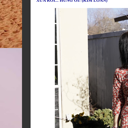
XƯA RỒI... HÙNG ƠI! (KIM LOAN)