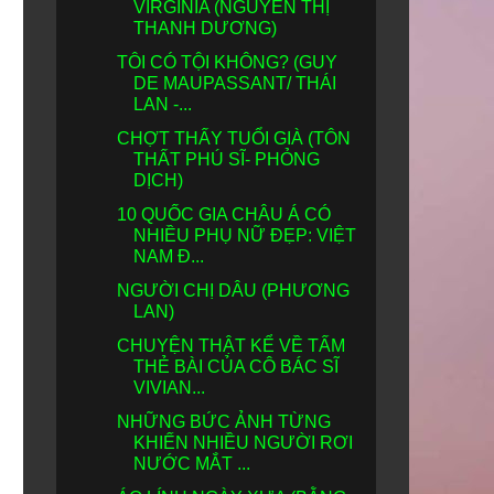
VIRGINIA (NGUYỄN THỊ
THANH DƯƠNG)
TÔI CÓ TỘI KHÔNG? (GUY
DE MAUPASSANT/ THÁI
LAN -...
CHỢT THẤY TUỔI GIÀ (TÔN
THẤT PHÚ SĨ- PHỎNG
DỊCH)
10 QUỐC GIA CHÂU Á CÓ
NHIỀU PHỤ NỮ ĐẸP: VIỆT
NAM Đ...
NGƯỜI CHỊ DÂU (PHƯƠNG
LAN)
CHUYỆN THẬT KỂ VỀ TẤM
THẺ BÀI CỦA CÔ BÁC SĨ
VIVIAN...
NHỮNG BỨC ẢNH TỪNG
KHIẾN NHIỀU NGƯỜI RƠI
NƯỚC MẮT ...