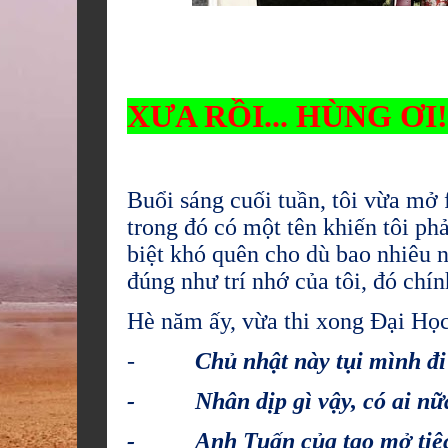
XƯA RỒI... HÙNG ƠI!
Buổi sáng cuối tuần, tôi vừa mơ
trong đó có một tên khiến tôi pha
biệt khó quên cho dù bao nhiêu n
đúng như trí nhớ của tôi, đó chí
Hè năm ấy, vừa thi xong Đại Học
-
Chủ nhật này tụi mình đ
- Nhân dịp gì vậy, có ai nư
- Anh Tuấn của tao mở tiệc si