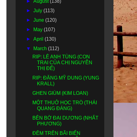
►
August
(138)
►
July
(113)
►
June
(120)
►
May
(107)
►
April
(130)
▼
March
(112)
RIP: LÊ ANH TÙNG (CON
TRAI CỦA CHỊ NGUYỄN
THỊ ĐỂ)
RIP: ĐẶNG MỸ DUNG (YUNG
KRALL)
GHEN GIÙM (KIM LOAN)
MỘT THUỞ HỌC TRÒ (THÁI
QUANG ĐÁNG)
BÊN BỜ ĐẠI DƯƠNG (NHẤT
PHƯƠNG)
ĐÊM TRÊN BÃI BIỂN