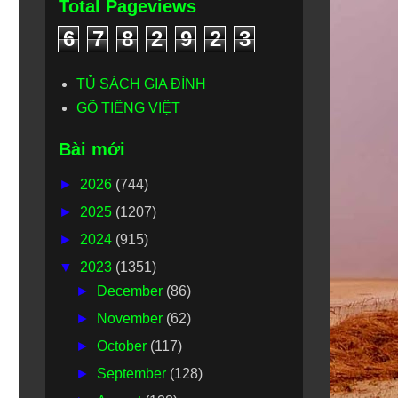
Total Pageviews
6
7
8
2
9
2
3
TỦ SÁCH GIA ĐÌNH
GÕ TIẾNG VIỆT
Bài mới
►
2026
(744)
►
2025
(1207)
►
2024
(915)
▼
2023
(1351)
►
December
(86)
►
November
(62)
►
October
(117)
►
September
(128)