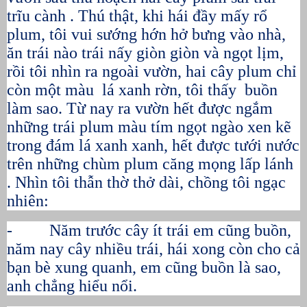
trĩu cành . Thú thật, khi hái đầy mấy rổ
plum, tôi vui sướng hớn hở bưng vào nhà,
ăn trái nào trái nấy giòn giòn và ngọt lịm,
rồi tôi nhìn ra ngoài vườn, hai cây plum chỉ
còn một màu lá xanh rờn, tôi thấy buồn
làm sao. Từ nay ra vườn hết được ngắm
những trái plum màu tím ngọt ngào xen kẽ
trong đám lá xanh xanh, hết được tưới nước
trên những chùm plum căng mọng lấp lánh
. Nhìn tôi thẫn thờ thở dài, chồng tôi ngạc
nhiên:
- Năm trước cây ít trái em cũng buồn,
năm nay cây nhiều trái, hái xong còn cho cả
bạn bè xung quanh, em cũng buồn là sao,
anh chẳng hiểu nổi.