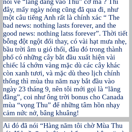
nói về “lãng đãng vào Thu” cơ mà ? Thì
đây, mấy ngày nóng cũng đã qua đi, như
một câu tiếng Anh rất là chính xác “ The
bad news: nothing lasts forever, and the
good news: nothing latss forever”. Thời tiết
bỗng đột ngột đổi thay, có vài hạt mưa nhẹ,
bầu trời âm u gió thổi, đâu đó trong thành
phố có những cây bắt đầu xuất hiện vài
chiếc lá chớm vàng mặc dù các cây khác
còn xanh tươi, và mặc dù theo lịch chính
thống thì mùa thu năm nay bắt đầu vào
ngày 23 tháng 9, nên tôi mới gọi là “lãng
đãng”, coi như ông trời bonus cho Canada
mùa “vọng Thu” để những tâm hồn nhạy
cảm nức nở, bâng khuâng!
Ai đó đã nói “Hàng năm tôi chờ Mùa Thu