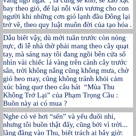
vàng ngơ ngác”, lá cũng sẽ khô, sẽ xào xạc
bay theo gió, để lại nỗi vấn vương cho con
người khi những cơn gió lạnh đầu Đông lại
trở về, theo quy luật muôn đời của tạo hóa .
Dẫu biết vậy, dù mới tuần trước còn nóng
nực, đi lễ nhà thờ phải mang theo cây quạt
tay, mà sáng nay tôi đang ngồi bên cửa sổ
nhìn vài chiếc lá vàng trên cành cây trước
sân, trời không nắng cũng không mưa, chờ
gió heo may, cũng không tránh khỏi cảm
xúc bâng quơ theo câu hát “Mùa Thu
Không Trở Lại” của Phạm Trọng Cầu :
Buồn này ai có mua ?
Nghe có vẻ hơi “sến” và yếu đuối nhỉ,
nhưng tôi buồn thật đấy, cũng bởi vì trời...
lãng đãng vào Thu, biết trách ai bây giờ: