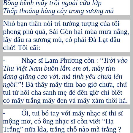
Bồng bềnh mây trôi ngoài cửa lớp
Thấp thoáng hàng cây trong sương mù
Nhỏ bạn thân nói trí tưởng tượng của tôi
phong phú quá, Sài Gòn hai mùa mưa nắng,
lấy đâu ra sương mù, có phải Đà Lạt đâu
chớ! Tôi cãi:
- Nhạc sĩ Lam Phương còn : “
Trời vào
Thu Việt Nam buồn lắm em ơi, mây tím
đang giăng cao vời, mà tình yêu chưa lên
ngôi
!”! Bà thấy mây tím bao giờ chưa, chứ
tui từ hồi cha sanh mẹ đẻ đến giờ chỉ biết
có mấy trắng mây đen và mây xám thôi hà.
- Ối, tui bó tay với mấy nhạc sĩ thi sĩ
mộng mơ, có ông nhạc sĩ còn viết “Hạ
Trắng” nữa kìa, trắng chỗ nào mà trắng ?