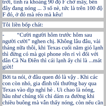
trời, tính ra khoảng 90 độ F chớ mấy, bên
đây đang nóng ... 3 số nè, tức là trên 100 độ
F đó, ở đó mà réo mà kêu!
Tôi liền bốp chát:
- “Cười người hôm trước hôm sau
người cười” nghen chị. Không lâu đâu, vài
tháng nữa thôi, khi Texas cuối năm gió lạnh
thì đừng có mà gọi phone rên rỉ vì đối với
dân Cà Na Điên thì cái lạnh ấy chỉ là ...mát
giời!
Bởi ta nói, ở đâu quen đó là vậy . Khi các
con còn nhỏ, gia đình tôi thường bay qua
Texas vào dịp nghỉ hè . Ui chao là nóng,
hầu như chúng tôi chỉ dám ra đường khi
chiều buông mà vẫn thấy nóng, còn nếu cần