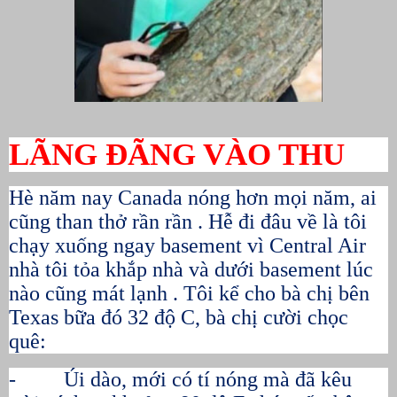
LÃNG ĐÃNG VÀO THU
Hè năm nay Canada nóng hơn mọi năm, ai
cũng than thở rần rần . Hễ đi đâu về là tôi
chạy xuống ngay basement vì Central Air
nhà tôi tỏa khắp nhà và dưới basement lúc
nào cũng mát lạnh . Tôi kể cho bà chị bên
Texas bữa đó 32 độ C, bà chị cười chọc
quê:
- Úi dào, mới có tí nóng mà đã kêu