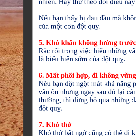
nhiên. Hãy thử theo dõi điều này
Nếu bạn thấy bị đau đầu mà không
của một cơn đột quỵ.
5. Khó khăn không lường trước
Rắc rối trong việc hiểu những vấ
là biểu hiện sớm của đột quỵ.
6. Mất phối hợp, đi không vững
Nếu bạn đột ngột mất khả năng p
vẫn ổn nhưng ngay sau đó lại cả
thường, thì đừng bỏ qua những dấ
đột quỵ.
7. Khó thở
Khó thở bất ngờ cũng có thể đi k