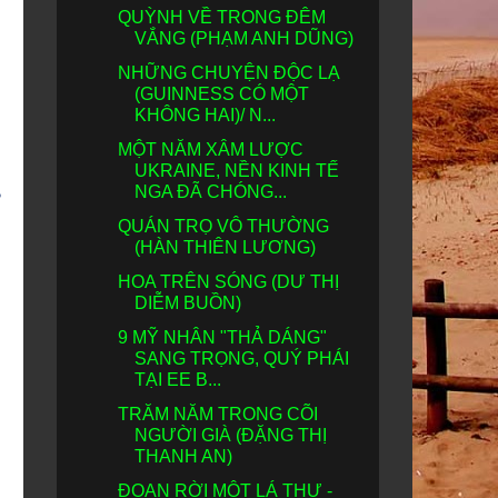
QUỲNH VỀ TRONG ĐÊM
VẮNG (PHẠM ANH DŨNG)
NHỮNG CHUYỆN ĐỘC LẠ
(GUINNESS CÓ MỘT
KHÔNG HAI)/ N...
MỘT NĂM XÂM LƯỢC
UKRAINE, NỀN KINH TẾ
g
NGA ĐÃ CHÓNG...
QUÁN TRỌ VÔ THƯỜNG
(HÀN THIÊN LƯƠNG)
HOA TRÊN SÓNG (DƯ THỊ
DIỄM BUỒN)
9 MỸ NHÂN "THẢ DÁNG"
SANG TRỌNG, QUÝ PHÁI
TẠI EE B...
TRĂM NĂM TRONG CÕI
NGƯỜI GIÀ (ĐẶNG THỊ
THANH AN)
ĐOẠN RỜI MỘT LÁ THƯ -