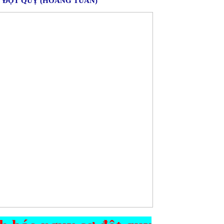
Ơ ĐỘT QUỴ (HOÀNG TUẤN)