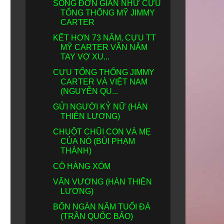
SỐNG ĐƠN GIẢN NHƯ CỰU
TỔNG THỐNG MỸ JIMMY
CARTER
KẾT HƠN 73 NĂM, CỰU TT
MỸ CARTER VẪN NẮM
TAY VỢ XU...
CỰU TỔNG THỐNG JIMMY
CARTER VÀ VIỆT NAM
(NGUYỄN QU...
GỬI NGƯỜI KỶ NỮ (HÀN
THIÊN LƯƠNG)
CHUỘT CHŨI CON VÀ MẸ
CỦA NÓ (BÙI PHẠM
THÀNH)
CÔ HÀNG XÓM
VẤN VƯƠNG (HÀN THIÊN
LƯƠNG)
BỐN NGÀN NĂM TUỔI ĐÁ
(TRẦN QUỐC BẢO)