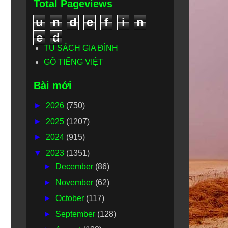
Total Pageviews
u
n
d
e
f
i
n
e
d
TỦ SÁCH GIA ĐÌNH
GÕ TIẾNG VIỆT
Bài mới
►
2026
(750)
►
2025
(1207)
►
2024
(915)
▼
2023
(1351)
►
December
(86)
►
November
(62)
►
October
(117)
►
September
(128)