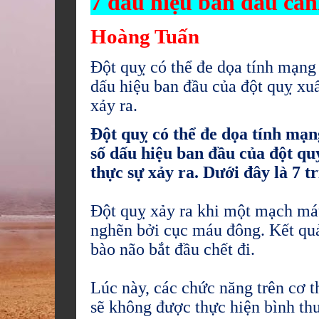
7 dấu hiệu ban đầu cản
Hoàng Tuấn
Đột quỵ có thể đe dọa tính mạng
dấu hiệu ban đầu của đột quỵ xu
xảy ra.
Đột quỵ có thể đe dọa tính mạn
số dấu hiệu ban đầu của đột qu
thực sự xảy ra. Dưới đây là 7 t
Đột quỵ xảy ra khi một mạch máu
nghẽn bởi cục máu đông. Kết quả
bào não bắt đầu chết đi.
Lúc này, các chức năng trên cơ 
sẽ không được thực hiện bình th