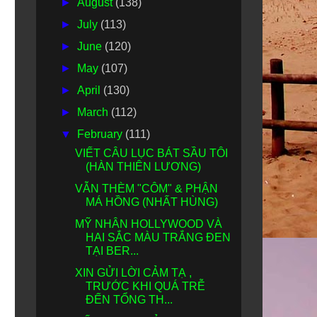
►
August
(138)
►
July
(113)
►
June
(120)
►
May
(107)
►
April
(130)
►
March
(112)
▼
February
(111)
VIẾT CÂU LỤC BÁT SẦU TÔI
(HÀN THIÊN LƯƠNG)
VẪN THÈM "CÔM" & PHẬN
MÁ HỒNG (NHẤT HÙNG)
MỸ NHÂN HOLLYWOOD VÀ
HAI SẮC MÀU TRẮNG ĐEN
TẠI BER...
XIN GỬI LỜI CẢM TẠ ,
TRƯỚC KHI QUÁ TRỄ
ĐẾN TỔNG TH...