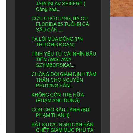
JAROSLAV SEIFERT (
Cộng hoà...
CỨU CHÓ CƯNG, BÀ CỤ
FLORIDA 85 TUỔI BỊ CÁ
SẤU CẮN ...
TẠ LỖI MÙA ĐÔNG (PN
THƯỜNG ĐOAN)
TÌNH YÊU TỪ CÁI NHÌN ĐẦU
TIÊN (WISLAWA
SZYMBORSKA/...
CHỒNG ĐÒI GIÁM ĐỊNH TÂM
THẦN CHO NGUYỄN
PHƯƠNG HẰN...
KHÔNG CÒN TRẺ NỮA
(PHẠM ANH DŨNG)
CON CHÓ XẤU TÁNH (BÙI
PHẠM THÀNH)
BẮT ĐƯỢC NGHI CAN BẮN
CHẾT GIÁM MỤC PHỤ TÁ