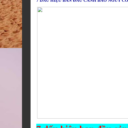
7 DẤU HIỆU BAN ĐẦU CẢNH BÁO NGUY C