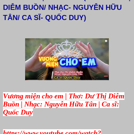
DIỄM BUỒN/ NHẠC- NGUYỄN HỮU
TÂN/ CA SĨ- QUỐC DUY)
Vương miện cho em | Thơ: Dư Thị Diễm
Buồn | Nhạc: Nguyễn Hữu Tân | Ca sĩ:
Quốc Duy
https://www.youtube.com/watch?