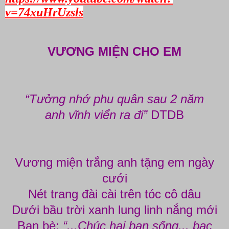
v=74xuHrUzsls
VƯƠNG MIỆN CHO EM
“Tưởng nhớ phu quân sau 2 năm
anh vĩnh viển ra đi”
DTDB
Vương miện trắng anh tặng em ngày
cưới
Nét trang đài cài trên tóc cô dâu
Dưới bầu trời xanh lung linh nắng mới
Bạn bè:
“...Chúc hai bạn sống... bạc