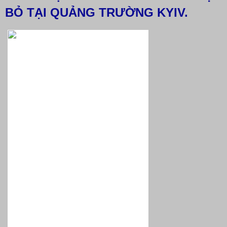
BỎ TẠI QUẢNG TRƯỜNG KYIV.