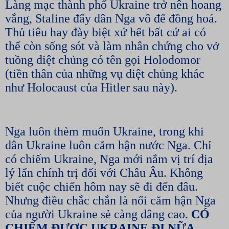
Làng mạc thành phố Ukraine trở nên hoang
vắng, Staline đẩy dân Nga vô để đồng hoá.
Thủ tiêu hay đày biệt xứ hết bất cứ ai có
thể còn sống sót và làm nhân chứng cho vở
tuồng diệt chủng có tên gọi Holodomor
(tiền thân của những vụ diệt chủng khác
như Holocaust của Hitler sau này).
Nga luôn thèm muốn Ukraine, trong khi
dân Ukraine luôn căm hận nước Nga. Chỉ
có chiếm Ukraine, Nga mới nắm vị trí địa
lý lẩn chính trị đối với Châu Âu. Không
biết cuộc chiến hôm nay sẽ đi đến đâu.
Nhưng điều chắc chắn là nổi căm hận Nga
của người Ukraine sẻ càng dâng cao.
CÓ
CHIẾM ĐƯỢC UKRAINE ĐI NỮA,