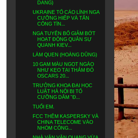
DANG)
UKRAINE TỐ CÁO LÍNH NGA
CƯỠNG HIẾP VÀ TẤN
CÔNG TÌN...
NGA TUYÊN BỐ GIẢM BỚT
HOẠT ĐỘNG QUÂN SỰ
QUANH KIEV...
LÀM QUEN (HOÀNG DŨNG)
10 GAM MÀU NGỌT NGÀO
NHƯ KẸO TẠI THẢM ĐỎ
OSCARS 20...
TRƯỞNG KHOA ĐẠI HỌC
LUẬT HÀ NỘI BỊ TỐ
CƯỠNG DÂM "Đ...
TUỔI EM.
FCC THÊM KASPERSKY VÀ
CHINA TELECOME VÀO
NHÓM CÔNG...
NHÀ VĂN VĂN QUANG VỪA