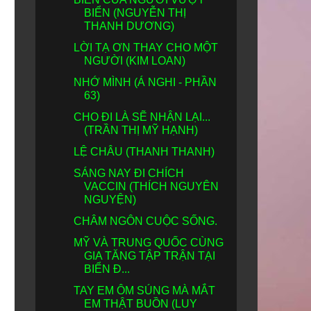
BIỂN (NGUYỄN THỊ
THANH DƯƠNG)
LỜI TẠ ƠN THAY CHO MỘT
NGƯỜI (KIM LOAN)
NHỚ MÌNH (Á NGHI - PHẦN
63)
CHO ĐI LÀ SẼ NHẬN LẠI...
(TRẦN THỊ MỸ HẠNH)
LỆ CHÂU (THANH THANH)
SÁNG NAY ĐI CHÍCH
VACCIN (THÍCH NGUYÊN
NGUYỆN)
CHÂM NGÔN CUỘC SỐNG.
MỸ VÀ TRUNG QUỐC CÙNG
GIA TĂNG TẬP TRẬN TẠI
BIỂN Đ...
TAY EM ÔM SÚNG MÀ MẮT
EM THẬT BUỒN (LUY