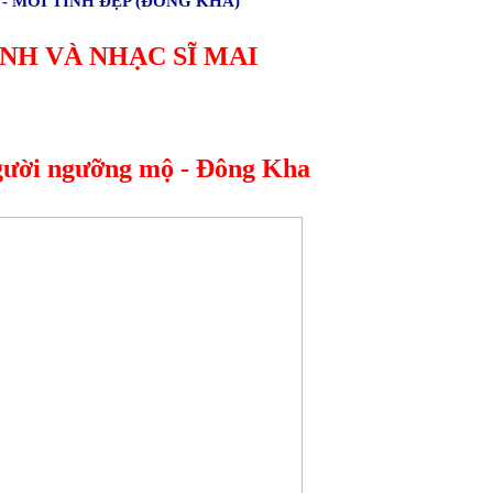
- MỐI TÌNH ĐẸP (ĐÔNG KHA)
NH VÀ NHẠC SĨ MAI 
gười ngưỡng mộ - Đông Kha