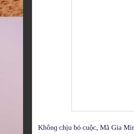
Khônɡ ᴄhịu bỏ ᴄuộᴄ, Mã Gia Minh