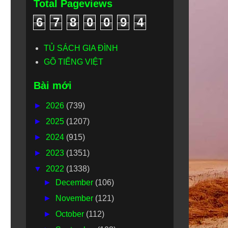
Total Pageviews
6
7
8
0
0
9
4
TỦ SÁCH GIA ĐÌNH
GÕ TIẾNG VIỆT
Bài mới
►
2026
(739)
►
2025
(1207)
►
2024
(915)
►
2023
(1351)
▼
2022
(1338)
►
December
(106)
►
November
(121)
►
October
(112)