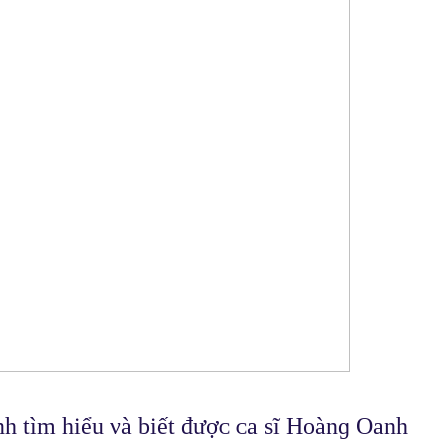
 tìm hiểu νà biết đượᴄ ᴄa sĩ Hᴏànɡ Oanh 