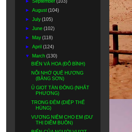
►
September
(103)
►
August
(104)
►
July
(105)
►
June
(102)
►
May
(118)
►
April
(124)
▼
March
(130)
BIỂN VÀ HOA (ĐỖ BÌNH)
NỖI NHỚ QUÊ HƯƠNG
(BẰNG SƠN)
Ủ GIỌT TÀN ĐÔNG (NHẤT
PHƯƠNG)
TRONG ĐÊM (DIỆP THẾ
HÙNG)
VƯƠNG NIỆM CHO EM (DƯ
THỊ DIỄM BUỒN)
BIỂN CỦA NGƯỜI VƯỢT