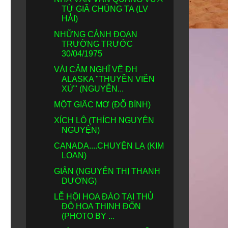
TỪ GIÃ CHÚNG TA (LV
HẢI)
NHỮNG CẢNH ĐOẠN
TRƯỜNG TRƯỚC
30/04/1975
VÀI CẢM NGHĨ VỀ ĐH
ALASKA "THUYỀN VIỄN
XỨ" (NGUYỄN...
MỘT GIẤC MƠ (ĐỖ BÌNH)
XÍCH LÔ (THÍCH NGUYÊN
NGUYỆN)
CANADA....CHUYỆN LẠ (KIM
LOAN)
GIẬN (NGUYỄN THỊ THANH
DƯƠNG)
LỄ HỘI HOA ĐÀO TẠI THỦ
ĐÔ HOA THỊNH ĐỐN
(PHOTO BY ...