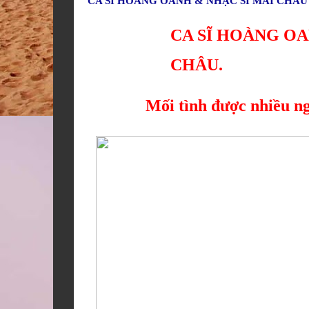
CA SĨ HOÀNG OANH & NHẠC SĨ MAI CHÂU 
CA SĨ HOÀNG OA
CHÂU.
Mối tình được nhiều n